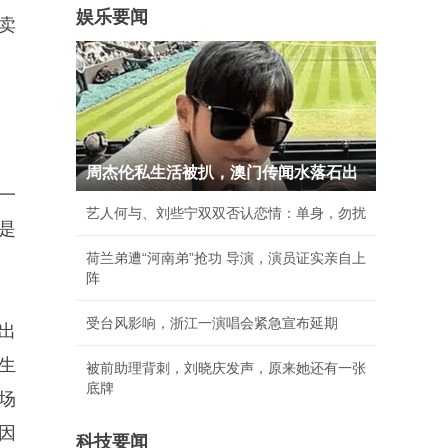
娱乐要闻
卖
周杰伦私生活被扒，澳门传闻水落石出
一
艺人何与、刘些宁双双否认恋情：单身，勿扰
是
荷兰弟遭“河南弟”抢功 导演，演员证实亲自上
阵
受台风影响，浙江一演唱会紧急宣布延期
出
生
被前助理背刺，刘晓庆发声，原来她还有一张
底牌
场
因
科技要闻