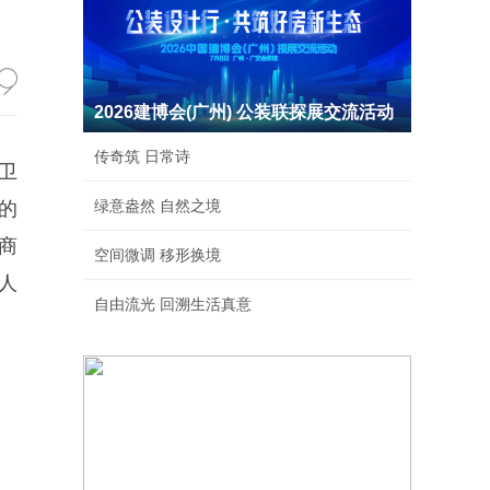
2026建博会(广州) 公装联探展交流活动
传奇筑 日常诗
卫
绿意盎然 自然之境
的
商
空间微调 移形换境
人
自由流光 回溯生活真意