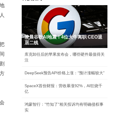
地
人
凌晨谷歌AI地震！4位大牛离职 CEO退
居二线
把
间
库克卸任后的苹果发布会，哪些硬件最值得关
注
割
方
DeepSeek预告API价格上涨：“预计涨幅较大”
SpaceX首份财报：营收暴涨92%，AI狂烧千
亿
会
鸿蒙智行："竹知了"相关投诉均有明确侵权事
实