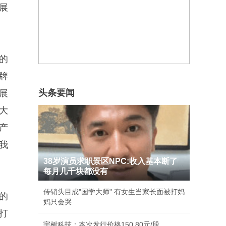
展
的
牌
头条要闻
展
大
产
我
38岁演员求职景区NPC:收入基本断了
每月几千块都没有
传销头目成"国学大师" 有女生当家长面被打妈
的
妈只会哭
打
宇树科技：本次发行价格150.80元/股