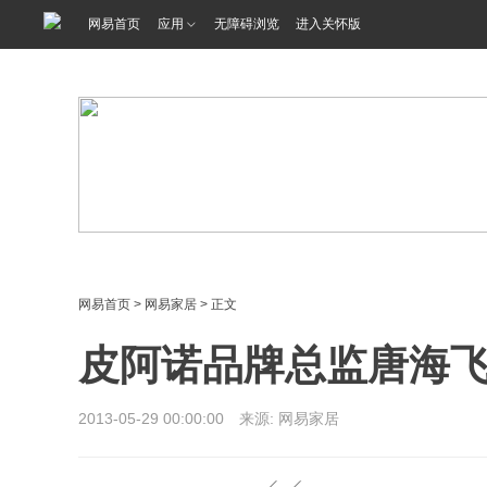
<%@ /0080/e/0080ep_includecss_1301.vm %>
网易首页
应用
无障碍浏览
进入关怀版
网易首页
>
网易家居
> 正文
皮阿诺品牌总监唐海
2013-05-29 00:00:00 来源: 网易家居