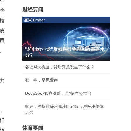
柜
财经要闻
些
技
皮
甩
"杭州六小龙"群核科技物理AI故事有水
、
分?
。
谷歌AI大换血，背后究竟发生了什么？
力
张一鸣，罕见发声
DeepSeek官宣涨价，且“幅度较大”！
收评：沪指震荡反弹涨0.57% 煤炭板块集体
，
走强
样
体育要闻
板