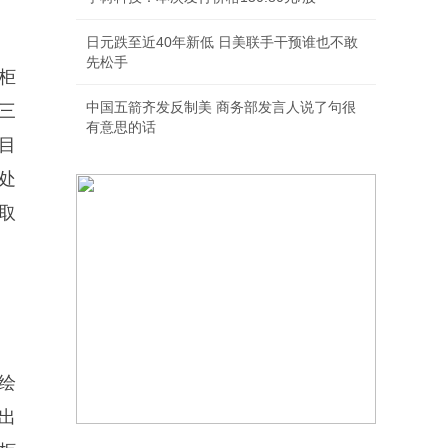
。
日元跌至近40年新低 日美联手干预谁也不敢
先松手
柜
中国五箭齐发反制美 商务部发言人说了句很
三
有意思的话
目
处
取
绘
出