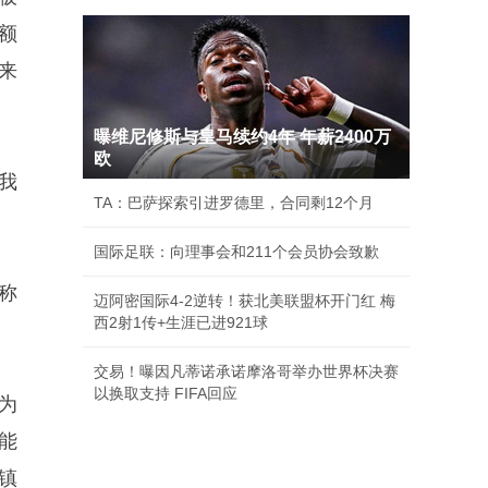
额
来
曝维尼修斯与皇马续约4年 年薪2400万
欧
我
TA：巴萨探索引进罗德里，合同剩12个月
。
国际足联：向理事会和211个会员协会致歉
称
迈阿密国际4-2逆转！获北美联盟杯开门红 梅
西2射1传+生涯已进921球
交易！曝因凡蒂诺承诺摩洛哥举办世界杯决赛
以换取支持 FIFA回应
为
能
镇