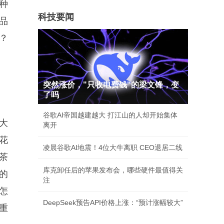
种
科技要闻
品
？
突然涨价，"只收电费钱"的梁文锋，变
了吗
谷歌AI帝国越建越大 打江山的人却开始集体
大
离开
花
凌晨谷歌AI地震！4位大牛离职 CEO退居二线
茶
库克卸任后的苹果发布会，哪些硬件最值得关
的
注
怎
DeepSeek预告API价格上涨：“预计涨幅较大”
重