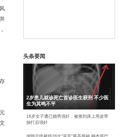
风
并
，
头条要闻
存
2岁患儿就诊死亡首诊医生获刑 不少医
生为其鸣不平
元
18岁女子遭已婚男强奸：被推到床上用皮带
文
抽打后强奸
伊朗总统被指28次"逼宫"最高领袖 穆杰塔巴