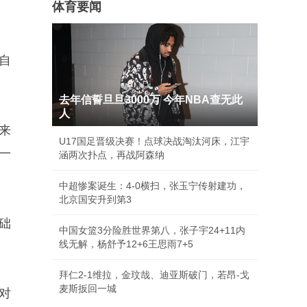
体育要闻
自
去年信誓旦旦3000万 今年NBA查无此
人
来
U17国足晋级决赛！点球决战淘汰河床，江宇
一
涵两次扑点，再战阿森纳
中超惨案诞生：4-0横扫，张玉宁传射建功，
北京国安升到第3
础
中国女篮3分险胜世界第八，张子宇24+11内
线无解，杨舒予12+6王思雨7+5
拜仁2-1维拉，金玟哉、迪亚斯破门，若昂-戈
麦斯扳回一城
对