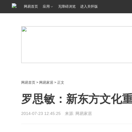
<%@ /0080/e/0080ep_includecss_1301.vm %>
网易首页
应用
无障碍浏览
进入关怀版
网易首页
>
网易家居
> 正文
罗思敏：新东方文化
2014-07-23 12:45:25 来源: 网易家居