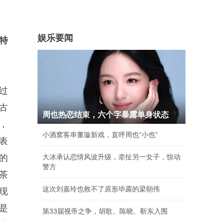
娱乐要闻
特
过
古
周也热恋结束，六个字暴露单身状态
，
小酒窝客串董璇新戏，直呼周也“小也”
表
的
大冰承认恋情风波升级，牵扯另一女子，惊动
警方
茶
这次刘嘉玲也救不了原形毕露的梁朝伟
现
是
第33届视帝之争，胡歌、陈晓、靳东入围