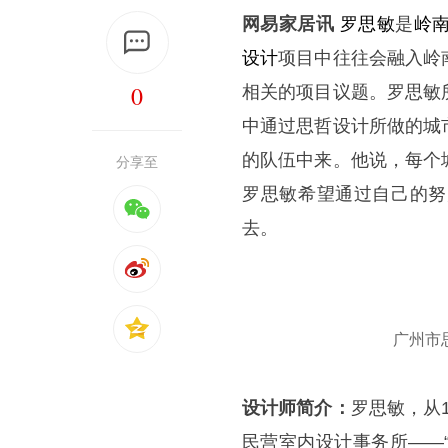
网易家居讯
罗思敏
是
岭
设计
项目中往往会融入岭
0
相关的项目议题。罗思敏
中通过思哲设计所做的城
的队伍中来。他说，每个
分享至
罗思敏希望通过自己的努
去。
广州市
设计师简介：
罗思敏，从1
民营室内设计事务所——