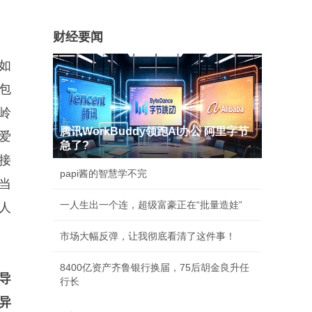
财经要闻
如
包
岭
腾讯WorkBuddy领跑AI办公 阿里字节
爱
急了?
接
papi酱的智慧学不完
当
一人生出一个连，超级富豪正在“批量造娃”
人
市场大幅反弹，让我彻底看清了这件事！
8400亿资产齐鲁银行换届，75后胡金良升任
导
行长
异