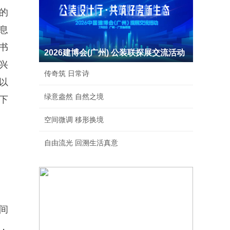
的
息
书
2026建博会(广州) 公装联探展交流活动
兴
传奇筑 日常诗
以
绿意盎然 自然之境
下
空间微调 移形换境
自由流光 回溯生活真意
间
，