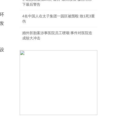
下最后警告
环
4名中国人在太子集团一园区被围殴 致1死3重
伤
发
婚外胚胎案涉事医院员工哽咽:事件对医院造
成较大冲击
设