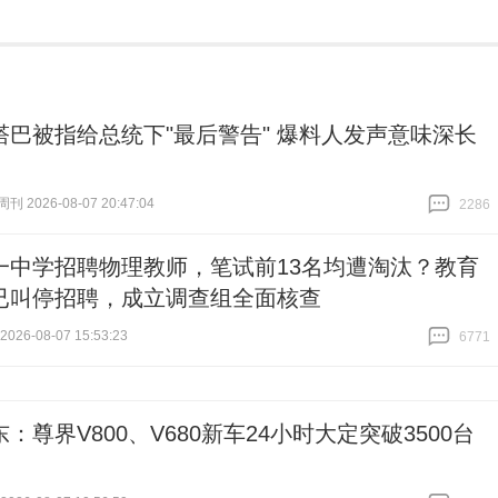
塔巴被指给总统下"最后警告" 爆料人发声意味深长
 2026-08-07 20:47:04
2286
跟贴
2286
一中学招聘物理教师，笔试前13名均遭淘汰？教育
已叫停招聘，成立调查组全面核查
26-08-07 15:53:23
6771
跟贴
6771
：尊界V800、V680新车24小时大定突破3500台