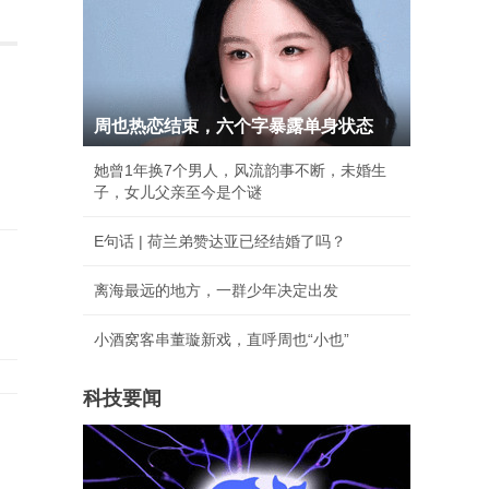
周也热恋结束，六个字暴露单身状态
她曾1年换7个男人，风流韵事不断，未婚生
子，女儿父亲至今是个谜
E句话 | 荷兰弟赞达亚已经结婚了吗？
离海最远的地方，一群少年决定出发
小酒窝客串董璇新戏，直呼周也“小也”
科技要闻