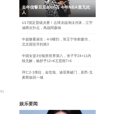
去年信誓旦旦3000万 今年NBA查无此
人
U17国足晋级决赛！点球决战淘汰河床，江宇
涵两次扑点，再战阿森纳
中超惨案诞生：4-0横扫，张玉宁传射建功，
北京国安升到第3
中国女篮3分险胜世界第八，张子宇24+11内
线无解，杨舒予12+6王思雨7+5
拜仁2-1维拉，金玟哉、迪亚斯破门，若昂-戈
麦斯扳回一城
11
娱乐要闻