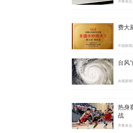
齐鲁壹点 20
费大
中国新闻周刊
台风
央视新闻客户
热身
战
齐鲁壹点 20