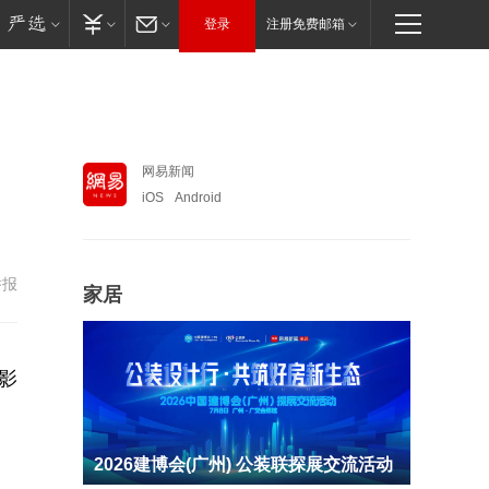
登录
注册免费邮箱
网易新闻
iOS
Android
举报
家居
影
2026建博会(广州) 公装联探展交流活动