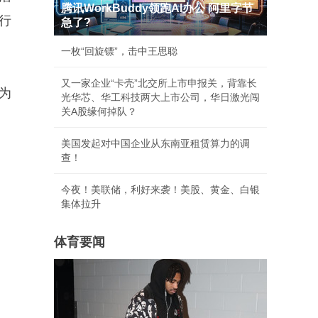
腾讯WorkBuddy领跑AI办公 阿里字节
行
急了?
一枚“回旋镖”，击中王思聪
又一家企业“卡壳”北交所上市申报关，背靠长
为
光华芯、华工科技两大上市公司，华日激光闯
关A股缘何掉队？
美国发起对中国企业从东南亚租赁算力的调
查！
今夜！美联储，利好来袭！美股、黄金、白银
集体拉升
体育要闻