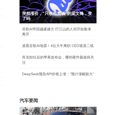
突然涨价，"只收电费钱"的梁文锋，变
了吗
谷歌AI帝国越建越大 打江山的人却开始集体
离开
凌晨谷歌AI地震！4位大牛离职 CEO退居二线
库克卸任后的苹果发布会，哪些硬件最值得关
注
DeepSeek预告API价格上涨：“预计涨幅较大”
汽车要闻