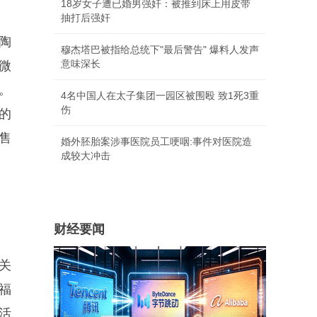
18岁女子遭已婚男强奸：被推到床上用皮带
抽打后强奸
陶
穆杰塔巴被指给总统下"最后警告" 爆料人发声
意味深长
微
。
4名中国人在太子集团一园区被围殴 致1死3重
伤
的
售
婚外胚胎案涉事医院员工哽咽:事件对医院造
成较大冲击
财经要闻
关
福
活