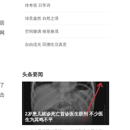
传奇筑 日常诗
绿意盎然 自然之境
居
空间微调 移形换境
网
自由流光 回溯生活真意
头条要闻
了
击
2岁患儿就诊死亡首诊医生获刑 不少医
生为其鸣不平