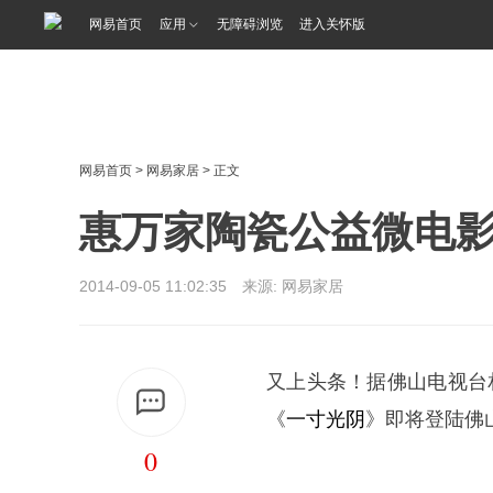
<%@ /0080/e/0080ep_includecss_1301.vm %>
网易首页
应用
无障碍浏览
进入关怀版
网易首页
>
网易家居
> 正文
惠万家陶瓷公益微电
2014-09-05 11:02:35 来源: 网易家居
又上头条！据佛山电视台
《
一寸光阴
》即将登陆佛
0