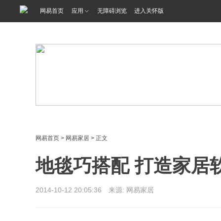
<%@ /0080/e/0080ep_includecss_1301.vm %>
网易首页
应用
无障碍浏览
进入关怀版
网易首页
>
网易家居
> 正文
地毯巧搭配 打造家居
2014-10-12 20:05:36 来源: 网易家居