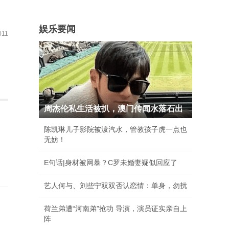
娱乐要闻
11
周杰伦私生活被扒，澳门传闻水落石出
陈凯琳儿子影院被泼汽水，管教孩子虎一点也
无妨！
E句话|身材被网暴？C罗未婚妻疑似回应了
艺人何与、刘些宁双双否认恋情：单身，勿扰
荷兰弟遭“河南弟”抢功 导演，演员证实亲自上
阵