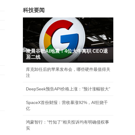
科技要闻
凌晨谷歌AI地震！4位大牛离职 CEO退
居二线
库克卸任后的苹果发布会，哪些硬件最值得关
注
DeepSeek预告API价格上涨：“预计涨幅较大”
SpaceX首份财报：营收暴涨92%，AI狂烧千
亿
鸿蒙智行："竹知了"相关投诉均有明确侵权事
实