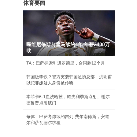
体育要闻
曝维尼修斯与皇马续约4年 年薪2400万
欧
TA：巴萨探索引进罗德里，合同剩12个月
韩国版李铁？警方突袭韩国足协总部，洪明甫
以犯罪嫌疑人身份被传唤
本菲卡6-1血洗哈茨，帕夫利季斯点射、谢尔
德鲁普点射破门
每体：巴萨考虑续约吉列-费尔南德斯，安道
尔和萨瓦德尔求租