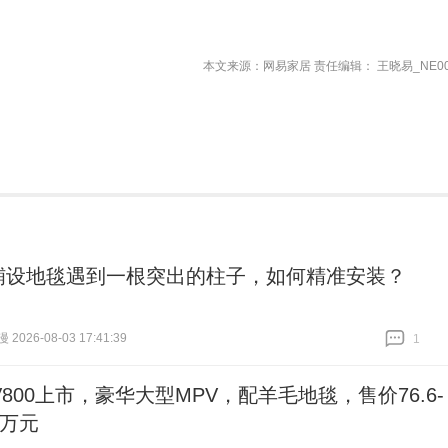
本文来源：网易家居 责任编辑： 王晓易_NE00
铺设地毯遇到一根突出的柱子，如何精准安装？
026-08-03 17:41:39
1
跟贴
1
800上市，豪华大型MPV，配羊毛地毯，售价76.6-
.6万元