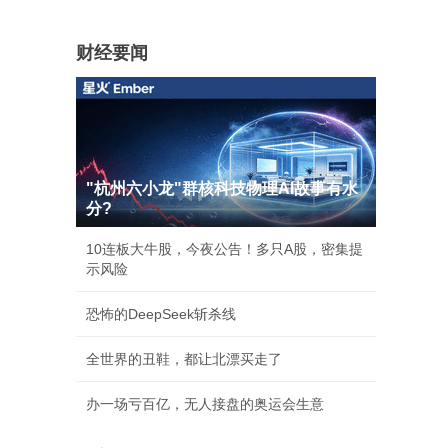
财经要闻
"杭州六小龙"群核科技物理AI故事有水
分?
10连板大牛股，今夜公告！多只A股，密集提
示风险
恐怖的DeepSeek斩杀线
全世界的丑鞋，都让北漂买走了
办一场亏百亿，无人接盘的奥运会生意