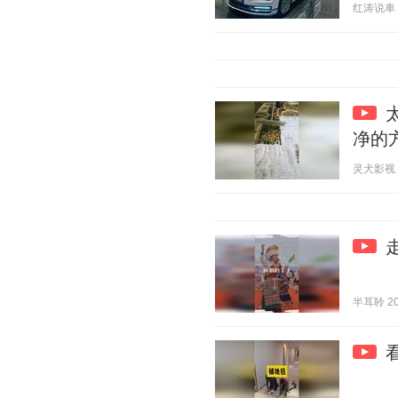
红涛说車 20
净的
灵犬影视 20
半耳聆 202