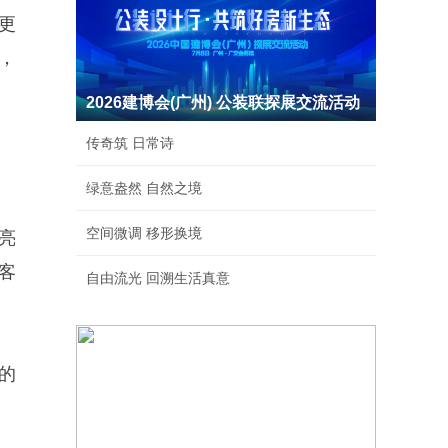
更
，
2026建博会(广州) 公装联探展交流活动
传奇筑 日常诗
绿意盎然 自然之境
空间微调 移形换境
亮
客
自由流光 回溯生活真意
的