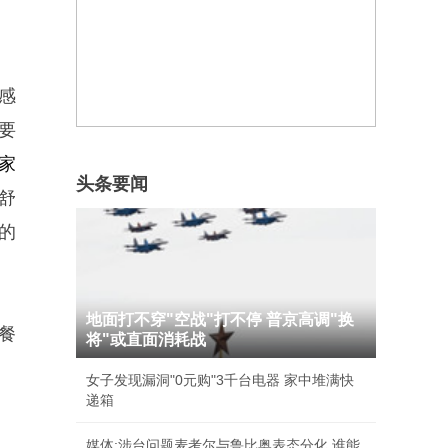
感
要
家
头条要闻
舒
的
地面打不穿"空战"打不停 普京高调"换
餐
将"或直面消耗战
女子发现漏洞"0元购"3千台电器 家中堆满快
递箱
媒体:涉台问题麦考尔与鲁比奥表态分化 谁能