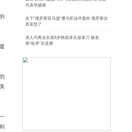
代表华盛顿
的
名下"俄罗斯亚马逊"遭乌军连环轰炸 俄罗斯女
首富怒了
亲人均离去女孩8岁独居床头放菜刀 被老
师"收养"后逆袭
暖
的
美
一
则