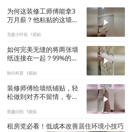
为何这装修工师傅能拿3
万月薪？他粘贴的这墙纸
没几个人能做到吧！
无敌小叶辰
1跟贴
如何完美无缝的将两张墙
纸连接在一起？99%的师
傅做法都是错误的！
秋白科普
1跟贴
装修师傅给墙纸铺贴，轻
松做到对齐不留情，专业
事找专业人！
萌趣闪拍
1跟贴
租房党必看！低成本改善居住环境小技巧