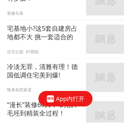
装修头条
宅基地小?这5套自建房占
地都不大 挑一套适合的
住宅公园
87跟贴
冷淡无罪，清雅有理！德
国低调住宅美到爆!
唯美创意家居
App内打开
“漫长”装修60天，曝光从
毛坯到精装全过程！
家庭装修设计
66跟贴