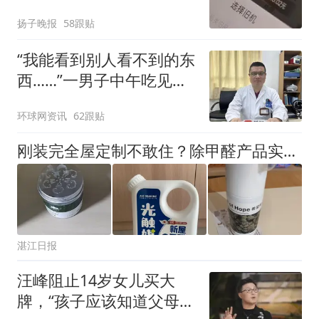
电！
扬子晚报
58跟贴
“我能看到别人看不到的东
西……”一男子中午吃见手
青没事，晚上再吃却出现
环球网资讯
62跟贴
幻觉被紧急送医！
刚装完全屋定制不敢住？除甲醛产品实测排名，搞定板材深层甲醛不反弹
湛江日报
汪峰阻止14岁女儿买大
牌，“孩子应该知道父母的