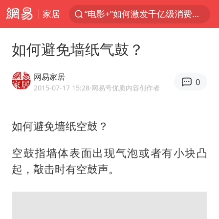
家居
“电影+”如何激发千亿级消费新活力？
沙特土耳其巴基斯坦签署共同防务协议
如何避免墙纸气鼓？
台风白海豚已进入24小时警戒线
全球首个长时储能一体化产业园量产
网易家居
0
U17国足点球大战淘汰河床晋级决赛
2015-07-17 15:28
·网易号优质内容创作者
四川宜宾市高县4.9级地震致1人死亡
如何避免墙纸空鼓？
上海：台风白海豚或将带来龙卷风
中巨芯：上半年归母净利润1405.77万元
空鼓指墙体表面出现气泡或者有小块凸
名创优品回应女子吐槽内裤质量差
起，敲击时有空鼓声。
胜宏科技：股票交易异常波动
中国女篮70-67险胜尼日利亚女篮