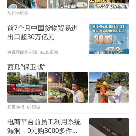
常州大喇叭
前7个月中国货物贸易进
出口超30万亿元
央视新闻客户端
4235跟贴
西瓜“保卫战”
新民晚报
61跟贴
电商平台前员工利用系统
漏洞，0元购3000多件家