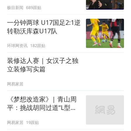
不易”，称自己买衣服80%
极目新闻
689跟贴
都在淘宝
一分钟两球 U17国足2:1逆
转勒沃库森U17队
环球网资讯
182跟贴
装修达人赛 | 女汉子之独
立装修写实篇
网易家居
《梦想改造家》| 青山周
平：挑战胡同过道“L型的
家”
网易家居
19跟贴