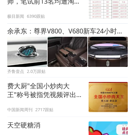
师，笔试前13名均遭淘
汰？教育局：已叫停招
极目新闻
6390跟贴
聘，成立调查组全面核查
余承东：尊界V800、V680新车24小时大定突破3500台
齐鲁壹点
2.0万跟贴
费大厨"全国小炒肉大
王"称号被指凭视频评出
官方回应
中国新闻周刊
2717跟贴
天空硬糖消