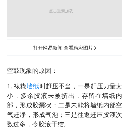
胡彦斌获《歌手2026》歌王
秋天的第一杯奶茶到底有多火
38岁演员求职万岁山NPC成功
国防部：中国军队坚决反制任何闹海挑衅图谋
我国外贸延续良好增长态势
打开网易新闻 查看精彩图片
东航：国内客票提前14天免费退改
夯实基础开新局
空鼓现象的原因：
1. 裱糊
墙纸
时赶压不当，一是赶压力量太
小，多余胶液未被挤出，存留在墙纸内
部，形成胶囊状；二是未能将墙纸内部空
气赶净，形成气泡；三是往返赶压胶液次
数过多，令胶液干结。