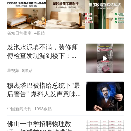
省知日常指南
4跟贴
发泡水泥填不满，装修师
傅检查发现漏到楼下：出
风口未延伸到外墙
星视频
8跟贴
穆杰塔巴被指给总统下"最
后警告" 爆料人发声意味
深长
中国新闻周刊
1998跟贴
佛山一中学招聘物理教