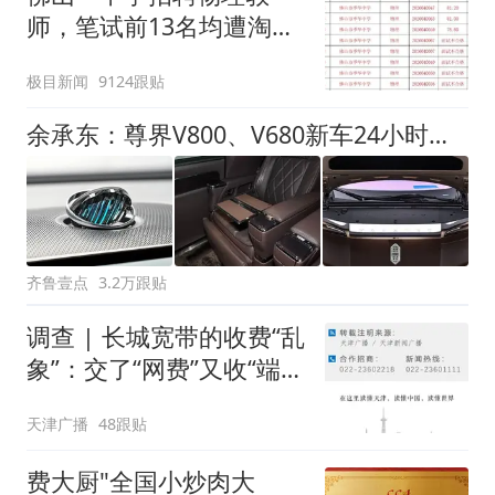
师，笔试前13名均遭淘
汰？教育局：已叫停招
极目新闻
9124跟贴
聘，成立调查组全面核查
余承东：尊界V800、V680新车24小时大定突破3500台
齐鲁壹点
3.2万跟贴
调查 | 长城宽带的收费“乱
象”：交了“网费”又收“端口
费”，退费没着落，使用期
天津广播
48跟贴
可延长到2037年
费大厨"全国小炒肉大