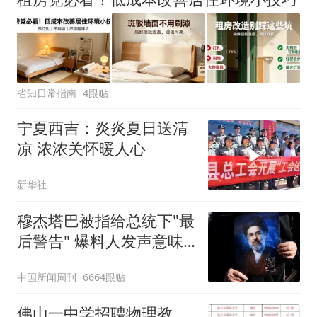
省知日常指南
4跟贴
宁夏西吉：炎炎夏日送清
凉 浓浓关怀暖人心
新华社
穆杰塔巴被指给总统下"最
后警告" 爆料人发声意味
深长
中国新闻周刊
6664跟贴
佛山一中学招聘物理教