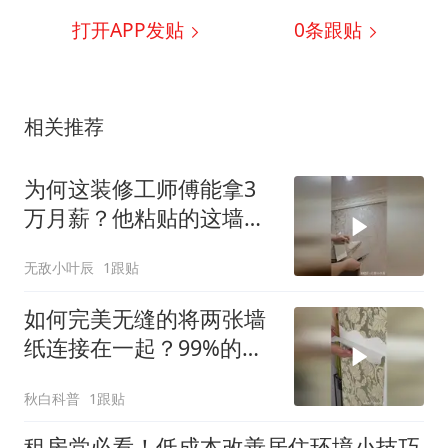
打开APP发贴
0
条跟贴
相关推荐
为何这装修工师傅能拿3
万月薪？他粘贴的这墙纸
没几个人能做到吧！
无敌小叶辰
1跟贴
如何完美无缝的将两张墙
纸连接在一起？99%的师
傅做法都是错误的！
秋白科普
1跟贴
租房党必看！低成本改善居住环境小技巧