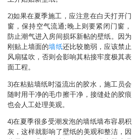
美股创4月份以来最大单周涨幅
台风白海豚登陆点缩圈
2)如果在夏季施工，应注意在白天打开门
上半年国内居民出游人次34.63亿
窗，保持空气流通;晚上则要紧闭门窗，
防止潮气进入房间损坏新帖的壁纸。因为
女子被狗舔脚确诊三级暴露 医生回应
刚贴上墙面的
墙纸
还比较脆弱，应该禁止
泰国校园枪击事件已致8死30余伤
风扇猛吹，否则会影响其粘接牢度极其表
光伏八巨头签署“不低于成本价”倡议
面工程。
多所幼师院校开设养老专业
3)在粘贴墙纸时溢流出的胶水，施工员会
台州《告全体市民书》：非必要不外出
随时用干净的毛巾擦干净，接缝处的胶痕
习近平心系体育强国建设
也会人工处理美观。
4)在夏季很多受潮发泡的墙纸墙布容易积
灰，这样就影响了壁纸的美观和整洁，因