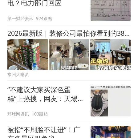
电？电力部门回应
第一财经资讯
924跟贴
2026最新版｜装修公司最怕你看到的38步流程表！
常州大喇叭
“不建议大家买深色蛋
糕”上热搜，网友：天塌
了！
环球网资讯
103跟贴
被指“不刷脸不让进”！广