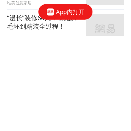
唯美创意家居
App内打开
“漫长”装修60天，曝光从
毛坯到精装全过程！
家庭装修设计
66跟贴
女神的婚房真让人羡慕！
地中海与田园风的亲密接
触
七九八零室内设计
老监理提醒：这9个地方
装修可以节省，你还在乱
花钱吗？
紫云说装修
62跟贴