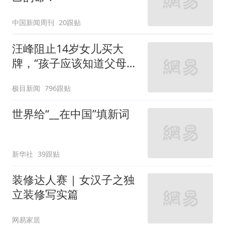
中国新闻周刊
20跟贴
汪峰阻止14岁女儿买大
牌，“孩子应该知道父母的
不易”，称自己买衣服80%
极目新闻
796跟贴
都在淘宝
世界给“__在中国”填新词
新华社
39跟贴
装修达人赛 | 女汉子之独
立装修写实篇
网易家居