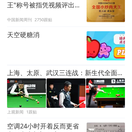
王"称号被指凭视频评出
官方回应
中国新闻周刊
2750跟贴
天空硬糖消
上海、太原、武汉三连战：新生代全面崛起，丁俊晖的世锦赛之梦仍未止步
上观新闻
1跟贴
空调24小时开着反而更省