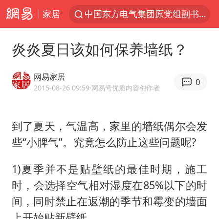
家居
中国东方电气集团原党组副书记、董事宋致远被查
香港宏福苑火灾或由烟头引起
炎炎夏日该如何保养墙纸？
“China Cool”火了，老外爱上中国避暑游
刘浩存百花奖开幕式红裙起舞
网易家居
0
台风白海豚闭眼浙江上海处于危险半圆
2015-08-26 09:59
·网易号优质内容创作者
张本智和：零封向鹏不意外
到了夏天，气温高，家里的墙纸偶尔会发
云南一地村民过火把节意外灼伤16人
些“小脾气”。究竟怎么防止这些问题呢?
泰国初中生饮弹自尽前开了26枪
用AI造出新病毒意味着什么
1)夏季并不是贴壁纸的最佳时期，施工
今年第二强台风将带来多大影响
时，会选择空气相对湿度在85%以下的时
间，同时禁止在返潮的季节和霉变的墙面
浙江最强风雨时段已锁定
上开始贴新壁纸。