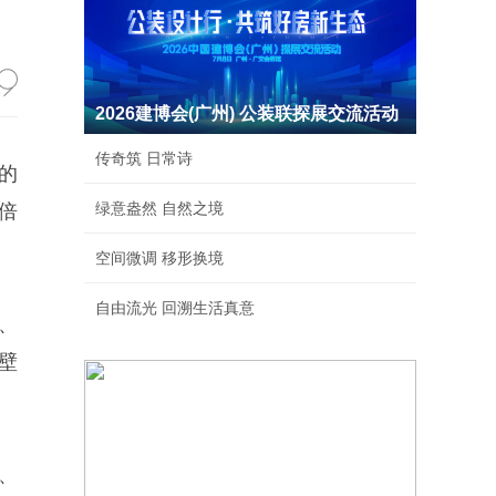
2026建博会(广州) 公装联探展交流活动
传奇筑 日常诗
的
绿意盎然 自然之境
倍
空间微调 移形换境
自由流光 回溯生活真意
、
壁
、