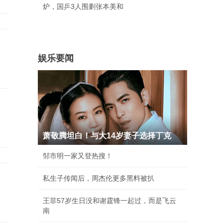
炉，国乒3人围剿张本美和
娱乐要闻
萧敬腾坦白！与大14岁妻子选择丁克
邹市明一家又登热搜！
私生子传闻后，周杰伦更多黑料被扒
王菲57岁生日没和谢霆锋一起过，而是飞云
南