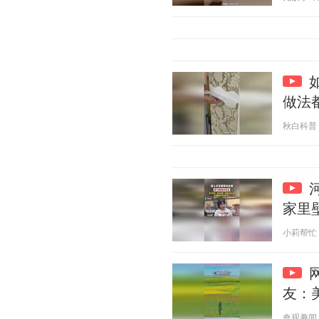
做法
秋白科普 20
家里
小莉帮忙 20
友：
奇观趣闻 20