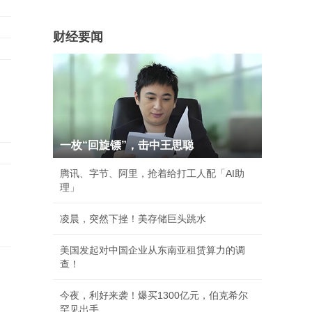
财经要闻
一枚“回旋镖”，击中王思聪
腾讯、字节、阿里，抢着给打工人配「AI助
，
理」
凌晨，突然下挫！美存储巨头跳水
美国发起对中国企业从东南亚租赁算力的调
查！
今夜，利好来袭！爆买1300亿元，伯克希尔
罕见出手