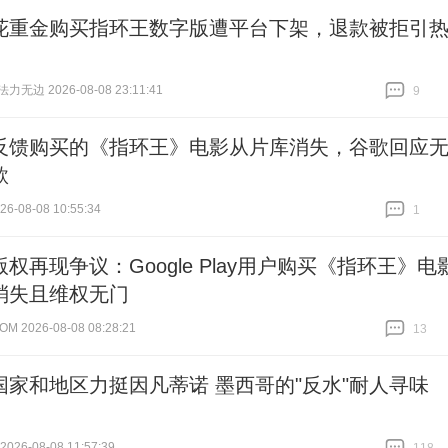
花重金购买指环王数字版遭平台下架，退款被拒引
无边 2026-08-08 23:11:41
9
跟贴
9
反馈购买的《指环王》电影从片库消失，谷歌回应
款
6-08-08 10:55:34
1
跟贴
1
权再现争议：Google Play用户购买《指环王》电
消失且维权无门
OM 2026-08-08 08:28:21
13
跟贴
13
国家和地区力挺因凡蒂诺 墨西哥的"反水"耐人寻味
26-08-08 11:57:39