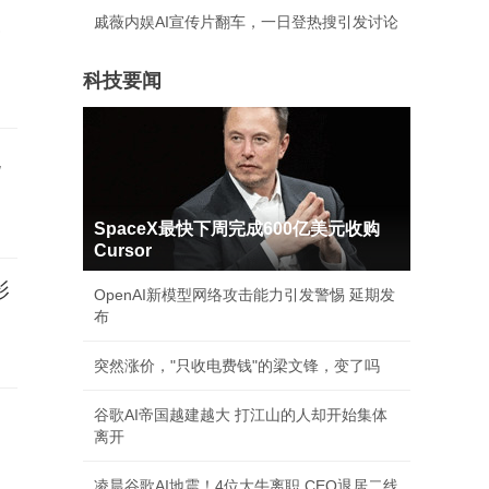
戚薇内娱AI宣传片翻车，一日登热搜引发讨论
热
科技要闻
无
SpaceX最快下周完成600亿美元收购
Cursor
影
OpenAI新模型网络攻击能力引发警惕 延期发
布
突然涨价，"只收电费钱"的梁文锋，变了吗
谷歌AI帝国越建越大 打江山的人却开始集体
离开
凌晨谷歌AI地震！4位大牛离职 CEO退居二线