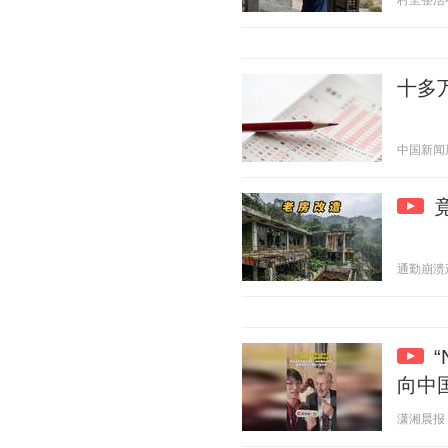
村里整活小分
十多
中国新闻周刊
通勤崩溃观察
向中
潇湘晨报 20