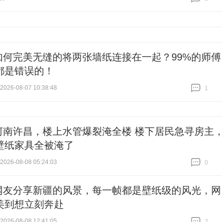
跟贴
1
如何完美无缝的将两张墙纸连接在一起？99%的师傅
都是错误的！
26-08-07 10:38:48
1
跟贴
1
河南许昌，楼上水管爆裂淹全楼 楼下居民急寻房主
壁纸家具全被淹了
26-08-08 05:24:03
0
跟贴
0
网友分享新疆的风景，每一帧都是壁纸级的风光，网
美到想立刻奔赴
26-08-08 12:41:05
2