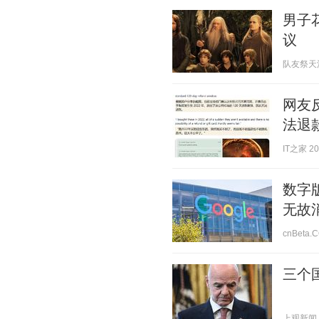
男子
议
队友祭天法力
网友
法退
IT之家 202
数字版
无故
cnBeta.C
三个
上观新闻 20