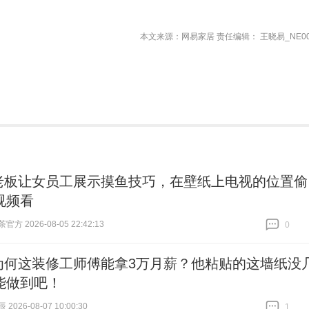
本文来源：网易家居 责任编辑： 王晓易_NE00
老板让女员工展示摸鱼技巧，在壁纸上电视的位置偷
视频看
方 2026-08-05 22:42:13
0
跟贴
0
为何这装修工师傅能拿3万月薪？他粘贴的这墙纸没
能做到吧！
026-08-07 10:00:30
1