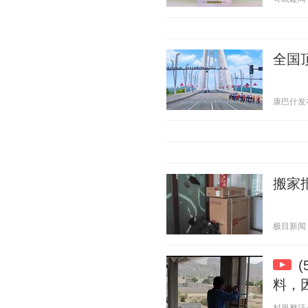
全国
康巴什发布 2
搬家
极目新闻 20
料，