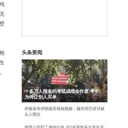
纯
无
壁
头条要闻
相
生
。
十多万人报名的考试成绩全作废 考生:
为何让别人买单
伊媒发布伊朗最高领袖视频：穆杰塔巴讲话被
众人围住
烟草公司职工婚内出轨 与2名异性多次发生不