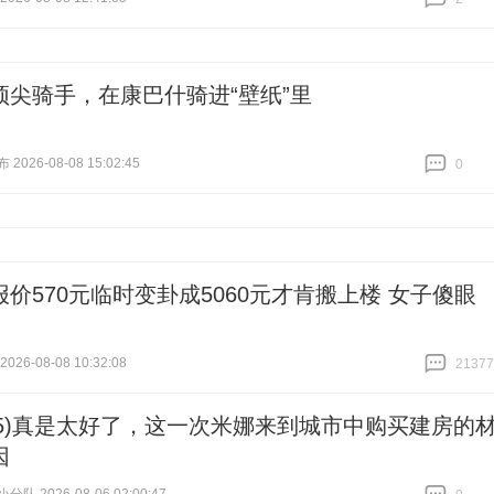
跟贴
2
顶尖骑手，在康巴什骑进“壁纸”里
026-08-08 15:02:45
0
跟贴
0
报价570元临时变卦成5060元才肯搬上楼 女子傻眼
26-08-08 10:32:08
21377
跟贴
21377
(5)真是太好了，这一次米娜来到城市中购买建房的
因