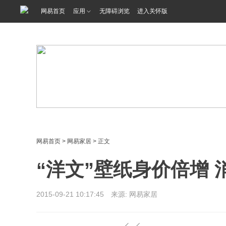
<%@ /0080/e/0080ep_includecss_1301.vm %>
网易首页
应用
无障碍浏览
进入关怀版
网易首页
>
网易家居
> 正文
“洋文”壁纸身价倍增
2015-09-21 10:17:45 来源: 网易家居