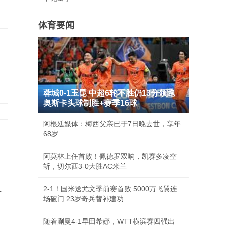
体育要闻
蓉城0-1玉昆 中超6轮不胜仍13分领跑
奥斯卡头球制胜+赛季16球
阿根廷媒体：梅西父亲已于7日晚去世，享年
68岁
阿莫林上任首败！佩德罗双响，凯赛多凌空
斩，切尔西3-0大胜AC米兰
2-1！国米送尤文季前赛首败 5000万飞翼连
材
场破门 23岁奇兵替补建功
随着蒯曼4-1早田希娜，WTT横滨赛四强出