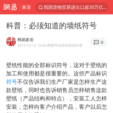
家居
我国货物贸易进出口超30万亿元
台风“白海豚”体型变大！环流面积接近13个浙江那么大
科普：必须知道的墙纸符号
上半年我国机械工业经济运行稳中有进
汪峰阻止14岁女儿买大牌
网易家居
0
女子开一天一夜空调后二氧化碳中毒
2015-10-12 10:26
·网易号优质内容创作者
王力宏演唱会黄牛带观众藏匿被查获
壁纸性能的全部标识符号，这对于壁纸的
官方通报教师招聘笔试前13名被淘汰
加工和使用都是很重要的。这些产品标识
泰国校园枪击案死亡人数升至7人
符号
不仅告诉我们生产厂家是怎样生产这
陕西省委书记赶赴柞水县杏坪镇
款壁纸，同时也告诉销售员怎样销售这款
女孩摆摊卖菌子时收到北大通知书
壁纸（产品结构和特点），安装工人怎样
改名后的“青海拉面”店
安装，怎样向客户介绍产品，客户以后怎