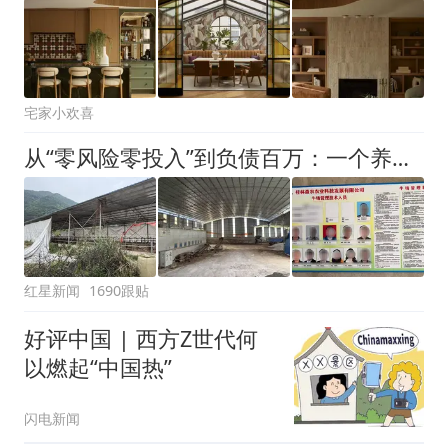
宅家小欢喜
从“零风险零投入”到负债百万：一个养牛项目崩盘后，谁该为农户的贷款买单丨红星调查
红星新闻
1690跟贴
好评中国 | 西方Z世代何
以燃起“中国热”
闪电新闻