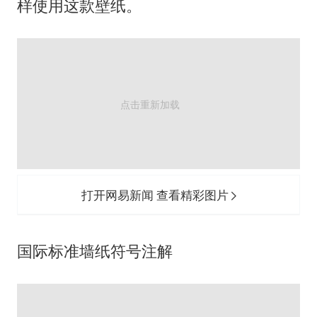
广岛核爆81周年央视播《奥本海默》
样使用这款壁纸。
四川宜宾市高县发生4.9级地震
河南某医院2.33亿工程串标案细节披露
男子杀人后逃进深山21年活得像野人
立秋的仪式感
公司“上四休三”但要降薪1000元
A股收盘：三大指数均涨超1%
朱雨玲晋级WTT横滨冠军赛女单八强
打开网易新闻 查看精彩图片
如何把百年大党建设得更加坚强有力？
国际标准墙纸符号注解