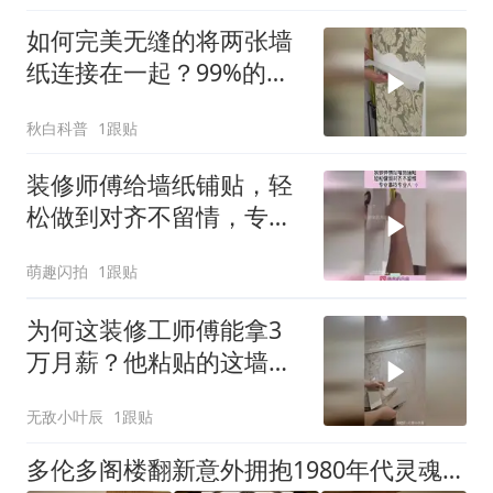
如何完美无缝的将两张墙
纸连接在一起？99%的师
傅做法都是错误的！
秋白科普
1跟贴
装修师傅给墙纸铺贴，轻
松做到对齐不留情，专业
事找专业人！
萌趣闪拍
1跟贴
为何这装修工师傅能拿3
万月薪？他粘贴的这墙纸
没几个人能做到吧！
无敌小叶辰
1跟贴
多伦多阁楼翻新意外拥抱1980年代灵魂，弧形墙竟成主角