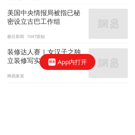
美国中央情报局被指已秘
密设立古巴工作组
极目新闻
1047跟贴
装修达人赛 | 女汉子之独
立装修写实篇
App内打开
网易家居
《梦想改造家》| 青山周
平：挑战胡同过道“L型的
家”
网易家居
19跟贴
霸气婆婆亲手装90平美式