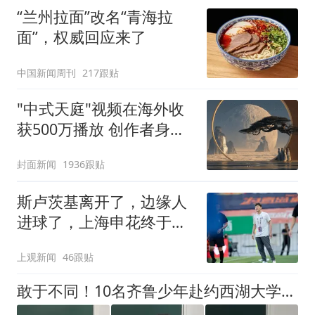
“兰州拉面”改名“青海拉
面”，权威回应来了
中国新闻周刊
217跟贴
"中式天庭"视频在海外收
获500万播放 创作者身份
披露
封面新闻
1936跟贴
斯卢茨基离开了，边缘人
进球了，上海申花终于止
住中超三连败颓势
上观新闻
46跟贴
敢于不同！10名齐鲁少年赴约西湖大学！他们是谁？为何而选？