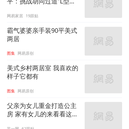
平：挑战胡同过道“L型的
家”
网易家居
19跟贴
霸气婆婆亲手装90平美式
两居
图集
网易原创
美式乡村两居室 我喜欢的
样子它都有
图集
网易原创
父亲为女儿重金打造公主
房 家有女儿的来看看这些
设计
装一网
62跟贴