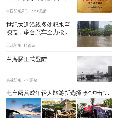
官方回应
中国新闻周刊
2750跟贴
世纪大道沿线多处积水至
膝盖，多台泵车全力抢
排，建议市民尽量避免附
上观新闻
11跟贴
近出行
白海豚正式登陆
央视新闻
209跟贴
电车露营成年轻人旅游新选择 会“冲击”传统住宿业吗？