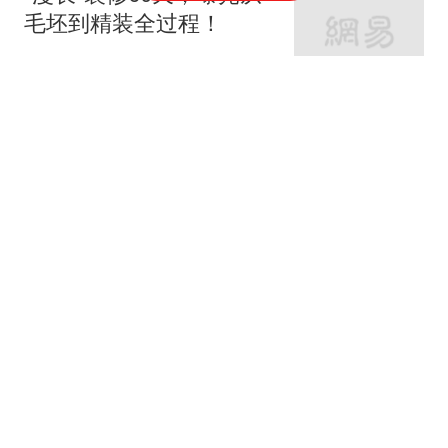
毛坯到精装全过程！
家庭装修设计
66跟贴
女神的婚房真让人羡慕！
地中海与田园风的亲密接
触
七九八零室内设计
老监理提醒：这9个地方
装修可以节省，你还在乱
花钱吗？
紫云说装修
62跟贴
岳父岳母的215平恬静舒
适养老宅