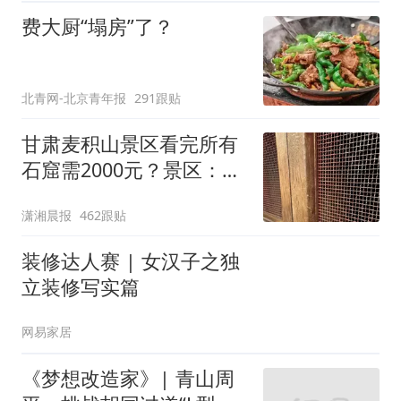
费大厨“塌房”了？
北青网-北京青年报
291跟贴
甘肃麦积山景区看完所有
石窟需2000元？景区：部
分石窟受特别保护，游客
潇湘晨报
462跟贴
可按需买
装修达人赛 | 女汉子之独
立装修写实篇
网易家居
《梦想改造家》| 青山周