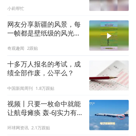
主，家里壁纸家具全被淹
小莉帮忙
了
网友分享新疆的风景，每
一帧都是壁纸级的风光，
网友：美到想立刻奔赴
奇观趣闻
2跟贴
十多万人报名的考试，成
绩全部作废，公平么？
中国新闻周刊
1.8万跟贴
视频丨只要一枚命中就能
让航母瘫痪 轰-6J实力有多
强？
环球网资讯
2.1万跟贴