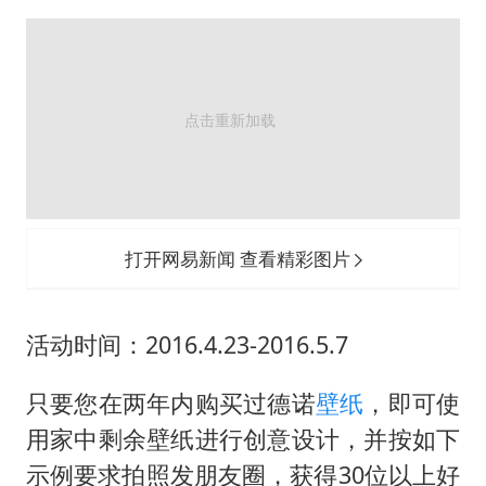
上门女婿出轨女邻居多年被判重婚罪
构建更高水平的全民健身公共服务体系
韩军前线部队连曝丑闻
云南一男子胃中取出180颗铁钉
奋力开创中国式现代化建设新局面
打开网易新闻 查看精彩图片
活动时间：2016.4.23-2016.5.7
只要您在两年内购买过德诺
壁纸
，即可使
用家中剩余壁纸进行创意设计，并按如下
示例要求拍照发朋友圈，获得30位以上好