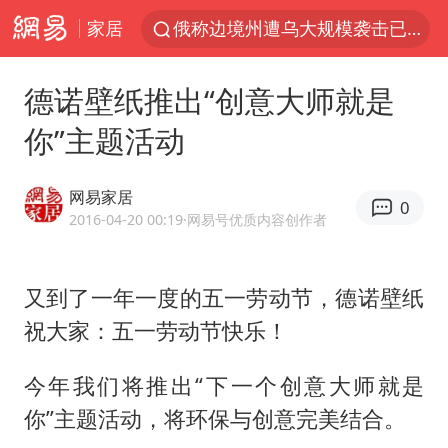
家居
杭州机场已取消航班388架次
于东来回应胖东来近25年老店年底关闭
德诺壁纸推出“创意大师就是
浙江省委书记：该停下的坚决停下来
你”主题活动
中国籍豪华游艇富商之子在泰国被杀
白海豚北上或致京津冀暴雨
网易家居
0
美将每月供乌爱国者拦截导弹
2016-04-20 00:19
·网易号优质内容创作者
国足U17与阿森纳决赛取消 并列冠军
又到了一年一度的五一劳动节，德诺壁纸
10余省份将出现强风雨 局地特大暴雨
祝大家：五一劳动节快乐！
世界第1特鲁姆普斯诺克中国赛一轮游
新疆一婚礼线上邀请引热议
今年我们将推出“下一个创意大师就是
《龙餐馆》 冲奖
你”主题活动，将环保与创意完美结合。