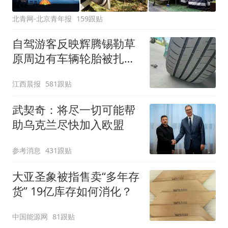
北青网-北京青年报
159跟贴
自驾游客反映辉腾锡勒草
原周边有车辆轮胎被扎，
修理店铺换胎价格高达千
江西晨报
581跟贴
元，官方发布情况通报
武契奇：将尽一切可能帮
助乌克兰尽快加入欧盟
参考消息
431跟贴
大亚圣象被指售卖“多年存
货” 19亿库存如何消化？
中国能源网
81跟贴