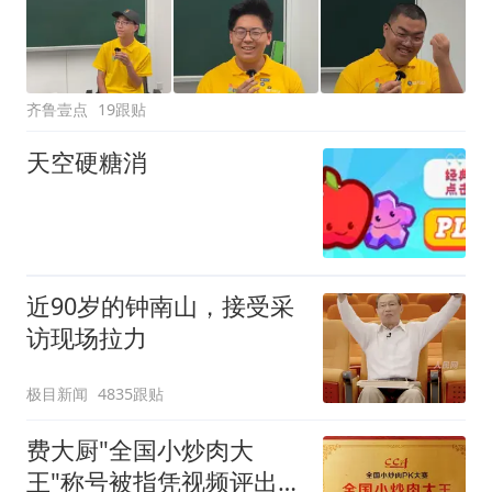
齐鲁壹点
19跟贴
天空硬糖消
近90岁的钟南山，接受采
访现场拉力
极目新闻
4835跟贴
费大厨"全国小炒肉大
王"称号被指凭视频评出