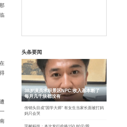
那
临
头条要闻
在
得
38岁演员求职景区NPC:收入基本断了
每月几千块都没有
遭
传销头目成"国学大师" 有女生当家长面被打妈
一
妈只会哭
南
宇树科技：本次发行价格150.80元/股