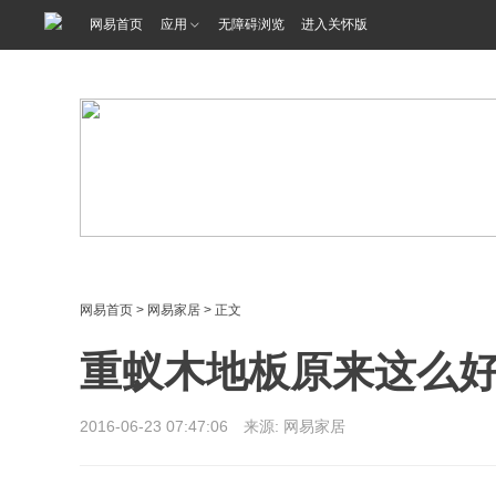
<%@ /0080/e/0080ep_includecss_1301.vm %>
网易首页
应用
无障碍浏览
进入关怀版
网易首页
>
网易家居
> 正文
重蚁木地板原来这么好
2016-06-23 07:47:06 来源: 网易家居