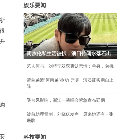
娱乐要闻
浙
很
并
周杰伦私生活被扒，澳门传闻水落石出
艺人何与、刘些宁双双否认恋情：单身，勿扰
荷兰弟遭“河南弟”抢功 导演，演员证实亲自上
阵
受台风影响，浙江一演唱会紧急宣布延期
购
被前助理背刺，刘晓庆发声，原来她还有一张
底牌
安
科技要闻