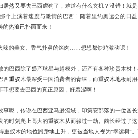
妇居然又要去巴西虐狗了，难道有什么玄机？没错！就是
那个上演着速度与激情的巴西！随着里约奥运会的日益
美的热浪已扑面而来！
火辣的美女、香气扑鼻的烤肉……想想都炒鸡激动呢！
放的巴西除了盛产球星与超模外，还产有各种珍贵木材！
巴西
重蚁
木最深受中国消费者的青睐，而重
蚁木
地板耐用
菲菲想要去巴西的真正原因，好羞涩啊！
故事呢，传说在巴西亚马逊流域，印第安部落的一位酋长
发的时刻爬上高大的重蚁木从而躲过一劫。酋长经过了这
得重蚁木的地位蹭蹭地上升，更被当地人视为“幸运树”。