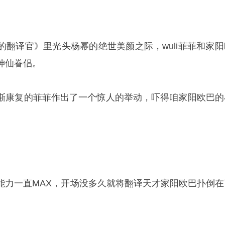
的翻译官》里光头杨幂的绝世美颜之际，wuli菲菲和家阳
神仙眷侣。
渐康复的菲菲作出了一个惊人的举动，吓得咱家阳欧巴的
能力一直MAX，开场没多久就将翻译天才家阳欧巴扑倒在