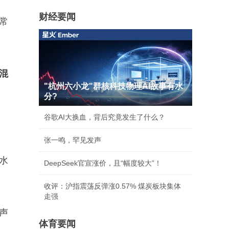
财经要闻
常
混
"杭州六小龙"群核科技物理AI故事有水
分?
谷歌AI大换血，背后究竟发生了什么？
张一鸣，罕见发声
水
DeepSeek官宣涨价，且“幅度较大”！
收评：沪指震荡反弹涨0.57% 煤炭板块集体
走强
声
体育要闻