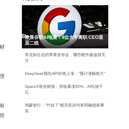
凌晨谷歌AI地震！4位大牛离职 CEO退
居二线
材
库克卸任后的苹果发布会，哪些硬件最值得关
注
DeepSeek预告API价格上涨：“预计涨幅较大”
理
SpaceX首份财报：营收暴涨92%，AI狂烧千
亿
有
鸿蒙智行："竹知了"相关投诉均有明确侵权事
实
些