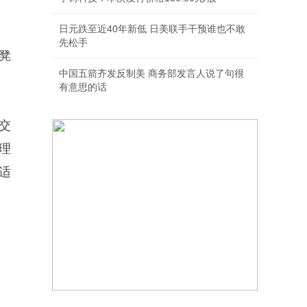
日元跌至近40年新低 日美联手干预谁也不敢
先松手
凳
中国五箭齐发反制美 商务部发言人说了句很
有意思的话
交
理
适