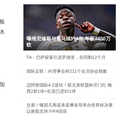
板
木
曝维尼修斯与皇马续约4年 年薪2400万
欧
TA：巴萨探索引进罗德里，合同剩12个月
国际足联：向理事会和211个会员协会致歉
加
迈阿密国际4-2逆转！获北美联盟杯开门红 梅
西2射1传+生涯已进921球
交易！曝因凡蒂诺承诺摩洛哥举办世界杯决赛
以换取支持 FIFA回应