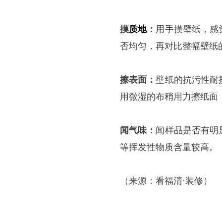
摸
质地
：
用手摸壁纸，感
否均匀，再对比整幅壁纸
擦表面：
壁纸的抗污性耐
用微湿的布稍用力擦纸面
闻气味：
闻样品是否有明
等挥发性物质含量较高。
（来源：看福清·装修）