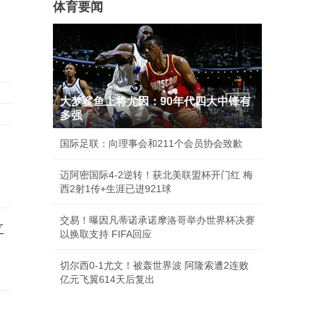
体育要闻
大梦鲨鱼上将尤因：90年代四大中锋有
多强
国际足联：向理事会和211个会员协会致歉
迈阿密国际4-2逆转！获北美联盟杯开门红 梅
西2射1传+生涯已进921球
交易！曝因凡蒂诺承诺摩洛哥举办世界杯决赛
立
以换取支持 FIFA回应
切尔西0-1尤文！被轰世界波 阿隆索遭2连败
亿元飞翼614天后复出