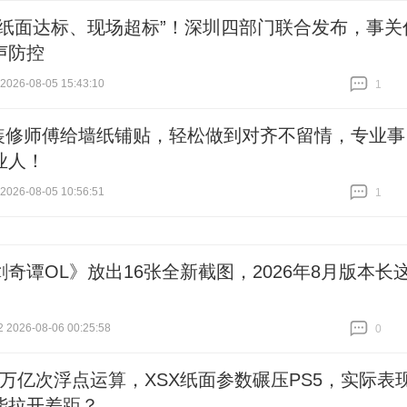
“纸面达标、现场超标”！深圳四部门联合发布，事关
声防控
26-08-05 15:43:10
1
跟贴
1
装修师傅给墙纸铺贴，轻松做到对齐不留情，专业事
业人！
26-08-05 10:56:51
1
跟贴
1
剑奇谭OL》放出16张全新截图，2026年8月版本长
026-08-06 00:25:58
0
跟贴
0
15万亿次浮点运算，XSX纸面参数碾压PS5，实际表
能拉开差距？