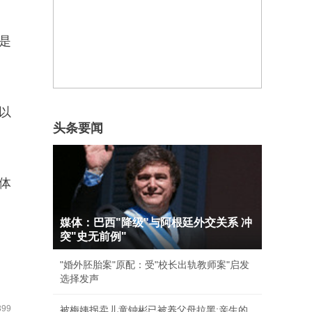
是
以
头条要闻
体
媒体：巴西"降级"与阿根廷外交关系 冲
突"史无前例"
"婚外胚胎案"原配：受"校长出轨教师案"启发
选择发声
99
被梅姨拐卖儿童钟彬已被养父母拉黑:亲生的