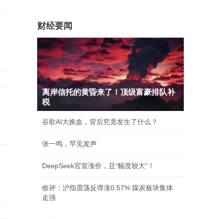
财经要闻
离岸信托的黄昏来了！顶级富豪排队补
税
谷歌AI大换血，背后究竟发生了什么？
张一鸣，罕见发声
DeepSeek官宣涨价，且“幅度较大”！
收评：沪指震荡反弹涨0.57% 煤炭板块集体
走强