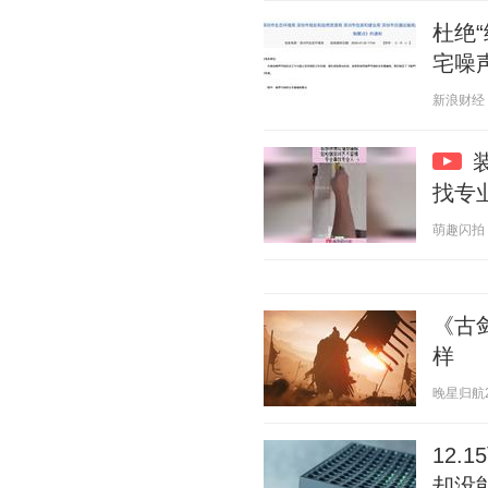
杜绝
宅噪
新浪财经 20
找专
萌趣闪拍 20
《古
样
晚星归航2 2
12.
却没