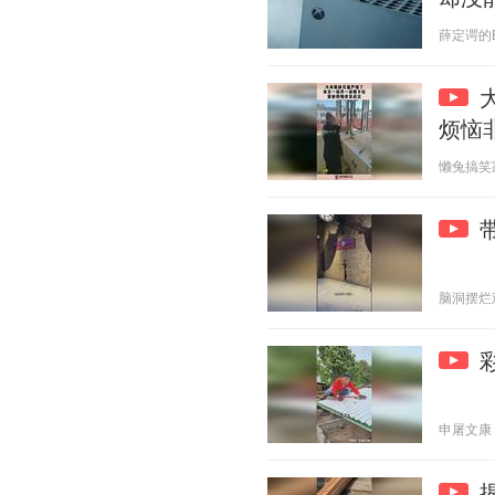
薛定谔的BUG
烦恼
懒兔搞笑家 2
脑洞摆烂观察
申屠文康 20