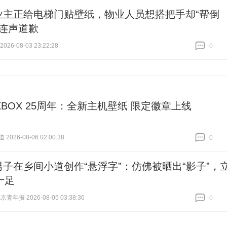
业主正给电梯门贴壁纸，物业人员想搭把手却“帮倒
，连声道歉
26-08-03 23:22:28
0
跟贴
0
XBOX 25周年：全新主机壁纸 限定徽章上线
026-08-06 02:00:38
0
跟贴
0
男子在乡间小道创作“悬浮字”：仿佛被晒出“影子”，
十足
青年报 2026-08-05 03:38:36
0
跟贴
0