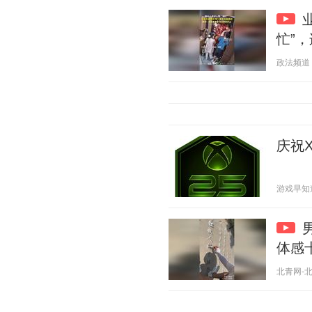
忙”
政法频道 20
庆祝
游戏早知道 2
体感
北青网-北京