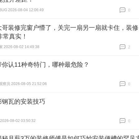
 2026-08-04 12:06:49
0
跟贴
0
大哥装修完窗户懵了，关完一扇另一扇就卡住，装修
非常真实！
026-08-02 14:49:38
2
跟贴
2
带你认11种奇特门，哪种最危险？
员 2026-08-05 21:52:06
0
跟贴
0
彩钢瓦的安装技巧
26-08-02 03:50:32
0
跟贴
0
揭秘月薪3万的装修师傅是如何巧妙安装便槽的罕见