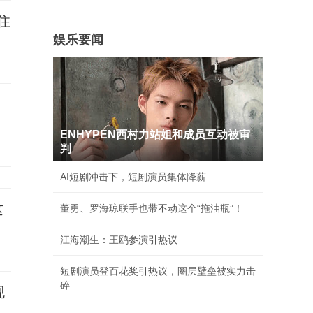
住
娱乐要闻
ENHYPEN西村力站姐和成员互动被审
判
AI短剧冲击下，短剧演员集体降薪
这
董勇、罗海琼联手也带不动这个“拖油瓶”！
江海潮生：王鸥参演引热议
短剧演员登百花奖引热议，圈层壁垒被实力击
碎
现