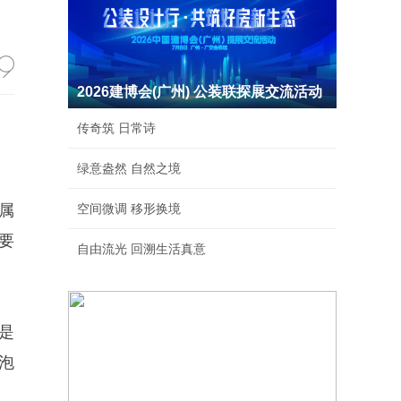
2026建博会(广州) 公装联探展交流活动
传奇筑 日常诗
绿意盎然 自然之境
属
空间微调 移形换境
要
自由流光 回溯生活真意
。
是
泡