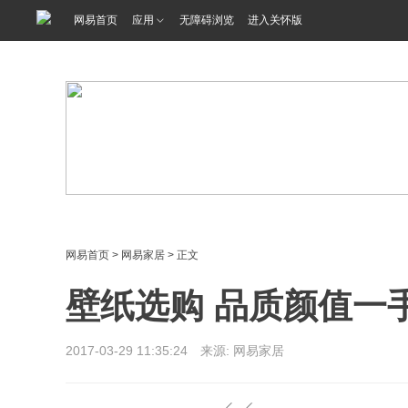
<%@ /0080/e/0080ep_includecss_1301.vm %>
网易首页
应用
无障碍浏览
进入关怀版
网易首页
>
网易家居
> 正文
壁纸选购 品质颜值一
2017-03-29 11:35:24 来源: 网易家居