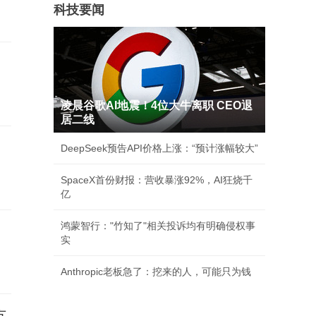
科技要闻
凌晨谷歌AI地震！4位大牛离职 CEO退
居二线
DeepSeek预告API价格上涨：“预计涨幅较大”
SpaceX首份财报：营收暴涨92%，AI狂烧千
亿
鸿蒙智行："竹知了"相关投诉均有明确侵权事
实
Anthropic老板急了：挖来的人，可能只为钱
方