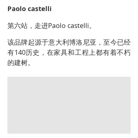
Paolo castelli
第六站，走进Paolo castelli。
该品牌起源于意大利博洛尼亚，至今已经
有140历史，在家具和工程上都有着不朽
的建树。
网易家居全国总编辑胡艳力女士&红星美
凯龙副总裁、凯撒至尊家居总经理刘中露
先生&Paolo castelli掌门人Paolo
castelli（从左到右）
Paolo castelli擅长“将建筑摧毁，再重
建，再予装饰”，在奢华家居领域有着极