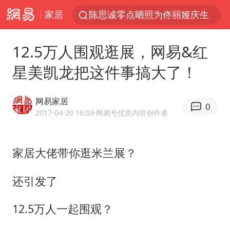
家居
陈思诚零点晒照为佟丽娅庆生
郑丽文：台湾从来没有“独立”过
12.5万人围观逛展，网易&红
央视新主播李秋莹孙亚鹏亮相
星美凯龙把这件事搞大了！
几元成本的AI广告导致千万市值蒸发
情侣平潭拍日出坠崖1死1伤
网易家居
0
老挝国会主席赛宋蓬逝世
2017-04-20 16:03
·网易号优质内容创作者
茅台部分直营店飞天茅台提价
家居大佬带你逛米兰展？
白海豚将正面袭击贯穿浙江
酒店回应车内过夜被收150元
还引发了
黄金牛市回来了吗
12.5万人一起围观？
酒店花洒现排泄物住客索赔遭拒