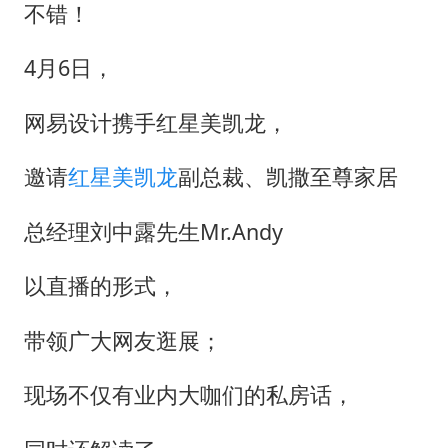
杭州全市有序停课
不错！
夏日经济乘“热”而上 消费市场向“新”而行
4月6日，
36岁男演员成景区NPC后人气爆棚
新疆优化调整景区内自驾服务费
网易设计携手红星美凯龙，
全民健身事业高质量发展
邀请
红星美凯龙
副总裁、凯撒至尊家居
乐享全民健身 共筑健康中国
总经理刘中露先生Mr.Andy
以直播的形式，
带领广大网友逛展；
现场不仅有业内大咖们的私房话，