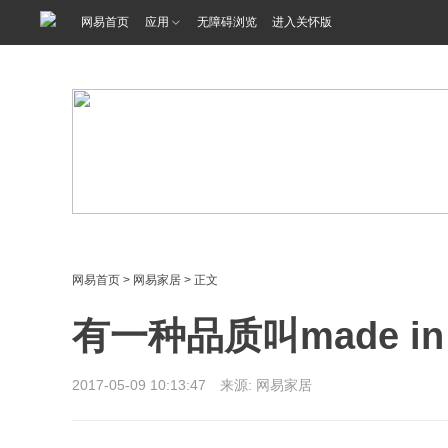
<%@ /0080/e/0080ep_includecss_1301.vm %>
网易首页
应用
无障碍浏览
进入关怀版
网易首页
>
网易家居
> 正文
有一种品质叫made i
2017-05-09 10:13:47 来源: 网易家居