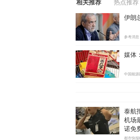
相关推荐
热点推荐
伊朗
参考消息 20
媒体
中国能源网 2
泰航
机场
诺免
都市快报橙柿