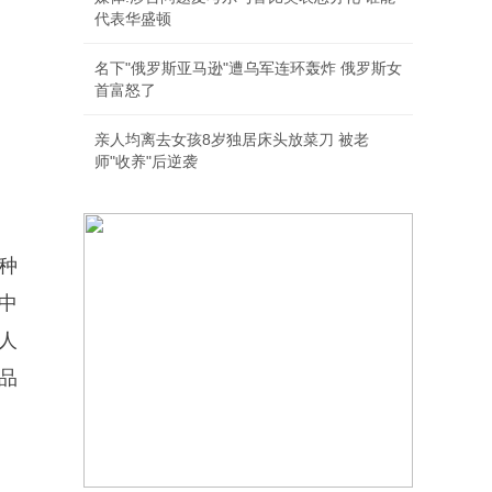
代表华盛顿
名下"俄罗斯亚马逊"遭乌军连环轰炸 俄罗斯女
首富怒了
亲人均离去女孩8岁独居床头放菜刀 被老
师"收养"后逆袭
种
中
人
品
。