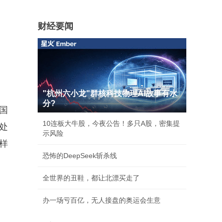
财经要闻
"杭州六小龙"群核科技物理AI故事有水
分?
国
10连板大牛股，今夜公告！多只A股，密集提
处
示风险
样
恐怖的DeepSeek斩杀线
全世界的丑鞋，都让北漂买走了
办一场亏百亿，无人接盘的奥运会生意