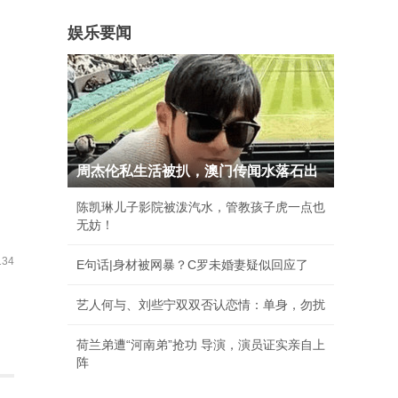
娱乐要闻
周杰伦私生活被扒，澳门传闻水落石出
陈凯琳儿子影院被泼汽水，管教孩子虎一点也
无妨！
34
E句话|身材被网暴？C罗未婚妻疑似回应了
艺人何与、刘些宁双双否认恋情：单身，勿扰
荷兰弟遭“河南弟”抢功 导演，演员证实亲自上
阵