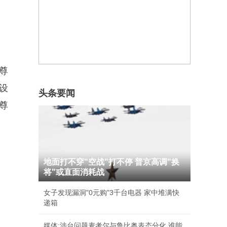
尊
设
头条要闻
尊
地面打不穿"空战"打不停 普京高调"换
将"或直面消耗战
女子发现漏洞"0元购"3千台电器 家中堆满快
递箱
媒体:涉台问题麦考尔与鲁比奥表态分化 谁能