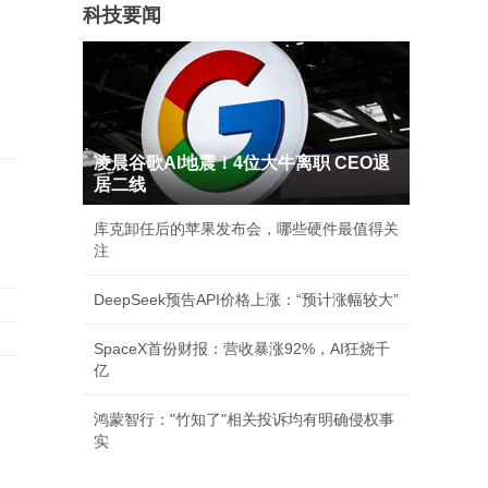
科技要闻
凌晨谷歌AI地震！4位大牛离职 CEO退
居二线
库克卸任后的苹果发布会，哪些硬件最值得关
注
DeepSeek预告API价格上涨：“预计涨幅较大”
SpaceX首份财报：营收暴涨92%，AI狂烧千
亿
承
鸿蒙智行："竹知了"相关投诉均有明确侵权事
实