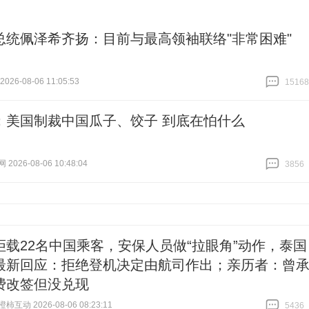
总统佩泽希齐扬：目前与最高领袖联络"非常困难"
26-08-06 11:05:53
15168
跟贴
15168
：美国制裁中国瓜子、饺子 到底在怕什么
026-08-06 10:48:04
3856
跟贴
3856
拒载22名中国乘客，安保人员做“拉眼角”动作，泰国
最新回应：拒绝登机决定由航司作出；亲历者：曾
费改签但没兑现
互动 2026-08-06 08:23:11
5436