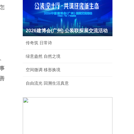
怎
2026建博会(广州) 公装联探展交流活动
传奇筑 日常诗
绿意盎然 自然之境
、
事
空间微调 移形换境
善
自由流光 回溯生活真意