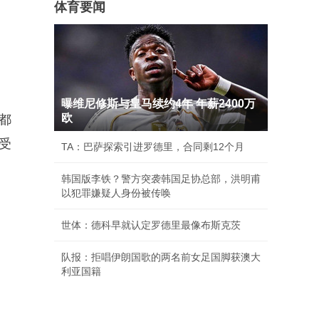
体育要闻
曝维尼修斯与皇马续约4年 年薪2400万
欧
都
受
TA：巴萨探索引进罗德里，合同剩12个月
韩国版李铁？警方突袭韩国足协总部，洪明甫
以犯罪嫌疑人身份被传唤
世体：德科早就认定罗德里最像布斯克茨
队报：拒唱伊朗国歌的两名前女足国脚获澳大
利亚国籍