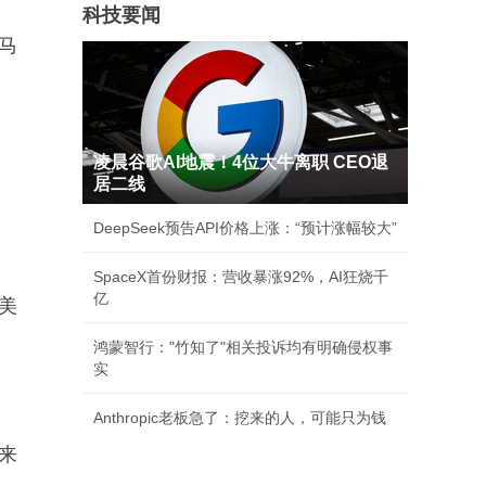
科技要闻
马
凌晨谷歌AI地震！4位大牛离职 CEO退
居二线
DeepSeek预告API价格上涨：“预计涨幅较大”
SpaceX首份财报：营收暴涨92%，AI狂烧千
亿
美
鸿蒙智行："竹知了"相关投诉均有明确侵权事
实
Anthropic老板急了：挖来的人，可能只为钱
来