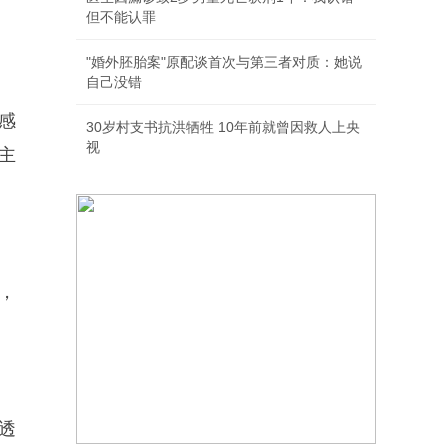
但不能认罪
"婚外胚胎案"原配谈首次与第三者对质：她说
自己没错
感
30岁村支书抗洪牺牲 10年前就曾因救人上央
视
主
，
透