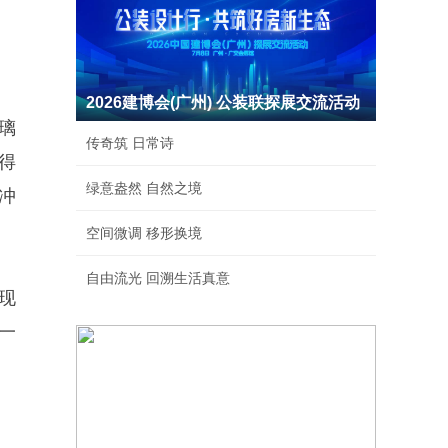
2026建博会(广州) 公装联探展交流活动
璃
传奇筑 日常诗
得
绿意盎然 自然之境
冲
空间微调 移形换境
自由流光 回溯生活真意
现
一