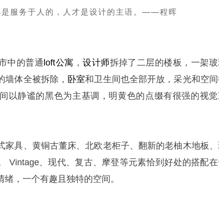
都是服务于人的，人才是设计的主语。——程晖
市中的普通
loft公寓
，
设计师
拆掉了二层的楼板，一架玻
的墙体全被拆除，
卧室
和卫生间也全部开放，采光和空间
间以静谧的黑色为主基调，明黄色的点缀有很强的视觉
式家具、黄铜古董床、北欧老柜子、翻新的老柚木地板、
 Vintage、现代、复古、摩登等元素恰到好处的搭配在
情绪，一个有趣且独特的空间。