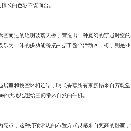
ey）的擅长的色彩不谋而合。
腾空而过的透明玻璃天桥，营造出一种魔幻的穿越时空的
娱乐为一体的多功能餐桌占据了整个活动区，椅子则是业
起居室和挑空区相连结，明式香蕉腿有束腰榻来自万乾堂
Puche的大地地毯给空间带来自然的生机。
为亮点，这种打破常规的布置方式灵感来自梵高的卧室，