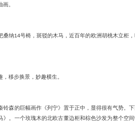
油画。
把桑纳14号椅，斑驳的木马，近百年的欧洲胡桃木立柜，
趣，移步换景，妙趣横生。
秦铃森的巨幅画作《列宁》置于正中，显得很有气势。下
马》。一个玫瑰木的北欧古董边柜和棕色沙发为整个空间