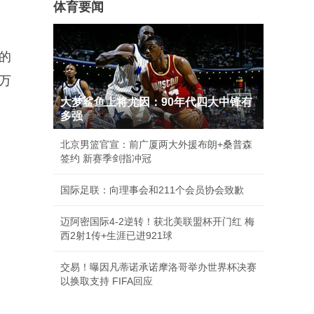
体育要闻
的
万
大梦鲨鱼上将尤因：90年代四大中锋有
多强
北京男篮官宣：前广厦两大外援布朗+桑普森
签约 新赛季剑指冲冠
国际足联：向理事会和211个会员协会致歉
迈阿密国际4-2逆转！获北美联盟杯开门红 梅
西2射1传+生涯已进921球
交易！曝因凡蒂诺承诺摩洛哥举办世界杯决赛
以换取支持 FIFA回应