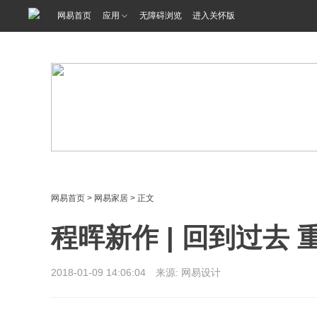
<%@ /0080/e/0080ep_includecss_1301.vm %>
网易首页
应用
无障碍浏览
进入关怀版
网易首页
>
网易家居
> 正文
程晖新作 | 回到过去
2018-01-09 14:06:04 来源: 网易设计