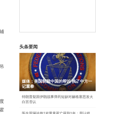
铺
头条要闻
吊
媒体：美国制裁中国的帮凶 挨了中方一
记重拳
特朗普疑因伊朗战事弹药短缺对赫格塞思发火
度
白宫否认
霍
医生因漏诊致2岁男童死亡获刑1年：我认错