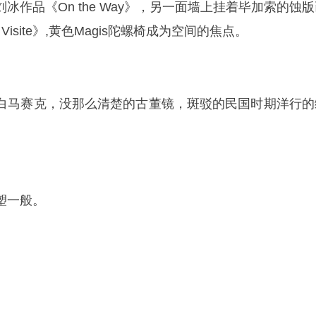
冰作品《On the Way》，另一面墙上挂着毕加索的蚀
ns en Visite》,黄色Magis陀螺椅成为空间的焦点。
白马赛克，没那么清楚的古董镜，斑驳的民国时期洋行的
。
塑一般。
。