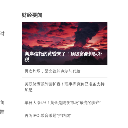
财经要闻
时
离岸信托的黄昏来了！顶级富豪排队补
税
再次炸场，梁文锋的克制与代价
美联储鹰派阵营扩容！理事库克称已准备支持
加息
面
单日大涨4%！黄金是隔夜市场“最亮的资产”
带
再闯IPO 希音破题“拦路虎”