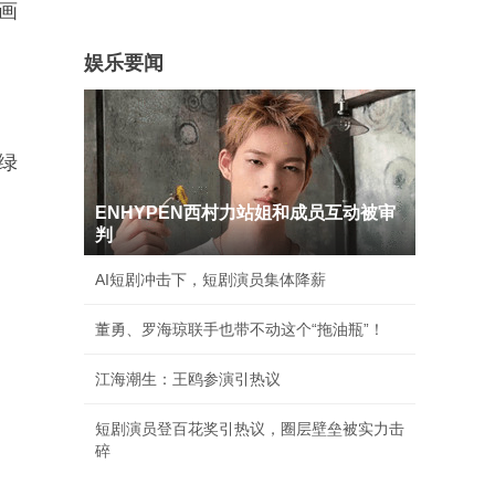
版画
娱乐要闻
绿
ENHYPEN西村力站姐和成员互动被审
判
AI短剧冲击下，短剧演员集体降薪
董勇、罗海琼联手也带不动这个“拖油瓶”！
江海潮生：王鸥参演引热议
短剧演员登百花奖引热议，圈层壁垒被实力击
碎