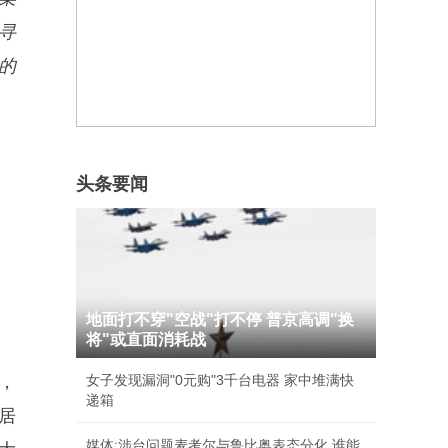
寻
的
头条要闻
地面打不穿"空战"打不停 普京高调"换
将"或直面消耗战
，
女子发现漏洞"0元购"3千台电器 家中堆满快
递箱
居
媒体:涉台问题麦考尔与鲁比奥表态分化 谁能