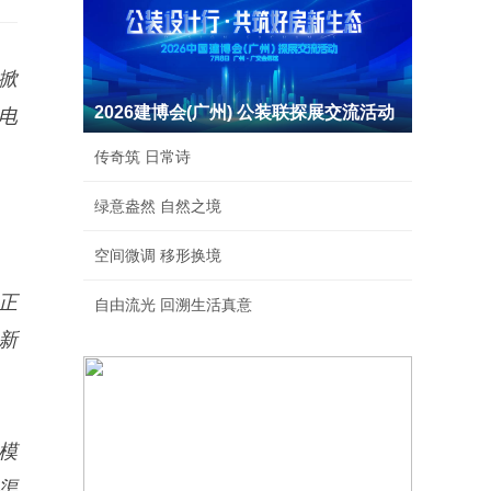
掀
2026建博会(广州) 公装联探展交流活动
电
传奇筑 日常诗
绿意盎然 自然之境
空间微调 移形换境
正
自由流光 回溯生活真意
新
模
渠