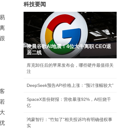
科技要闻
易
离
跟
凌晨谷歌AI地震！4位大牛离职 CEO退
居二线
库克卸任后的苹果发布会，哪些硬件最值得关
注
DeepSeek预告API价格上涨：“预计涨幅较大”
客
SpaceX首份财报：营收暴涨92%，AI狂烧千
若
亿
；大
鸿蒙智行："竹知了"相关投诉均有明确侵权事
优
实