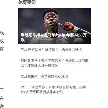
体育要闻
线
曝维尼修斯与皇马续约4年 年薪2400万
欧
或
店
TA：巴萨探索引进罗德里，合同剩12个月
韩国版李铁？警方突袭韩国足协总部，洪明甫
以犯罪嫌疑人身份被传唤
欧足联更改下赛季黄牌累积规则
WTT日本冠军赛：男单16强全部诞生，国乒
门
仅2人晋级即将挑战张本智和
在
详