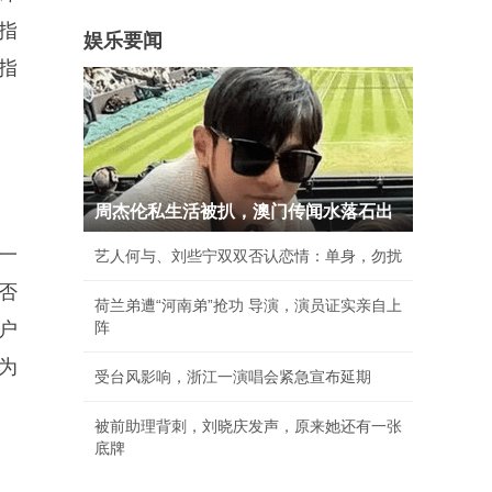
指
娱乐要闻
指
周杰伦私生活被扒，澳门传闻水落石出
一
艺人何与、刘些宁双双否认恋情：单身，勿扰
否
荷兰弟遭“河南弟”抢功 导演，演员证实亲自上
户
阵
为
受台风影响，浙江一演唱会紧急宣布延期
被前助理背刺，刘晓庆发声，原来她还有一张
底牌