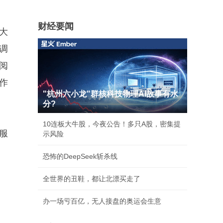
财经要闻
大
调
阅
作
"杭州六小龙"群核科技物理AI故事有水
分?
10连板大牛股，今夜公告！多只A股，密集提
服
示风险
恐怖的DeepSeek斩杀线
全世界的丑鞋，都让北漂买走了
办一场亏百亿，无人接盘的奥运会生意