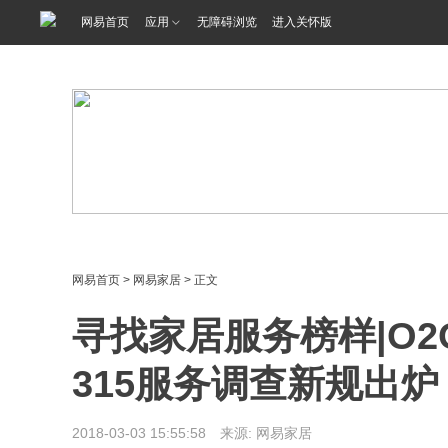
<%@ /0080/e/0080ep_includecss_1301.vm %>
网易首页
应用
无障碍浏览
进入关怀版
网易首页
>
网易家居
> 正文
寻找家居服务榜样|O2
315服务调查新规出炉
2018-03-03 15:55:58 来源: 网易家居