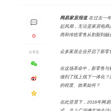
网易家居报道
在过去一
起风潮，无论是家居电商
0
商和传统零售从割裂
到
融
众多家居企业开启了新零
分享至
在这场革命中，新零售与
做到了线上线下一体化？
的程度
、
效果如何？
在此背景下，
2018年
式，北上广深佛实地走访