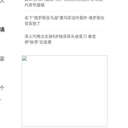
大
代表华盛顿
名下"俄罗斯亚马逊"遭乌军连环轰炸 俄罗斯女
首富怒了
，满
亲人均离去女孩8岁独居床头放菜刀 被老
师"收养"后逆袭
渠
个
、