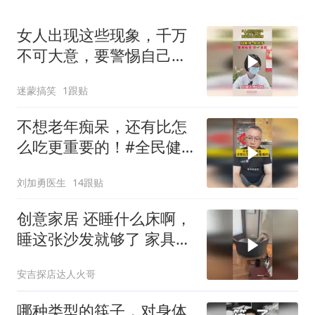
女人出现这些现象，千万
不可大意，要警惕自己的
健康
迷蒙搞笑
1跟贴
不想老年痴呆，还有比怎
么吃更重要的！#全民健
康素养提升
刘加勇医生
14跟贴
创意家居 还睡什么床啊，
睡这张沙发就够了 家具
沙发
安吉探店达人火哥
哪种类型的筷子，对身体