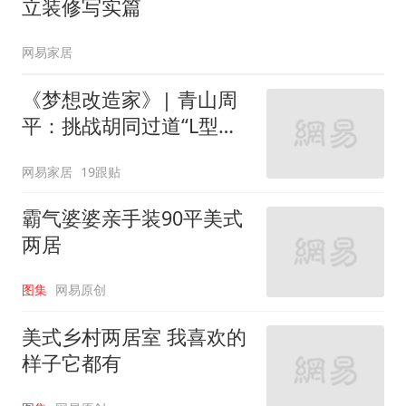
立装修写实篇
网易家居
《梦想改造家》| 青山周
平：挑战胡同过道“L型的
家”
网易家居
19跟贴
霸气婆婆亲手装90平美式
两居
图集
网易原创
美式乡村两居室 我喜欢的
样子它都有