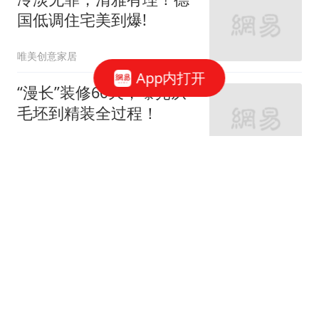
国低调住宅美到爆!
唯美创意家居
App内打开
“漫长”装修60天，曝光从
毛坯到精装全过程！
家庭装修设计
66跟贴
女神的婚房真让人羡慕！
地中海与田园风的亲密接
触
七九八零室内设计
老监理提醒：这9个地方
装修可以节省，你还在乱