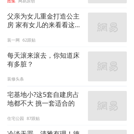
图集
网易原创
父亲为女儿重金打造公主
房 家有女儿的来看看这些
设计
装一网
62跟贴
每天滚来滚去，你知道床
有多脏？
装修头条
宅基地小?这5套自建房占
地都不大 挑一套适合的
住宅公园
87跟贴
冷淡无罪，清雅有理！德