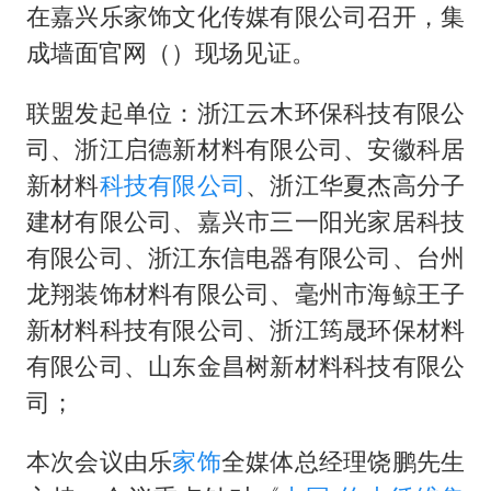
“中国蔬菜之乡”最高温达41.8℃
在嘉兴乐家饰文化传媒有限公司召开，集
老人离世案亲属质疑记录仪
成墙面官网（）现场见证。
老中医：立秋后养心是关键
联盟发起单位：浙江云木环保科技有限公
U17国足点球大战淘汰河床晋级决赛
司、浙江启德新材料有限公司、安徽科居
“新疆阿勒泰八月能滑雪”不实
新材料
科技有限公司
、浙江华夏杰高分子
79岁老人被城管撞倒后离世案一审开庭
建材有限公司、嘉兴市三一阳光家居科技
夯实基础开新局
有限公司、浙江东信电器有限公司、台州
龙翔装饰材料有限公司、毫州市海鲸王子
新材料科技有限公司、浙江筠晟环保材料
有限公司、山东金昌树新材料科技有限公
司；
本次会议由乐
家饰
全媒体总经理饶鹏先生