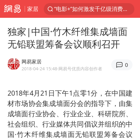
家居
“电影+”如何激发千亿级消费新活力？
美股创4月份以来最大单周涨幅
独家|中国·竹木纤维集成墙面
云南一地过火把节意外灼伤16人
无铅联盟筹备会议顺利召开
台风白海豚已进入24小时警戒线
“东北超”哈尔滨主场收官战小贴士
网易家居
0
泰国校园枪击事件已致8死30余伤
2018-04-24 15:48
·网易号优质内容创作者
女子被狗舔脚确诊三级暴露 医生回应
2018年4月21日下午1点零1分，在中国建
俄黑客称掌握北约直接参与袭俄证据
材市场协会集成墙面分会的指导下，由集
考生称遭第二名花钱劝退 当地再通报
成墙面行业协会、行业企业、科研院所、
福建省泉州市委书记张毅恭接受纪律审查和监察调查
社会组织、行业媒体共同倡议并组织的中
2名小孩玩手机低头幅度近乎折叠
国·竹木纤维集成墙面无铅联盟筹备会议