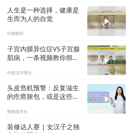
人生是一种选择，健康是
生而为人的自觉
叶檀财经
子宫内膜异位症VS子宫腺
肌病，一条视频教你彻底
分清
中医沈洋博士
头皮危机预警：反复滋生
的疙瘩脓包，或是这些疾
病的显性表达
熊猫医学社
装修达人赛 | 女汉子之独