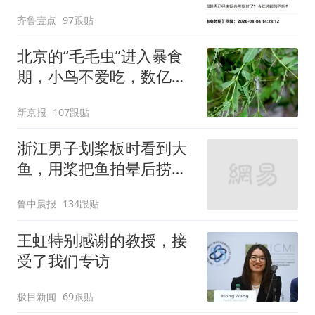
齐鲁壹点
97跟贴
北京的“毛毛虫”进入暴食
期，小鸟不爱吃，数亿头
小蜂迎战
新京报
107跟贴
浙江男子划桨板时看到大
鱼，用桨把鱼拍晕后捞
起；当事人：鱼重7斤6
鲁中晨报
134跟贴
两，做成红烧辣子鱼块，
味道很好
王虹特别感谢的教授，接
受了我们专访
极目新闻
69跟贴