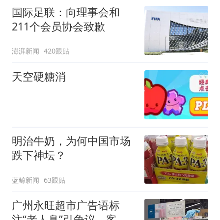
国际足联：向理事会和
211个会员协会致歉
澎湃新闻
420跟贴
天空硬糖消
明治牛奶，为何中国市场
跌下神坛？
蓝鲸新闻
63跟贴
广州永旺超市广告语标
注“老人臭”引争议，客服