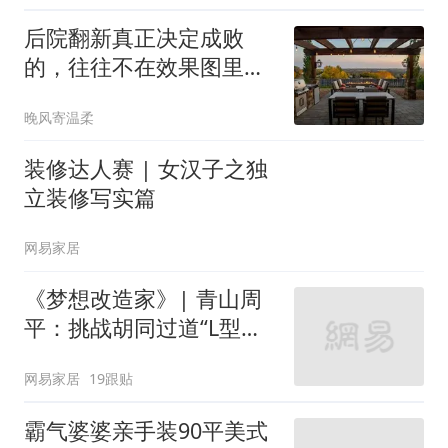
后院翻新真正决定成败
的，往往不在效果图里：
开工前先查这8件事
晚风寄温柔
装修达人赛 | 女汉子之独
立装修写实篇
网易家居
《梦想改造家》| 青山周
平：挑战胡同过道“L型的
家”
网易家居
19跟贴
霸气婆婆亲手装90平美式