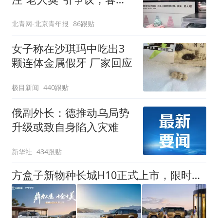
回应
北青网-北京青年报
86跟贴
女子称在沙琪玛中吃出3
颗连体金属假牙 厂家回应
极目新闻
440跟贴
俄副外长：德推动乌局势
升级或致自身陷入灾难
新华社
434跟贴
方盒子新物种长城H10正式上市，限时换新价20.18万元起