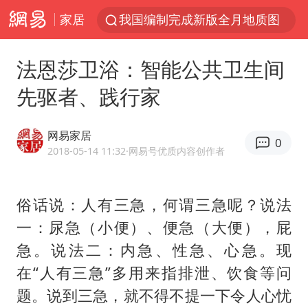
家居
我国编制完成新版全月地质图
台风白海豚登陆地点更新
法恩莎卫浴：智能公共卫生间
看守所辅警收受10万获刑1年
先驱者、践行家
台风白海豚进入48小时警戒线
吉林一“温度计大楼”读数爆表
网易家居
0
24小时不关空调 电费会更低吗
2018-05-14 11:32
·网易号优质内容创作者
宇树科技王兴兴身家有望超200亿元
俗话说：人有三急，何谓三急呢？说法
村民谈“梅姨”：叫的其实是“媒姨”
一：尿急（小便）、便急（大便），屁
中国养老床位“三连降”
急。说法二：内急、性急、心急。现
五粮液渠道价一箱上涨近百元
在“人有三急”多用来指排泄、饮食等问
法国下周开始禁止未经同意的电话营销
题。说到三急，就不得不提一下令人心忧