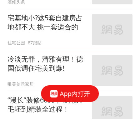
装修头条
宅基地小?这5套自建房占
地都不大 挑一套适合的
住宅公园
87跟贴
冷淡无罪，清雅有理！德
国低调住宅美到爆!
唯美创意家居
App内打开
“漫长”装修60天，曝光从
毛坯到精装全过程！
家庭装修设计
66跟贴