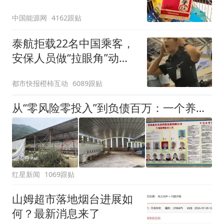
中国能源网
4162跟贴
泰航拒载22名中国乘客，
安保人员做“拉眼角”动
作，泰国机场最新回应：
都市快报橙柿互动
6089跟贴
拒绝登机决定由航司作
出；亲历者：曾承诺免费
从“零风险零投入”到负债百万：一个养牛项目崩盘后，谁该为农户的贷款买单丨红星调查
改签但没兑现
红星新闻
1069跟贴
山姆超市落地烟台进展如
何？最新消息来了