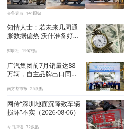
齐鲁壹点
141跟贴
知情人士：若未来几周通
胀数据偏热 沃什准备好加
息
财联社
195跟贴
广汽集团前7月销量达88
万辆，自主品牌出口同比
增130%
南方都市报
25跟贴
网传“深圳地面沉降致车辆
损坏”不实（2026·08·06）
今日辟谣
72跟贴