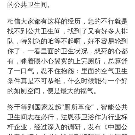
贵州轮胎子公司获美国退税8136万
的公共卫生间。
郑国霖回应去景区上班被保安拦下
相信大家都有这样的经历，急的不行就是
CIA被曝已秘密设立古巴工作组
找不到公共卫生间，找到了又有好多人排
曝韩足协曾为外籍裁判安排性招待
队，特别急的咱等不起啊，好不容易轮到
萧敬腾：不忍心让妻子承受生育的苦
你了，一看里面的卫生状况，想死的心都
奋进开新局 实干挑大梁
有，眯着眼小心翼翼的上完厕所，总算舒
了一口气，忍不住抱怨：里面的空气卫生
条件真是不可恭维，什么时候能有一个好
的如厕空间，便是最大的福气。
终于等到国家发起“厕所革命”，智能公共
卫生间志在必行，法恩莎卫浴作为行业标
杆企业，经过深入的调研，发布《中国公