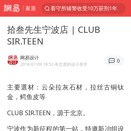
家居
看守所辅警收受10万获刑1年
宇树科技发行价格150.80元/股
拾叁先生宁波店 | CLUB
CIA被曝已秘密设立古巴工作组
SIR.TEEN
泰国一女公务员妆容引争议 本人回应
U17国足1分钟轰2球
网易设计
0
宇树科技王兴兴身家有望超200亿元
2018-07-09 18:52
·有态度的设计美学
中国养老床位“三连降”
主要選材：云朵拉灰石材，拉丝古铜钛
台风白海豚影响中国已成定局
金，鳄鱼皮等
外交部发言人就广岛核爆81周年等答记者问
贵州轮胎子公司获美国退税8136万
CLUB SIR.TEEN，源于北京。
吉林一“温度计大楼”读数爆表
宁波作为新征程的第一站，特邀新冶组设