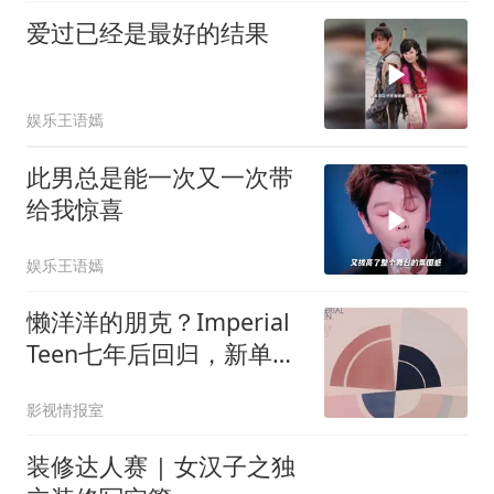
爱过已经是最好的结果
娱乐王语嫣
此男总是能一次又一次带
给我惊喜
娱乐王语嫣
懒洋洋的朋克？Imperial
Teen七年后回归，新单搬
用性手枪歌词
影视情报室
装修达人赛 | 女汉子之独