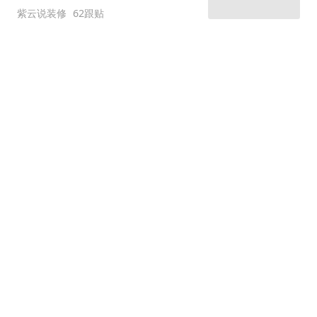
紫云说装修
62跟贴
岳父岳母的215平恬静舒
适养老宅
图集
网易原创
11跟贴
120平旧房巧改造 老婆说
不买新房也幸福
图集
网易原创
装修达人赛 | 防水加铺砖
毛坯房大变身
网易家居