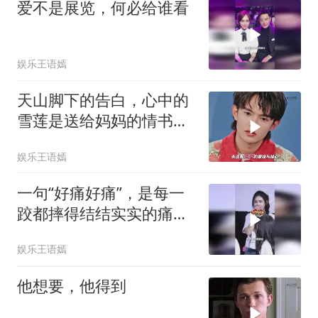
爱不是展览，何必给谁看
娱乐王语嫣
天山脚下的告白，心中的
雪莲是送给妈妈的情书，
索朗顿珠心中的雪莲rap
娱乐王语嫣
首秀
一句“好痛好痛”，是每一
跤都摔得结结实实的痛，
功夫女足路演再现好痛好
娱乐王语嫣
痛2.0
他想要，他得到