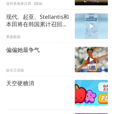
温州美食探店局
3跟贴
现代、起亚、Stellantis和
本田将在韩国累计召回超
51.2万辆汽车
界面新闻
偏偏她最争气
娱乐王语嫣
天空硬糖消