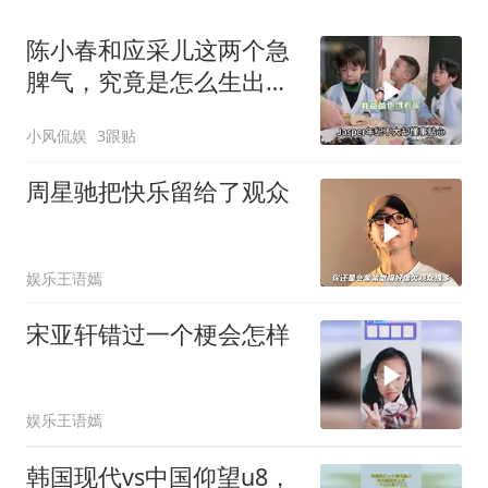
陈小春和应采儿这两个急
脾气，究竟是怎么生出
Jasper这么可爱的孩子的
小风侃娱
3跟贴
周星驰把快乐留给了观众
娱乐王语嫣
宋亚轩错过一个梗会怎样
娱乐王语嫣
韩国现代vs中国仰望u8，