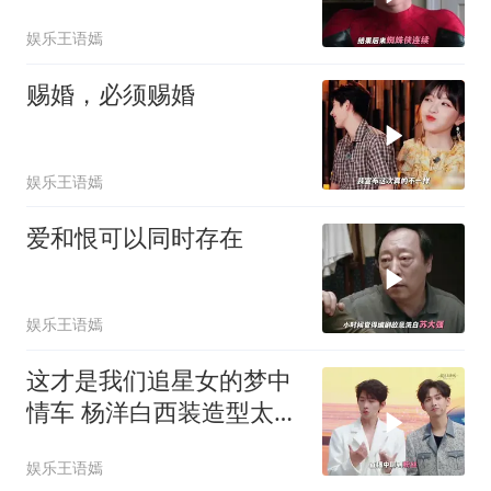
娱乐王语嫣
赐婚，必须赐婚
娱乐王语嫣
爱和恨可以同时存在
娱乐王语嫣
这才是我们追星女的梦中
情车 杨洋白西装造型太绝
了
娱乐王语嫣