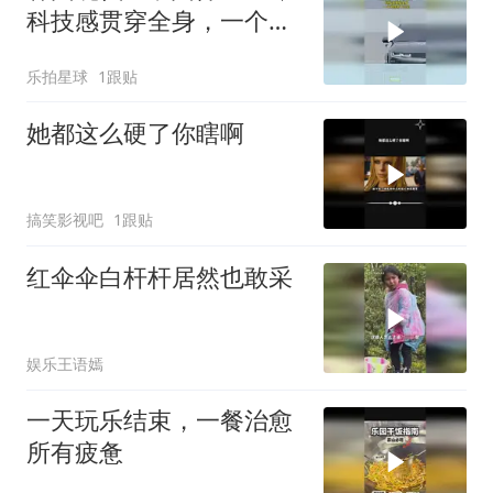
科技感贯穿全身，一个动
作高下立见！
乐拍星球
1跟贴
她都这么硬了你瞎啊
搞笑影视吧
1跟贴
红伞伞白杆杆居然也敢采
娱乐王语嫣
一天玩乐结束，一餐治愈
所有疲惫