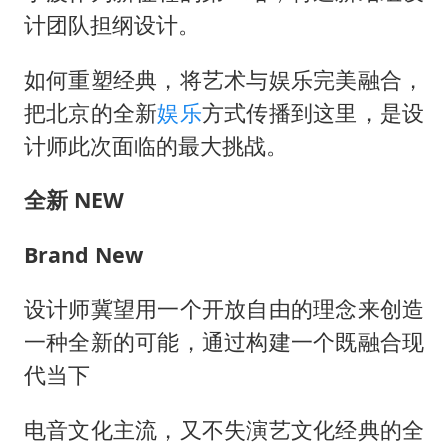
多地要求领导干部带头休假
计团队担纲设计。
80后女柜员逆袭成4200亿银行副行长
如何重塑经典，将艺术与娱乐完美融合，
女子利用漏洞0元薅走3000多件家电
把北京的全新
娱乐
方式传播到这里，是设
奋进开新局 实干挑大梁
计师此次面临的最大挑战。
全新
NEW
Brand New
设计师冀望用一个开放自由的理念来创造
一种全新的可能，通过构建一个既融合现
代当下
电音文化主流，又不失演艺文化经典的全