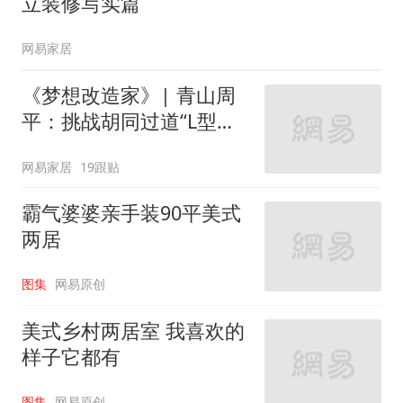
立装修写实篇
网易家居
《梦想改造家》| 青山周
平：挑战胡同过道“L型的
家”
网易家居
19跟贴
霸气婆婆亲手装90平美式
两居
图集
网易原创
美式乡村两居室 我喜欢的
样子它都有
图集
网易原创