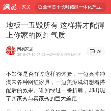
家居
台风白海豚已进入24小时警戒线
陈垣宇0-3张禹珍 国乒男单全军覆没
地板一丑毁所有 这样搭才配得
四川宜宾市高县4.9级地震致1人死亡
上你家的网红气质
中巨芯：上半年归母净利润1405.77万元
中国女篮70-67险胜尼日利亚女篮
网易家居
76
名创优品回应女子吐槽内裤质量差
2018-07-10 07:03
·网易号优质内容创作者
上海：台风白海豚或将带来龙卷风
不知你是否有过这样的体验，一边兴冲冲
出口禁令驱动有色板块大涨
淘来各种网红家具，一边美滋滋幻想着搭
秋天的第一杯奶茶到底有多火
配后的效果。谁知经过一番折腾，却出现
国防部：中国军队坚决反制任何闹海挑衅图谋
了买家秀与卖家秀的巨大差距：
东航：国内客票提前14天免费退改