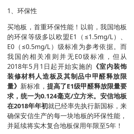
1、
环保性
买地板，首重环保性能！以前，我国地板
的环保等级多以欧盟
E1（≤1.5mg/L
）、
E0（≤0.5mg/L）
级标准为参考依据。而
我国的相关准则并无
E0级标准，但从
2018
年
5月1日起开始实施的
《室内装饰
装修材料
人造板及其制品中甲醛释放限
量》
新标
准
，
提高了
E1级
甲醛释放限量要
求，统一为
0.124毫克/立方米。
安信地板
在
2018年年初
就
已经率先执行新国标，来
确保安信生产的每一块地板的环保性能，
并延续将实木复合地板保用年限至
5年！