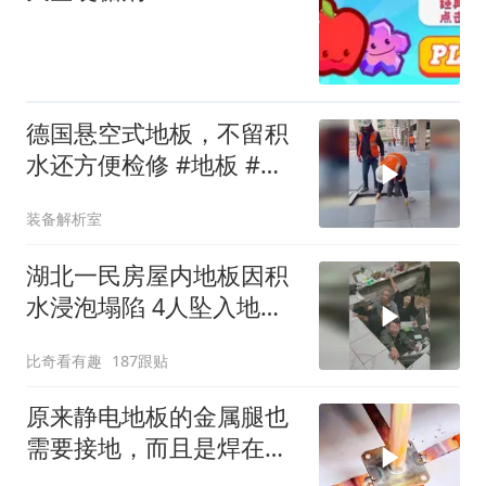
德国悬空式地板，不留积
水还方便检修 #地板 #建
筑设计 #科普
装备解析室
湖北一民房屋内地板因积
水浸泡塌陷 4人坠入地下
室积水中
比奇看有趣
187跟贴
原来静电地板的金属腿也
需要接地，而且是焊在地
排上面，太专业了