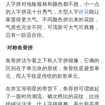
人字拼对地板规格和颜色都不挑，小一点
的人字拼花十分秀气，大型人字
拼花
能让
家显得更大气。不同颜色拼出来的花纹，
气质也完全不同，可清新可大气可典雅，
总有一款适合你。
·对称鱼骨拼
鱼骨拼法乍看之下和人字拼很像，它俩的
区别在于单元块的形状，鱼骨纹是菱形单
元，而人字纹是传统的矩形单元。
在井宝等明星的带货下，鱼骨拼可谓掀起
了一股时尚潮流。鳞次栉比的花纹，比传
统铺法活泼，比人字拼规整，美出新高度