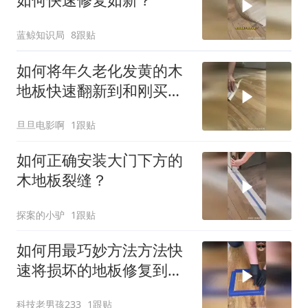
蓝鲸知识局
8跟贴
如何将年久老化发黄的木
地板快速翻新到和刚买的
一样？
旦旦电影啊
1跟贴
如何正确安装大门下方的
木地板裂缝？
探案的小驴
1跟贴
如何用最巧妙方法方法快
速将损坏的地板修复到完
美如新？
科技老男孩233
1跟贴