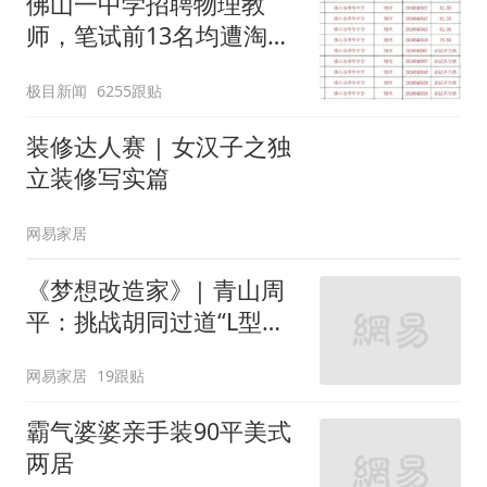
佛山一中学招聘物理教
师，笔试前13名均遭淘
汰？教育局：已叫停招
极目新闻
6255跟贴
聘，成立调查组全面核查
装修达人赛 | 女汉子之独
立装修写实篇
网易家居
《梦想改造家》| 青山周
平：挑战胡同过道“L型的
家”
网易家居
19跟贴
霸气婆婆亲手装90平美式
两居