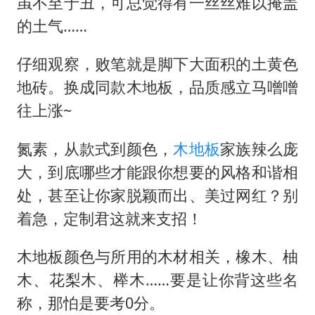
“今天得有40℃了吧 为啥还不预警”
虽不至于丑，可总觉得有一丝丝难以掩盖
的土气
……
胡彦斌韩磊 谁帮谁
胡彦斌获《歌手2026》歌王
仔细观察，败笔就是脚下大面积的土黄色
38岁演员求职万岁山NPC成功
地砖。换成同款木地板，品质感立马噌噌
夯实基础开新局
往上涨
~
氮素，从款式到颜色，
木地板
家族辣么庞
大，到底哪些才能跟你想要的风格和谐相
处，甚至让你家脱颖而出、美过网红？别
着急，定制君这就来支招！
木地板颜色与所用的木材相关，橡木、柚
木、花梨木、榉木
……要是让你背这些名
称，那怕是要考0分。