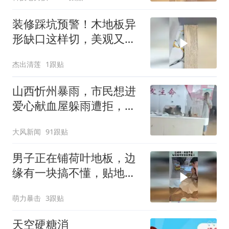
装修踩坑预警！木地板异
形缺口这样切，美观又省
料
杰出清莲
1跟贴
山西忻州暴雨，市民想进
爱心献血屋躲雨遭拒，工
作人员孩子却在屋内写作
大风新闻
91跟贴
业？血站回应：怕木地板
泡坏才关门，服务态度欠
男子正在铺荷叶地板，边
佳，将加强管理
缘有一块搞不懂，贴地板
考验智商费脑子！
萌力暴击
3跟贴
天空硬糖消