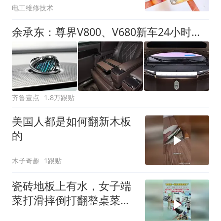
电工维修技术
余承东：尊界V800、V680新车24小时大定突破3500台
齐鲁壹点
1.8万跟贴
美国人都是如何翻新木板
的
木子奇趣
1跟贴
瓷砖地板上有水，女子端
菜打滑摔倒打翻整桌菜：
还好不是端一锅粥