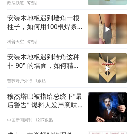
政法频道
9跟贴
安装木地板遇到墙角一根
柱子，如何用100根焊条
精准找出轮廓线？
科普天空
4跟贴
安装木地板遇到转角这种
非 90° 的墙面，如何精准
铺设切割木板？
苦荞哥户外行
1跟贴
穆杰塔巴被指给总统下"最
后警告" 爆料人发声意味
深长
中国新闻周刊
1207跟贴