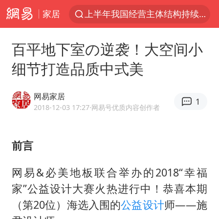
家居
上半年我国经营主体结构持续优化
俄称边境州遭乌大规模袭击已致13伤
百平地下室の逆袭！大空间小
杭州机场已取消航班388架次
细节打造品质中式美
于东来回应胖东来近25年老店年底关闭
浙江省委书记：该停下的坚决停下来
网易家居
1
中国籍豪华游艇富商之子在泰国被杀
2018-12-03 17:27
·网易号优质内容创作者
白海豚北上或致京津冀暴雨
前言
美将每月供乌爱国者拦截导弹
国足U17与阿森纳决赛取消 并列冠军
网易&必美地板联合举办的2018“幸福
10余省份将出现强风雨 局地特大暴雨
家”公益设计大赛火热进行中！恭喜本期
世界第1特鲁姆普斯诺克中国赛一轮游
（第20位）海选入围的
公益设计
师——施