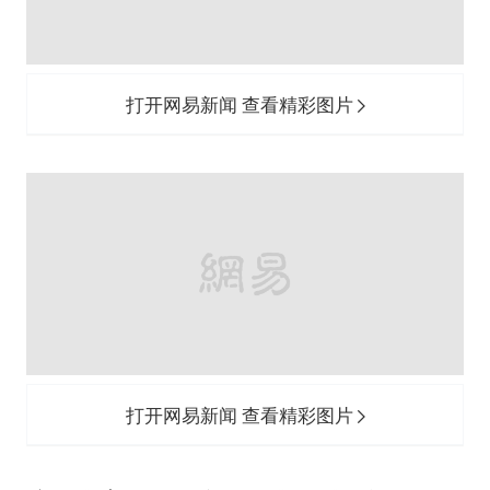
打开网易新闻 查看精彩图片
注：本案例装修参考图由设计师施君根据
改造方案及业主喜好从网络搜集而来，地
板产品参考自
必美地板