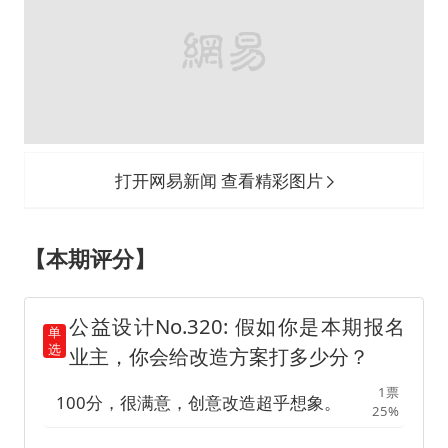
公益设计No.320: 假如你是本期报名
单
选
业主，你会给改造方案打多少分？
1票
100分，很满意，创意改造超乎想象。
25%
90分，满意，解决了户型问题也满足
1票
25%
了需求。
80分，基本满意，但我想到更好的改
1票
25%
造方法。
70分，一般般，户型还存在其他问
1票
25%
题。
4人已参与 已结束