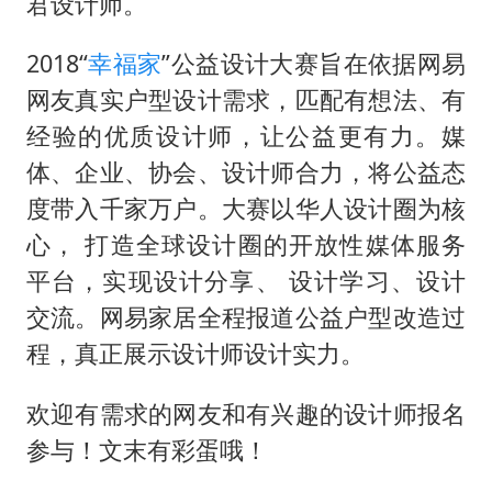
新疆一婚礼线上邀请引热议
君设计师。
《龙餐馆》 冲奖
2018“
幸福家
”公益设计大赛旨在依据网易
上门女婿出轨女邻居多年被判重婚罪
网友真实户型设计需求，匹配有想法、有
构建更高水平的全民健身公共服务体系
经验的优质设计师，让公益更有力。媒
韩军前线部队连曝丑闻
体、企业、协会、设计师合力，将公益态
度带入千家万户。大赛以华人设计圈为核
云南一男子胃中取出180颗铁钉
心， 打造全球设计圈的开放性媒体服务
奋力开创中国式现代化建设新局面
平台，实现设计分享、 设计学习、设计
交流。网易家居全程报道公益户型改造过
程，真正展示设计师设计实力。
欢迎有需求的网友和有兴趣的设计师报名
参与！文末有彩蛋哦！