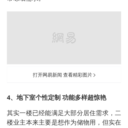
4、地下室个性定制 功能多样超惊艳
其实一楼已经能满足大部分居住需求，二
楼业主本来主要是想作为储物用，但实在
是有点浪费。设计师在经过了解后，决定
为业主打造一个多功能化的别致地下室！
业主有时候会邀请朋友过来品酒，所以设
计师在此安置了会客厅和藏酒窖，同时预
留一部分空间作两个儿子的玩耍区，最后
则预留一部分空间作为封闭式的储藏空
间。
在布局上，设计师考虑到业主的使用习