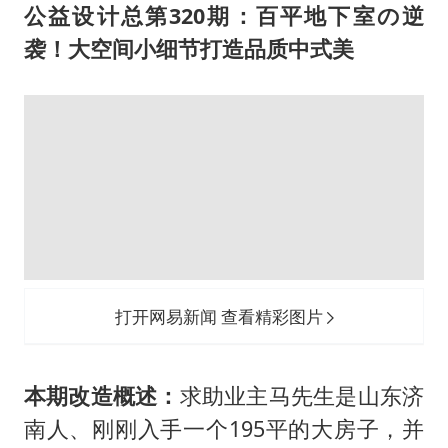
公益设计总第320期：百平地下室の逆
袭！大空间小细节打造品质中式美
本期改造概述：
求助业主马先生是山东济
南人、刚刚入手一个195平的大房子，并
且还带有一个111平的
地下室
。目前家庭
成员是三代同堂，夫妻、2位老人家和一
个9岁的男孩子和2岁的男宝宝。
面积虽大，但如何规划得当，保证每个人
的生活品质，也是一门学问。对于自家房
型，马先生的不满之处在于：客餐厅连接
的空间，往地下室的楼梯在哪个方位才能
既不影响客厅，又不影响餐厅的使用功