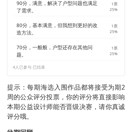
提示：每期海选入围作品都将接受为期2
周的公众评分投票，你的评分将直接影响
本期公益设计师能否晋级决赛，请你真诚
评分哦。
往期回顾
NO.319：安徽80平逆袭改造 两房改三房
这么隔断就对了
NO.318：长沙小哥嫌180㎡次卧狭小 改
后坐享带书房内卫大套间
NO.317：老破小也有春天 济南60平一居
室摇身变精致公寓