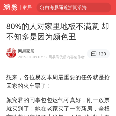
家居
白海豚逼近浙闽沿海
上海暴雨红色预警
80%的人对家里地板不满意 却
斯诺克中国公开赛刘宏宇击败霍金斯
不知多是因为颜色丑
2026年7月份居民消费价格同比上涨0.5%
伯克希尔净买入约200亿美元股票
网易家居
120
“伊斯兰版北约”出现
2019-01-09 07:32
·网易号优质内容创作者
武契奇会见泽连斯基有何意图
想来，各位易友本周最重要的任务就是抢
上海大部迎大暴雨
回家的火车票了！
台铃电动车仅骑一年就断电趴窝
白海豚5次眼壁置换
颜究君的同事包包运气可真好，刚一放票
浙江海域将现5到8米巨浪到狂浪
就买到了！她在老家买了一套新房，全权