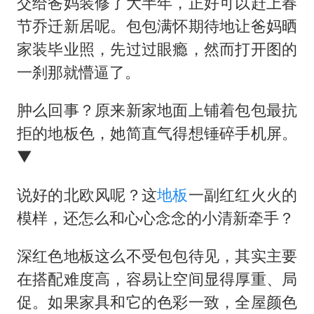
曝美下令调查弹药库存信息遭泄露事件
交给爸妈装修了大半年，正好可以赶上春
节乔迁新居呢。包包满怀期待地让爸妈晒
日本连续发生两次地震
家装毕业照，先过过眼瘾，然而打开图的
方桃子代言广告视频已下架
一刹那就懵逼了。
白海豚在海上打了个结
上交绝杀清华 姚明笑出表情包
肿么回事？原来新家地面上铺着包包最抗
拒的地板色，她简直气得想锤碎手机屏。
构建更高水平的全民健身公共服务体系
▼
说好的北欧风呢？这
地板
一副红红火火的
模样，还怎么和心心念念的小清新牵手？
深红色地板这么不受包包待见，其实主要
在搭配难度高，容易让空间显得厚重、局
促。如果家具和它的色彩一致，全屋颜色