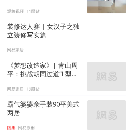
屋内写作业？工作人员：
观象视频
11跟贴
怕木地板泡坏才关门，服
务态度欠佳 将加强管理
装修达人赛 | 女汉子之独
立装修写实篇
网易家居
《梦想改造家》| 青山周
平：挑战胡同过道“L型的
家”
网易家居
19跟贴
霸气婆婆亲手装90平美式
两居
图集
网易原创