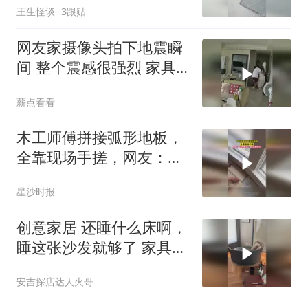
王生怪谈
3跟贴
网友家摄像头拍下地震瞬
间 整个震感很强烈 家具
都在跟着震动
薪点看看
木工师傅拼接弧形地板，
全靠现场手搓，网友：以
为是出厂前定制好的
星沙时报
创意家居 还睡什么床啊，
睡这张沙发就够了 家具
沙发
安吉探店达人火哥