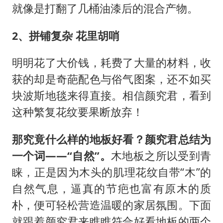
就像是打翻了几桶油漆后的混合产物。
2、拼铺复杂 花里胡哨
明明花了大价钱，耗费了大量的材料，收
获的却是奇葩配色与俗气图案，还不如买
块波斯地毯来得直接。相信颜究君，看到
这种繁复花纹要果断放弃！
那究竟什么样的地板好看？颜究君总结为
一个词——“自然”。
木地板之所以受到青
睐，正是因为木头的肌理花纹自带“木”的
自然气息，逼真的节疤也富有原木的质
朴，便可轻松营造温暖的家居氛围。下面
就跟着颜究君来瞧瞧符合好看地板的两个