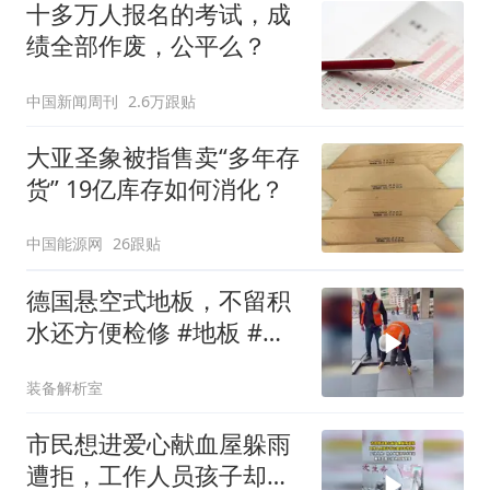
十多万人报名的考试，成
绩全部作废，公平么？
中国新闻周刊
2.6万跟贴
大亚圣象被指售卖“多年存
货” 19亿库存如何消化？
中国能源网
26跟贴
德国悬空式地板，不留积
水还方便检修 #地板 #建
筑设计 #科普
装备解析室
市民想进爱心献血屋躲雨
遭拒，工作人员孩子却在