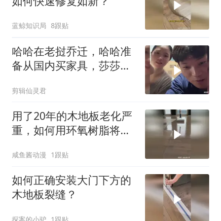
如何快速修复如新？
蓝鲸知识局
8跟贴
哈哈在老挝乔迁，哈哈准
备从国内买家具，莎莎想
带丈母娘一块去买
剪辑仙灵君
用了20年的木地板老化严
重，如何用环氧树脂将其
快速翻新？
咸鱼酱动漫
1跟贴
如何正确安装大门下方的
木地板裂缝？
探案的小驴
1跟贴