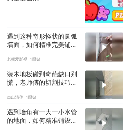
遇到这种奇形怪状的圆弧
墙面，如何精准完美铺设
木地板？
老熊爱影视
1跟贴
装木地板碰到奇葩缺口别
慌，老师傅的切割技巧太
绝了
杰出清莲
1跟贴
遇到墙角有一大一小水管
的地面，如何精准铺设木
地板？