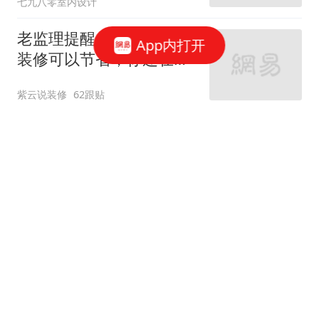
七九八零室内设计
老监理提醒：这9个地方
App内打开
装修可以节省，你还在乱
花钱吗？
紫云说装修
62跟贴
岳父岳母的215平恬静舒
适养老宅
图集
网易原创
11跟贴
120平旧房巧改造 老婆说
不买新房也幸福
图集
网易原创
装修达人赛 | 防水加铺砖