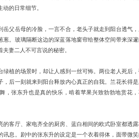
生动的日常细节。
到岳父岳母的冷脸，一言不合，老头子就走到阳台透气，
葱葱。玻璃隔断这边的深蓝落地窗帘给整体空间带来深邃
着夫妻二人不可言说的秘密。
台绿植的场景时，却让人感到一丝可怖。两位老人死后，
子，后一刻就来到阳台释放内心真正的自我。兰花长得是
舞，张东升也是真的快乐，啃着苹果兴致勃勃地赏花，
亮的客厅、家电齐全的厨房、蓝白相间的欧式卧室都透露
的讯息。剧中的张东升的设定是一个衣着得体，面带微笑