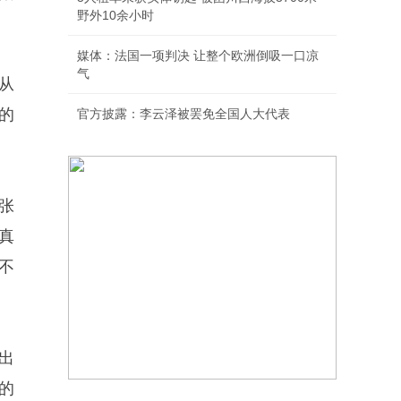
野外10余小时
媒体：法国一项判决 让整个欧洲倒吸一口凉
气
从
的
官方披露：李云泽被罢免全国人大代表
张
真
不
出
的