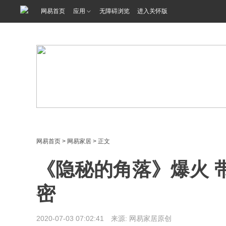
<%@ /0080/e/0080ep_includecss_1301.vm %>
网易首页
应用
无障碍浏览
进入关怀版
网易首页
>
网易家居
> 正文
《隐秘的角落》爆火 
密
2020-07-03 07:02:41 来源: 网易家居原创