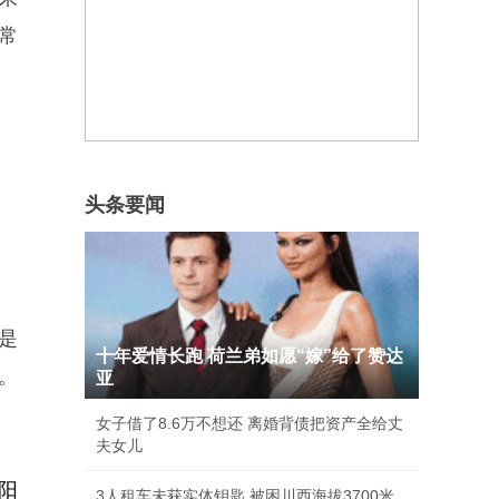
常
头条要闻
是
十年爱情长跑 荷兰弟如愿“嫁”给了赞达
。
亚
女子借了8.6万不想还 离婚背债把资产全给丈
夫女儿
阳
3人租车未获实体钥匙 被困川西海拔3700米