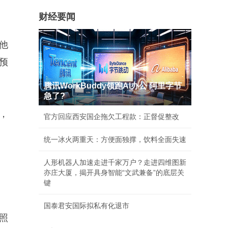
财经要闻
他
预
腾讯WorkBuddy领跑AI办公 阿里字节
急了?
，
官方回应西安国企拖欠工程款：正督促整改
统一冰火两重天：方便面独撑，饮料全面失速
人形机器人加速走进千家万户？走进四维图新
亦庄大厦，揭开具身智能“文武兼备”的底层关
键
国泰君安国际拟私有化退市
照