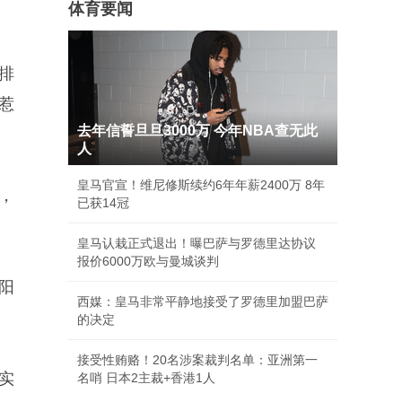
体育要闻
排
惹
去年信誓旦旦3000万 今年NBA查无此
人
皇马官宣！维尼修斯续约6年年薪2400万 8年
，
已获14冠
皇马认栽正式退出！曝巴萨与罗德里达协议
报价6000万欧与曼城谈判
阳
西媒：皇马非常平静地接受了罗德里加盟巴萨
的决定
接受性贿赂！20名涉案裁判名单：亚洲第一
实
名哨 日本2主裁+香港1人