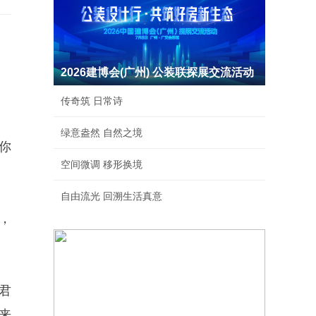
2026建博会(广州) 公装联探展交流活动
传奇筑 日常诗
绿意盎然 自然之境
你
空间微调 移形换境
自由流光 回溯生活真意
，
君
来