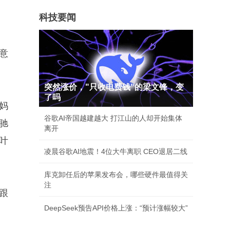
科技要闻
意
突然涨价，"只收电费钱"的梁文锋，变
了吗
妈
谷歌AI帝国越建越大 打江山的人却开始集体
驰
离开
叶
凌晨谷歌AI地震！4位大牛离职 CEO退居二线
库克卸任后的苹果发布会，哪些硬件最值得关
注
跟
DeepSeek预告API价格上涨：“预计涨幅较大”