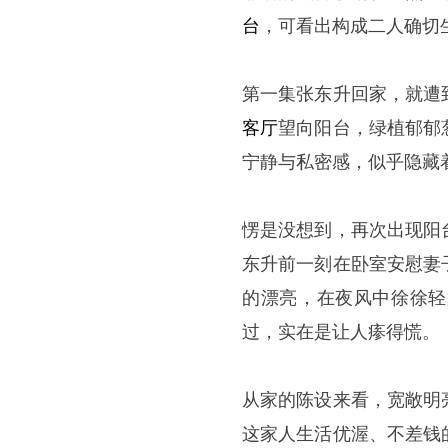
台
，可看出构成二人确切
第一集张东升回家，就遭
客厅
望向阳台，绿植郁郁
宁静与私密感，似乎隐藏
愣是没想到，再次出现阳
东升前一刻在卧室安慰妻
的漂亮，在夜风中徐徐轻
过，实在是让人瘆得慌。
从家的陈设来看，宽敞明
这家人生活优渥、不差钱