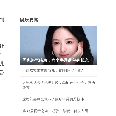
到
娱乐要闻
让
牛
周也热恋结束，六个字暴露单身状态
儿
小酒窝客串董璇新戏，直呼周也“小也”
昏
大冰承认恋情风波升级，牵扯另一女子，惊动
警方
这次刘嘉玲也救不了原形毕露的梁朝伟
第33届视帝之争，胡歌、陈晓、靳东入围