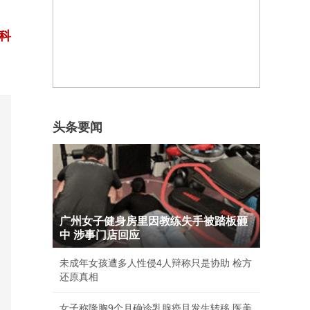
科
头条要闻
广州女子健身房里因教练失手被踏板砸
中 涉事门店回应
未成年女孩遭多人性侵4人辩称只是协助 检方
还原真相
女子称隆胸9个月确诊乳腺癌且发生转移 医美