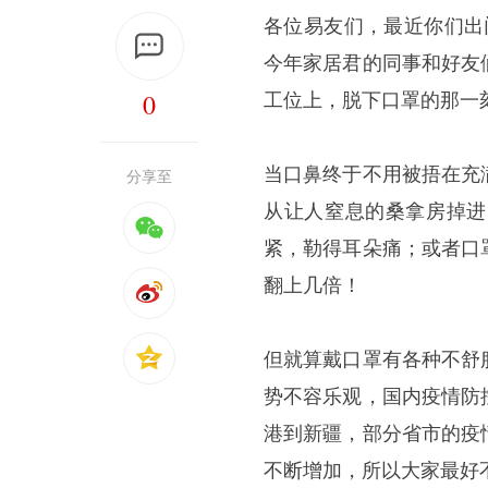
各位易友们，最近你们出
今年家居君的同事和好友
0
工位上，脱下口罩的那一
当口鼻终于不用被捂在充
分享至
从让人窒息的桑拿房掉进
紧，勒得耳朵痛；或者口
翻上几倍！
但就算戴口罩有各种不舒
势不容乐观，国内疫情防
港到新疆，部分省市的疫
不断增加，所以大家最好