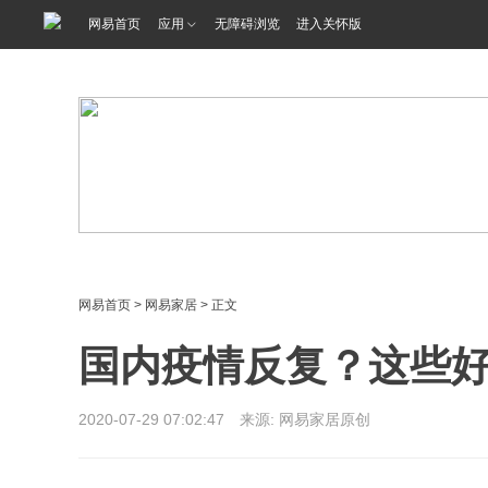
<%@ /0080/e/0080ep_includecss_1301.vm %>
网易首页
应用
无障碍浏览
进入关怀版
网易首页
>
网易家居
> 正文
国内疫情反复？这些
2020-07-29 07:02:47 来源: 网易家居原创