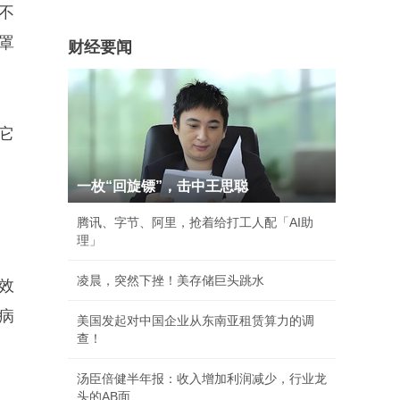
不
罩
财经要闻
它
一枚“回旋镖”，击中王思聪
腾讯、字节、阿里，抢着给打工人配「AI助
理」
凌晨，突然下挫！美存储巨头跳水
滤效
病
美国发起对中国企业从东南亚租赁算力的调
查！
汤臣倍健半年报：收入增加利润减少，行业龙
头的AB面