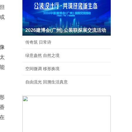
但
或
2026建博会(广州) 公装联探展交流活动
传奇筑 日常诗
像
绿意盎然 自然之境
太
能
空间微调 移形换境
自由流光 回溯生活真意
形
香
在