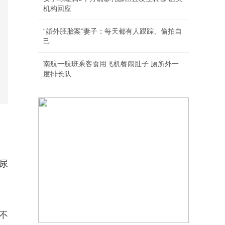
机构回应
“婚外胚胎案”妻子：每天都有人跟踪、偷拍自
己
南航一航班乘客食用飞机餐闹肚子 厕所外一
度排长队
尿
不