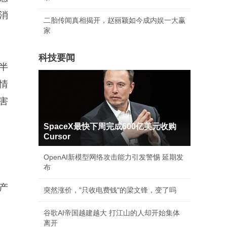
消
二胎传闻真相揭开，赵丽颖如今成内娱一大赢
家
科技要闻
半
情
害
SpaceX最快下周完成600亿美元收购
Cursor
OpenAI新模型网络攻击能力引发警惕 延期发
布
产
突然涨价，"只收电费钱"的梁文锋，变了吗
谷歌AI帝国越建越大 打江山的人却开始集体
离开