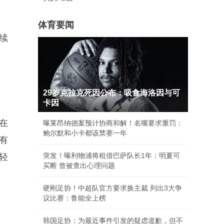
体育要闻
续
29岁克拉克死因公布：吸食海洛因与可
卡因
在
曝莱昂纳德案预计协商和解！名嘴要求重罚：
鲍尔默和小卡都该禁赛一年
有
突发！曝利物浦将租借巴萨队长1年：明夏可
巧轻
买断 曾被查出心理问题
硬刚足协！中超队官方要求换主裁 列出3大争
议比赛：鲁能全上榜
韩国足协：为最近事件引发的疑虑道歉，但不