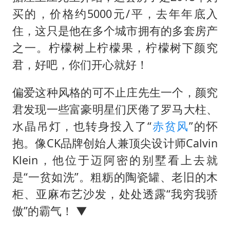
买的，价格约5000元/平，去年年底入
住，这只是他在多个城市拥有的多套房产
之一。柠檬树上柠檬果，柠檬树下颜究
君，好吧，你们开心就好！
偏爱这种风格的可不止庄先生一个，颜究
君发现一些富豪明星们厌倦了罗马大柱、
水晶吊灯，也转身投入了“
赤贫风
”的怀
抱。像CK品牌创始人兼顶尖设计师Calvin
Klein，他位于迈阿密的别墅看上去就
是“一贫如洗”。粗粝的陶瓷罐、老旧的木
柜、亚麻布艺沙发，处处透露“我穷我骄
傲”的霸气！ ▼