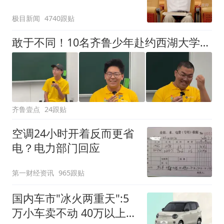
极目新闻
4740跟贴
敢于不同！10名齐鲁少年赴约西湖大学！他们是谁？为何而选？
齐鲁壹点
24跟贴
空调24小时开着反而更省
电？电力部门回应
第一财经资讯
965跟贴
国内车市"冰火两重天":5
万小车卖不动 40万以上的