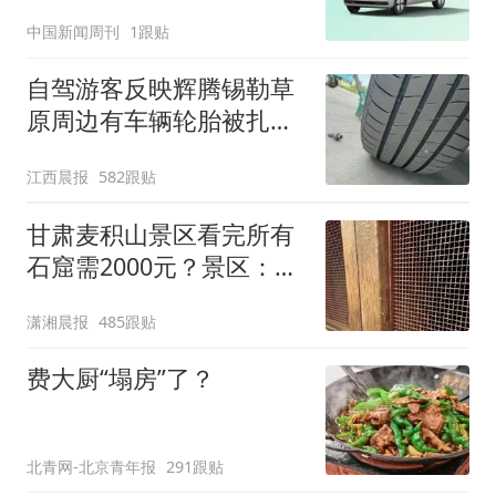
抢购
中国新闻周刊
1跟贴
自驾游客反映辉腾锡勒草
原周边有车辆轮胎被扎，
修理店铺换胎价格高达千
江西晨报
582跟贴
元，官方发布情况通报
甘肃麦积山景区看完所有
石窟需2000元？景区：部
分石窟受特别保护，游客
潇湘晨报
485跟贴
可按需买
费大厨“塌房”了？
北青网-北京青年报
291跟贴