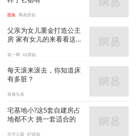
图集
网易原创
父亲为女儿重金打造公主
房 家有女儿的来看看这些
设计
装一网
62跟贴
每天滚来滚去，你知道床
有多脏？
装修头条
宅基地小?这5套自建房占
地都不大 挑一套适合的
住宅公园
87跟贴