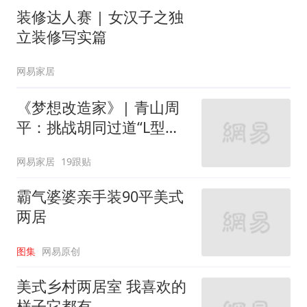
装修达人赛 | 女汉子之独
立装修写实篇
网易家居
《梦想改造家》| 青山周
平：挑战胡同过道“L型的
家”
网易家居
19跟贴
霸气婆婆亲手装90平美式
两居
图集
网易原创
美式乡村两居室 我喜欢的
样子它都有