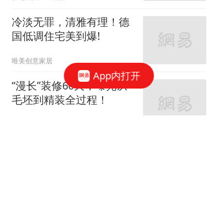
冷淡无罪，清雅有理！德
国低调住宅美到爆!
唯美创意家居
App内打开
“漫长”装修60天，曝光从
毛坯到精装全过程！
家庭装修设计
66跟贴
女神的婚房真让人羡慕！
地中海与田园风的亲密接
触
七九八零室内设计
老监理提醒：这9个地方