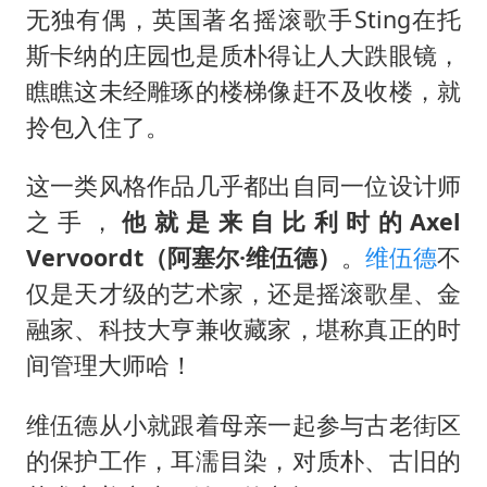
无独有偶，英国著名摇滚歌手Sting在托
斯卡纳的庄园也是质朴得让人大跌眼镜，
瞧瞧这未经雕琢的楼梯像赶不及收楼，就
拎包入住了。
这一类风格作品几乎都出自同一位设计师
之手，
他就是来自比利时的Axel
Vervoordt（阿塞尔·维伍德）
。
维伍德
不
仅是天才级的艺术家，还是摇滚歌星、金
融家、科技大亨兼收藏家，堪称真正的时
间管理大师哈！
维伍德从小就跟着母亲一起参与古老街区
的保护工作，耳濡目染，对质朴、古旧的