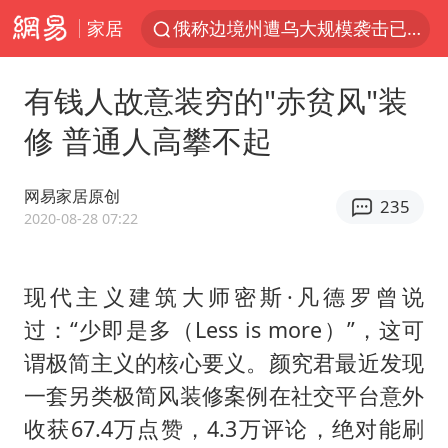
家居
杭州机场已取消航班388架次
于东来回应胖东来近25年老店年底关闭
有钱人故意装穷的"赤贫风"装
浙江省委书记：该停下的坚决停下来
修 普通人高攀不起
中国籍豪华游艇富商之子在泰国被杀
白海豚北上或致京津冀暴雨
网易家居原创
235
美将每月供乌爱国者拦截导弹
2020-08-28 07:22
国足U17与阿森纳决赛取消 并列冠军
现代主义建筑大师密斯·凡德罗曾说
10余省份将出现强风雨 局地特大暴雨
过：“少即是多（Less is more）”，这可
世界第1特鲁姆普斯诺克中国赛一轮游
谓极简主义的核心要义。颜究君最近发现
中国第1高楼阻尼器摆动明显
一套另类极简风装修案例在社交平台意外
新疆一婚礼线上邀请引热议
收获67.4万点赞，4.3万评论，绝对能刷