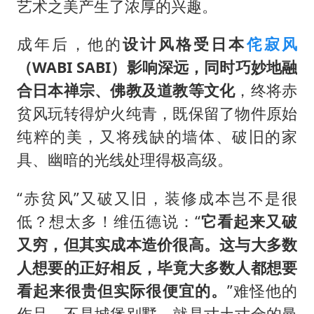
艺术之美产生了浓厚的兴趣。
成年后，他的
设计风格受日本
侘寂风
（WABI SABI）影响深远，同时巧妙地融
合日本禅宗、佛教及道教等文化
，终将赤
贫风玩转得炉火纯青，既保留了物件原始
纯粹的美，又将残缺的墙体、破旧的家
具、幽暗的光线处理得极高级。
“赤贫风”又破又旧，装修成本岂不是很
低？想太多！维伍德说：“
它看起来又破
又穷，但其实成本造价很高。这与大多数
人想要的正好相反，毕竟大多数人都想要
看起来很贵但实际很便宜的。
”难怪他的
作品，不是城堡别墅，就是寸土寸金的曼