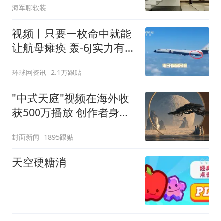
海军聊软装
视频丨只要一枚命中就能
让航母瘫痪 轰-6J实力有多
强？
环球网资讯
2.1万跟贴
"中式天庭"视频在海外收
获500万播放 创作者身份
披露
封面新闻
1895跟贴
天空硬糖消