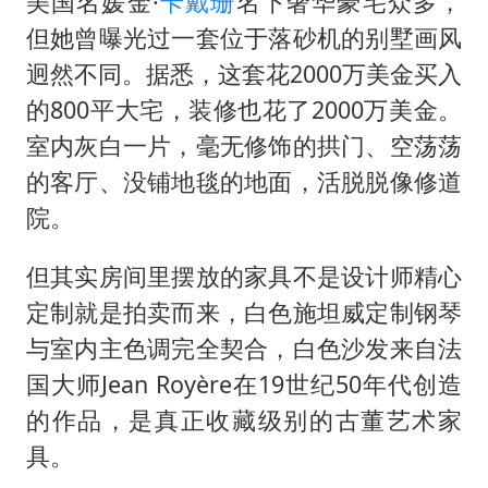
美国名媛金·
卡戴珊
名下奢华豪宅众多，
但她曾曝光过一套位于落砂机的别墅画风
迥然不同。据悉，这套花2000万美金买入
的800平大宅，装修也花了2000万美金。
室内灰白一片，毫无修饰的拱门、空荡荡
的客厅、没铺地毯的地面，活脱脱像修道
院。
但其实房间里摆放的家具不是设计师精心
定制就是拍卖而来，白色施坦威定制钢琴
与室内主色调完全契合，白色沙发来自法
国大师Jean Royère在19世纪50年代创造
的作品，是真正收藏级别的古董艺术家
具。