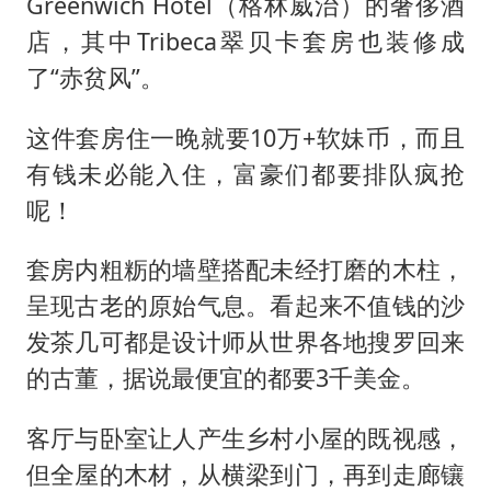
Greenwich Hotel（格林威治）的奢侈酒
店，其中Tribeca翠贝卡套房也装修成
了“赤贫风”。
这件套房住一晚就要10万+软妹币，而且
有钱未必能入住，富豪们都要排队疯抢
呢！
套房内粗粝的墙壁搭配未经打磨的木柱，
呈现古老的原始气息。看起来不值钱的沙
发茶几可都是设计师从世界各地搜罗回来
的古董，据说最便宜的都要3千美金。
客厅与卧室让人产生乡村小屋的既视感，
但全屋的木材，从横梁到门，再到走廊镶