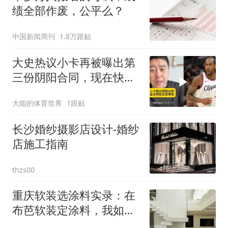
绩全部作废，公平么？
中国新闻周刊
1.8万跟贴
大史热议小卡再被曝出第
三份阴阳合同，现在快船
猛龙可难受了
大能的体育世界
1跟贴
长沙婚纱摄影店设计-婚纱
店施工指南
thzs00
重庆软装选涂料实录：在
布芭软装定涂料，我如何
避开了工艺与材质的坑？