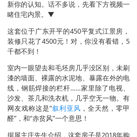
《龙餐馆》 冲奖
新你的认知。话不多说，先看下方视频一
上门女婿出轨女邻居多年被判重婚罪
睹住宅内景。▼
构建更高水平的全民健身公共服务体系
这套位于广东开平的450平复式江景房，
韩军前线部队连曝丑闻
装修只花了4500元！对，你没有看错，5
奋力开创中国式现代化建设新局面
千都不到！
室内一眼望去和毛坯房几乎没区别，未刷
漆的墙面、裸露的水泥地、暴露在外的电
线，钢筋焊接的栏杆……家里除了电视、
沙发、茶几和洗衣机，几乎空无一物。有
网友戏称这是“
叙利亚风
，全天然，零甲
醛”，和“赤贫风”一个意思！
据屋主庄先生介绍，这套房子是2018年购