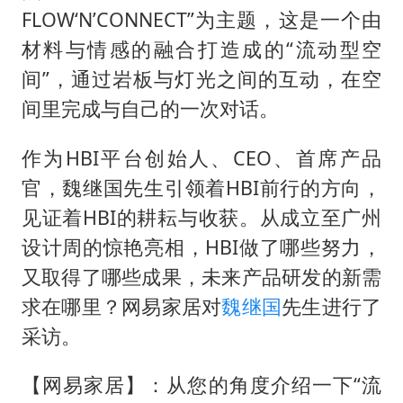
泰国初中生饮弹自尽前开了26枪
FLOW‘N’CONNECT”为主题，这是一个由
“准2万亿”之城点名支持三所大学
材料与情感的融合打造成的“流动型空
万岁山接盘烂尾恒大文旅城
间”，通过岩板与灯光之间的互动，在空
张本智和：零封向鹏不意外
间里完成与自己的一次对话。
习近平心系体育强国建设
作为HBI平台创始人、CEO、首席产品
官，魏继国先生引领着HBI前行的方向，
见证着HBI的耕耘与收获。从成立至广州
设计周的惊艳亮相，HBI做了哪些努力，
又取得了哪些成果，未来产品研发的新需
求在哪里？网易家居对
魏继国
先生进行了
采访。
【网易家居】：从您的角度介绍一下“流