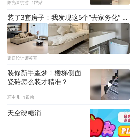
陈光喜徒游
1跟贴
装了3套房子：我发现这5个“去家务化” 设计，建议照搬，真实用
家居设计师苏哥
装修新手噩梦！楼梯侧面
瓷砖怎么装才精准？
环主儿
1跟贴
天空硬糖消