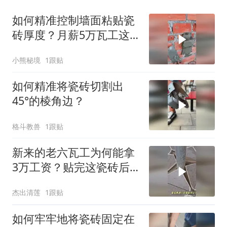
如何精准控制墙面粘贴瓷
砖厚度？月薪5万瓦工这
方法值得全国推广
小熊秘境
1跟贴
如何精准将瓷砖切割出
45°的棱角边？
格斗教兽
1跟贴
新来的老六瓦工为何能拿
3万工资？贴完这瓷砖后
老师傅们都佩服他！
杰出清莲
1跟贴
如何牢牢地将瓷砖固定在