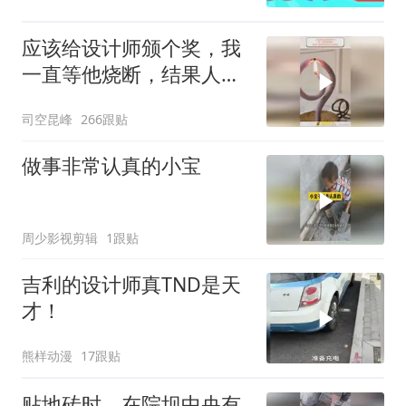
应该给设计师颁个奖，我
一直等他烧断，结果人家
华丽丽的三头燃烧
司空昆峰
266跟贴
做事非常认真的小宝
周少影视剪辑
1跟贴
吉利的设计师真TND是天
才！
熊样动漫
17跟贴
贴地砖时，在院坝中央有