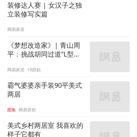
装修达人赛 | 女汉子之独
立装修写实篇
网易家居
《梦想改造家》| 青山周
平：挑战胡同过道“L型的
家”
网易家居
19跟贴
霸气婆婆亲手装90平美式
两居
图集
网易原创
美式乡村两居室 我喜欢的
样子它都有