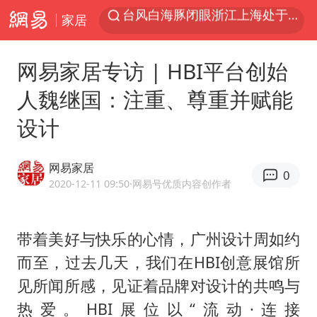
家居
香港宏福苑火灾或由烟头引起
网约车司机充电时猝死保险拒赔
网易家居专访 | HBI平台创始
中国父女泰国骑摩托车坠崖1死1伤
人魏继国：注重、尊重并赋能
周末打虎 宋致远被查
设计
白海豚将正面袭击贯穿浙江
浙江台州《告全体市民书》
网易家居
0
多个明星演唱会取消
2020-12-11 09:50
·网易号优质内容创作者
四川宜宾市珙县发生3.4级地震
上半年国内居民出游人次34.63亿
带着美好与快乐的心情，广州设计周如约
而至，过去几天，我们在HBI创意展馆所
刘浩存百花奖开幕式红裙起舞
见所闻所感，见证着品牌对设计的共鸣与
店主称换“青海拉面”招牌后生意更好
热爱。HBI展位以“流动·连接