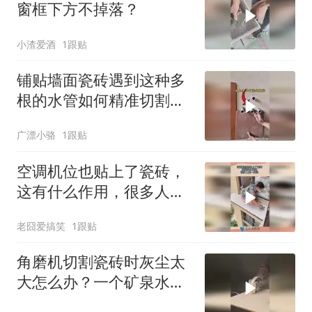
窗框下方不掉落？
小渣爱酒
1跟贴
铺贴墙面瓷砖遇到这种多
根的水管如何精准切割开
孔？
广漂小骆
1跟贴
空调机位也贴上了瓷砖，
这有什么作用，很多人第
一次见！
老囧爱搞笑
1跟贴
角磨机切割瓷砖时灰尘太
大怎么办？一个矿泉水瓶
轻松解决！