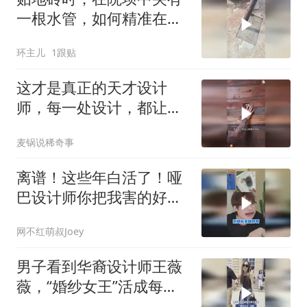
一根水管，如何精准在瓷
砖上开孔？
环主儿
1跟贴
这才是真正的天才设计
师，每一处设计，都让人
佩服
麦锅说稀奇事
离谱！这些年白活了！哑
巴设计师你把我害的好
苦！
网不红萌叔Joey
男子看到华裔设计师王薇
薇，“婚纱女王”活成每个
女孩都希望的样子，男