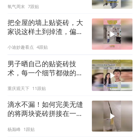
氧气周末
7跟贴
子：谁能想到她已经77岁
了啊
把全屋的墙上贴瓷砖，大
家说这样土到掉渣，偏偏
自己不信邪！
小迪妙趣看点
4跟贴
男子晒自己的贴瓷砖技
术，每一个细节都做的很
完美
重庆观天下
11跟贴
滴水不漏！如何完美无缝
的将两块瓷砖拼接在一
起？
杨巅峰
1跟贴