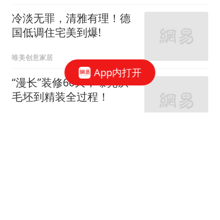
冷淡无罪，清雅有理！德
国低调住宅美到爆!
唯美创意家居
App内打开
“漫长”装修60天，曝光从
毛坯到精装全过程！
家庭装修设计
66跟贴
女神的婚房真让人羡慕！
地中海与田园风的亲密接
触
七九八零室内设计
老监理提醒：这9个地方