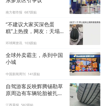
东多景区引争议
南方都市报
687跟贴
“不建议大家买深色蛋
糕”上热搜，网友：天塌
了！
环球网资讯
103跟贴
全球外卖霸主，杀到中国
小城
中国新闻周刊
141跟贴
自驾游客反映辉腾锡勒草
原周边有车辆轮胎被扎，
修理店铺换胎价格高达千
江西晨报
582跟贴