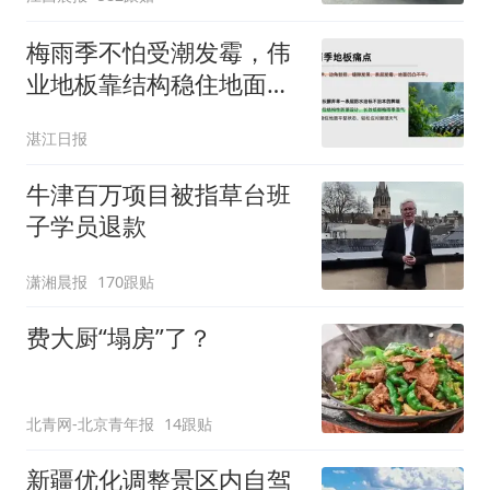
元，官方发布情况通报
梅雨季不怕受潮发霉，伟
业地板靠结构稳住地面平
整度
湛江日报
牛津百万项目被指草台班
子学员退款
潇湘晨报
170跟贴
费大厨“塌房”了？
北青网-北京青年报
14跟贴
新疆优化调整景区内自驾