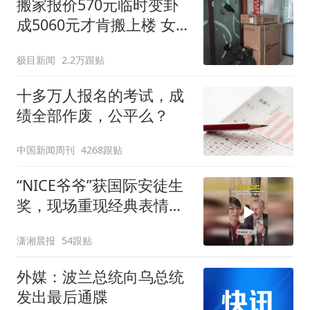
搬家报价570元临时变卦
成5060元才肯搬上楼 女子
傻眼
极目新闻
2.2万跟贴
十多万人报名的考试，成
绩全部作废，公平么？
中国新闻周刊
4268跟贴
“NICE爷爷”获国际安徒生
奖，现场重现经典表情
包，向中国粉丝问好
潇湘晨报
54跟贴
外媒：波兰总统向乌总统
发出最后通牒