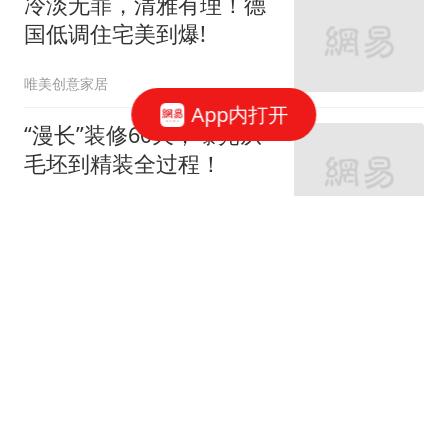
冷淡无罪，清雅有理！德
国低调住宅美到爆!
唯美创意家居
App内打开
“漫长”装修60天，曝光从
毛坯到精装全过程！
家庭装修设计
66跟贴
女神的婚房真让人羡慕！
地中海与田园风的亲密接
触
七九八零室内设计
老监理提醒：这9个地方
装修可以节省，你还在乱