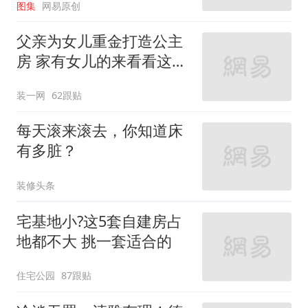
图集
网易原创
父亲为女儿重金打造公主
房 家有女儿的来看看这些
设计
装一网
62跟贴
每天滚来滚去，你知道床
有多脏？
装修头条
宅基地小?这5套自建房占
地都不大 挑一套适合的
住宅公园
87跟贴