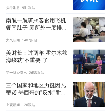
参考消息
951跟贴
南航一航班乘客食用飞机
餐闹肚子 厕所外一度排长
队
大风新闻
1402跟贴
美财长：过两年 霍尔木兹
海峡就“不重要”了
第一财经资讯
2633跟贴
三个国家和地区力挺因凡
蒂诺 墨西哥的"反水"耐人
寻味
上观新闻
126跟贴