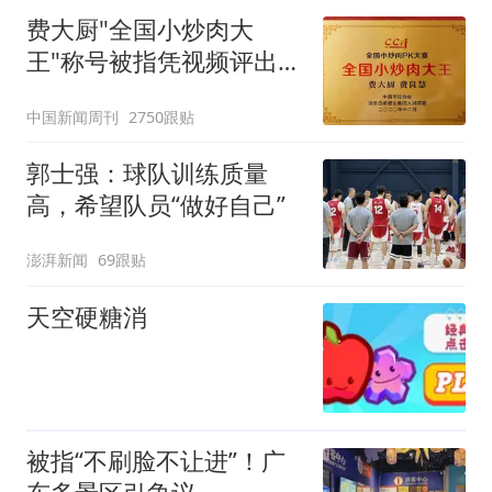
费大厨"全国小炒肉大
王"称号被指凭视频评出
官方回应
中国新闻周刊
2750跟贴
郭士强：球队训练质量
高，希望队员“做好自己”
澎湃新闻
69跟贴
天空硬糖消
被指“不刷脸不让进”！广