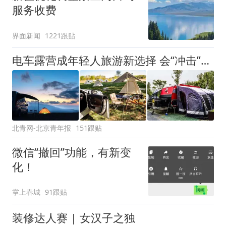
服务收费
界面新闻
1221跟贴
电车露营成年轻人旅游新选择 会“冲击”传统住宿业吗？
北青网-北京青年报
151跟贴
微信“撤回”功能，有新变
化！
掌上春城
91跟贴
装修达人赛 | 女汉子之独