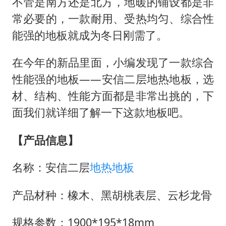
泰国初中生饮弹自尽前开了26枪
不管是南方还是北方，地暖的铺设都是非
常必要的，一款耐用、受热均匀、综合性
36岁男演员成景区NPC后人气爆棚
能强的地板就成为冬日刚需了。
全民健身事业高质量发展
台当局重金为“台独”织“皇帝新衣”
在今年的新品里面，小编发现了一款综合
几元成本的AI广告导致千万市值蒸发
性能强的地板——安信二层地热地板，选
材、结构、性能方面都是非常出挑的，下
乐享全民健身 共筑健康中国
面我们就详细了解一下这款地板吧。
【产品信息】
名称：安信二层
地热地板
产品材种：橡木、黑胡桃表层、云杉龙骨
规格参数：1900*195*18mm