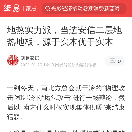
家居
郑丽文：台湾从来没有“独立”过
新疆优化调整景区内自驾服务费
地热实力派，当选安信二层地
茅台部分直营店飞天茅台提价
热地板，源于实木优于实木
白海豚将正面袭击贯穿浙江
情侣平潭拍日出坠崖1死1伤
网易家居
0
酒店回应车内过夜被收150元
2021-01-29 16:43
·网易号优质内容创作者
黄金牛市回来了吗
一到冬天，南北方总会就干冷的“物理攻
酒店花洒现排泄物住客索赔遭拒
击”和湿冷的“魔法攻击”进行一场辩论，然
杭州全市有序停课
后以“南方什么时候实现集体供暖”来结束
夏日经济乘“热”而上 消费市场向“新”而行
话题。
上四休三，但降薪1000元，你接受吗？