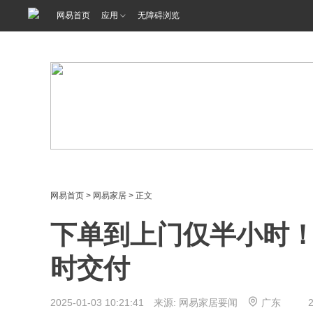
<%@ /0080/e/0080ep_includecss_1301.vm %>
网易首页
应用
无障碍浏览
网易首页
>
网易家居
> 正文
下单到上门仅半小时！
时交付
2025-01-03 10:21:41 来源: 网易家居要闻
广东