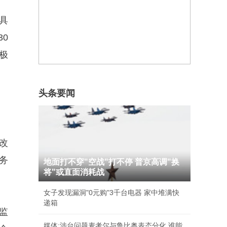
具
0
极
头条要闻
改
务
地面打不穿"空战"打不停 普京高调"换
将"或直面消耗战
女子发现漏洞"0元购"3千台电器 家中堆满快
递箱
监
媒体:涉台问题麦考尔与鲁比奥表态分化 谁能