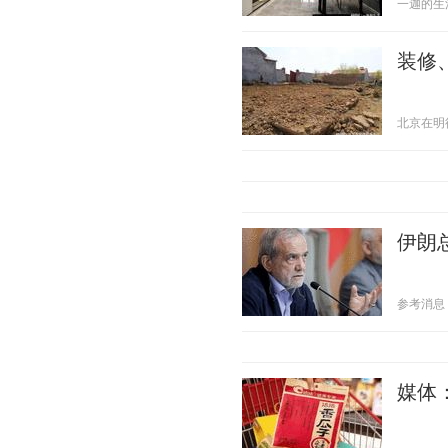
一迦的生活 2
装修
北京在明律师
伊朗
参考消息 20
媒体