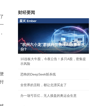
财经要闻
了
一
，
"杭州六小龙"群核科技物理AI故事有水
分?
10连板大牛股，今夜公告！多只A股，密集提
示风险
便
恐怖的DeepSeek斩杀线
付
全世界的丑鞋，都让北漂买走了
办一场亏百亿，无人接盘的奥运会生意