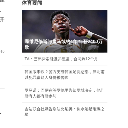
赋
体育要闻
、
开
曝维尼修斯与皇马续约4年 年薪2400万
欧
10
TA：巴萨探索引进罗德里，合同剩12个月
韩国版李铁？警方突袭韩国足协总部，洪明甫
以犯罪嫌疑人身份被传唤
罗马诺：巴萨在等罗德里告知曼城决定，他们
所有人都有所参与
吉达联合社媒告别法比尼奥：你永远是璀璨之
入
星