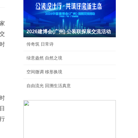
家
2026建博会(广州) 公装联探展交流活动
交
时
传奇筑 日常诗
绿意盎然 自然之境
空间微调 移形换境
自由流光 回溯生活真意
用时
日
行