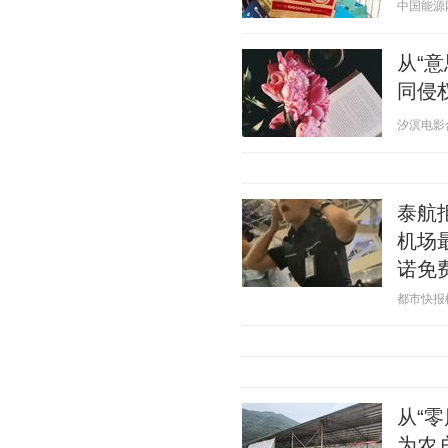
中国能源网 2
从“
同侵
汐溟电影合同
泰航
机场
诺免
都市快报橙柿
从“
为农