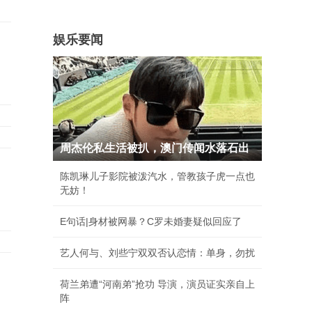
娱乐要闻
周杰伦私生活被扒，澳门传闻水落石出
陈凯琳儿子影院被泼汽水，管教孩子虎一点也
无妨！
E句话|身材被网暴？C罗未婚妻疑似回应了
艺人何与、刘些宁双双否认恋情：单身，勿扰
荷兰弟遭“河南弟”抢功 导演，演员证实亲自上
阵