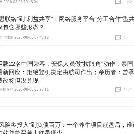
026-08-06 10:48:04
3852
跟贴
3852
意思联络”到“利益共享”：网络服务平台“分工合作”型
权包含哪些形态？
律师 2026-08-06 07:45:12
0
跟贴
0
拒载22名中国乘客，安保人员做“拉眼角”动作，泰国
最新回应：拒绝登机决定由航司作出；亲历者：曾
费改签但没兑现
互动 2026-08-06 08:23:11
5441
跟贴
5441
零风险零投入”到负债百万：一个养牛项目崩盘后，谁
户的贷款买单丨红星调查