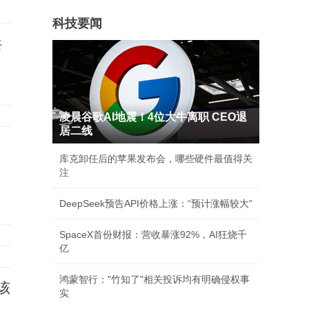
科技要闻
共
凌晨谷歌AI地震！4位大牛离职 CEO退
居二线
库克卸任后的苹果发布会，哪些硬件最值得关
承
注
DeepSeek预告API价格上涨：“预计涨幅较大”
SpaceX首份财报：营收暴涨92%，AI狂烧千
亿
鸿蒙智行："竹知了"相关投诉均有明确侵权事
该
实