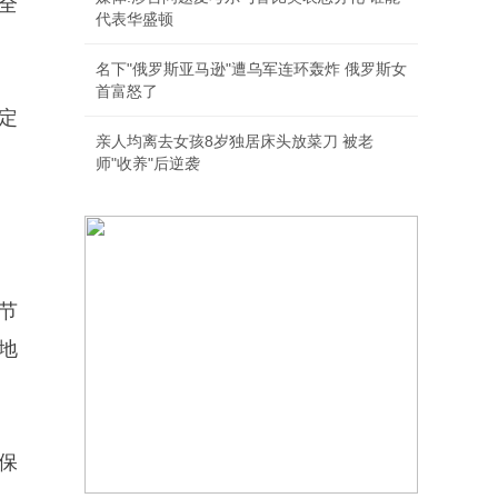
全
代表华盛顿
名下"俄罗斯亚马逊"遭乌军连环轰炸 俄罗斯女
首富怒了
定
亲人均离去女孩8岁独居床头放菜刀 被老
师"收养"后逆袭
节
地
保