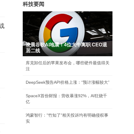
科技要闻
战
凌晨谷歌AI地震！4位大牛离职 CEO退
居二线
库克卸任后的苹果发布会，哪些硬件最值得关
注
DeepSeek预告API价格上涨：“预计涨幅较大”
SpaceX首份财报：营收暴涨92%，AI狂烧千
事
亿
鸿蒙智行："竹知了"相关投诉均有明确侵权事
实
析