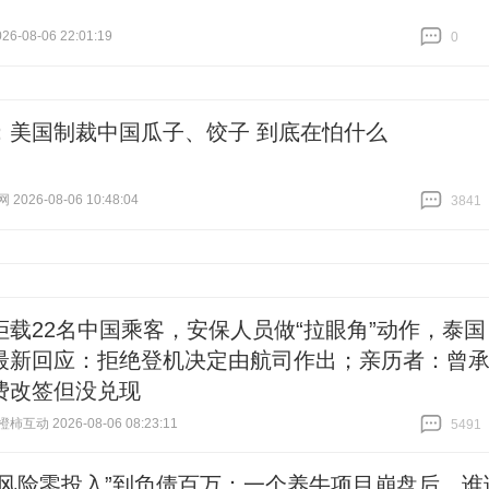
6-08-06 22:01:19
0
跟贴
0
：美国制裁中国瓜子、饺子 到底在怕什么
026-08-06 10:48:04
3841
跟贴
3841
拒载22名中国乘客，安保人员做“拉眼角”动作，泰国
最新回应：拒绝登机决定由航司作出；亲历者：曾
费改签但没兑现
互动 2026-08-06 08:23:11
5491
跟贴
5491
零风险零投入”到负债百万：一个养牛项目崩盘后，谁