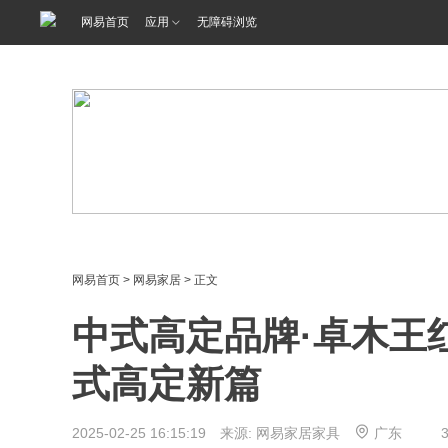
<%@ /0080/e/0080ep_includecss_1301.vm %>
网易首页
应用
无障碍浏览
网易首页
>
网易家居
> 正文
中式高定品牌·卓木王
式高定新篇
2025-02-25 16:15:19 来源: 网易家居家具
广东