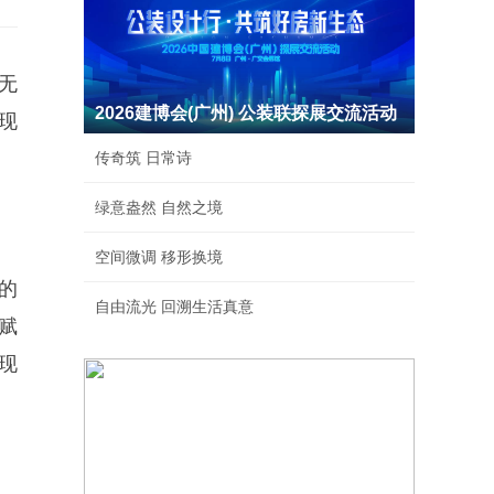
无
2026建博会(广州) 公装联探展交流活动
现
。
传奇筑 日常诗
绿意盎然 自然之境
空间微调 移形换境
的
自由流光 回溯生活真意
赋
现