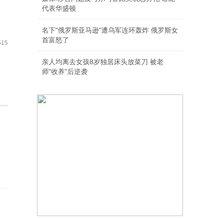
代表华盛顿
名下"俄罗斯亚马逊"遭乌军连环轰炸 俄罗斯女
首富怒了
15
亲人均离去女孩8岁独居床头放菜刀 被老
师"收养"后逆袭