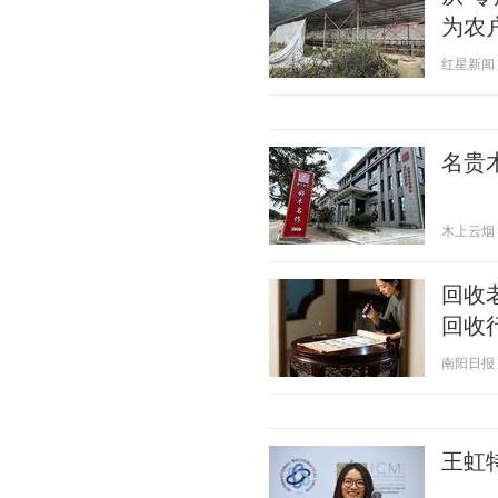
为农
红星新闻 20
名贵
木上云烟 20
回收
回收
南阳日报 20
王虹