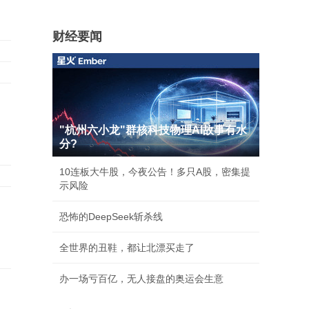
财经要闻
"杭州六小龙"群核科技物理AI故事有水
分?
10连板大牛股，今夜公告！多只A股，密集提
示风险
恐怖的DeepSeek斩杀线
全世界的丑鞋，都让北漂买走了
办一场亏百亿，无人接盘的奥运会生意