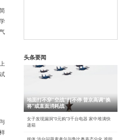
简
学
气
头条要闻
上
试
地面打不穿"空战"打不停 普京高调"换
将"或直面消耗战
女子发现漏洞"0元购"3千台电器 家中堆满快
与
递箱
样
媒体:涉台问题麦考尔与鲁比奥表态分化 谁能