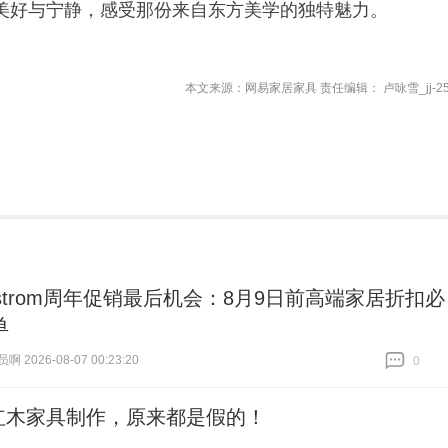
美好与宁静，感受那份来自东方美学的独特魅力。
本文来源：网易家居家具 责任编辑： 卢咏雪_jj-25
dstrom周年促销最后机会：8月9日前高端家居折扣必
单
 2026-08-07 00:23:20
0
跟贴
0
红木家具制作，原来都是假的！