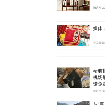
闲适斋 202
媒体
中国能源网 2
泰航
机场
诺免
都市快报橙柿
从“