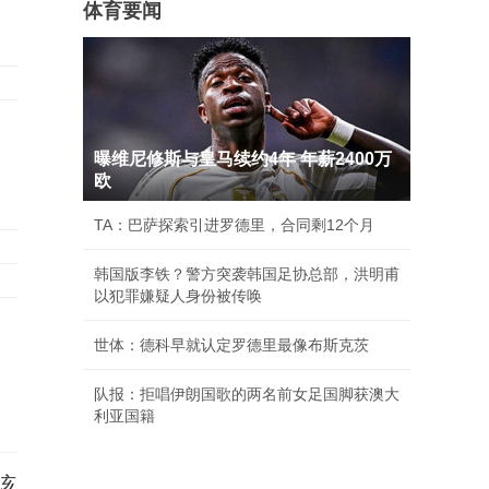
体育要闻
曝维尼修斯与皇马续约4年 年薪2400万
欧
TA：巴萨探索引进罗德里，合同剩12个月
韩国版李铁？警方突袭韩国足协总部，洪明甫
以犯罪嫌疑人身份被传唤
世体：德科早就认定罗德里最像布斯克茨
承
队报：拒唱伊朗国歌的两名前女足国脚获澳大
利亚国籍
该