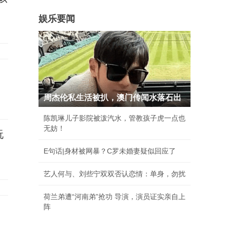
娱乐要闻
周杰伦私生活被扒，澳门传闻水落石出
陈凯琳儿子影院被泼汽水，管教孩子虎一点也
无妨！
玩
E句话|身材被网暴？C罗未婚妻疑似回应了
艺人何与、刘些宁双双否认恋情：单身，勿扰
荷兰弟遭“河南弟”抢功 导演，演员证实亲自上
阵