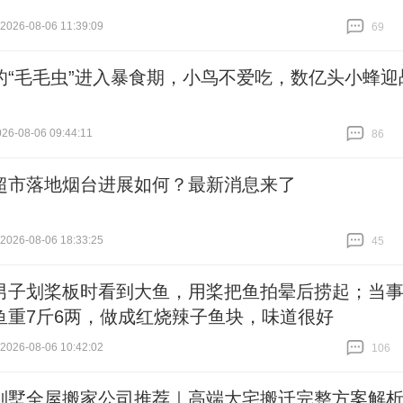
26-08-06 11:39:09
69
跟贴
69
的“毛毛虫”进入暴食期，小鸟不爱吃，数亿头小蜂迎
6-08-06 09:44:11
86
跟贴
86
超市落地烟台进展如何？最新消息来了
26-08-06 18:33:25
45
跟贴
45
男子划桨板时看到大鱼，用桨把鱼拍晕后捞起；当
鱼重7斤6两，做成红烧辣子鱼块，味道很好
26-08-06 10:42:02
106
跟贴
106
别墅全屋搬家公司推荐｜高端大宅搬迁完整方案解