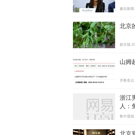
极目新闻 20
北京
新京报 202
山姆
齐鲁壹点 20
浙江
人：
鲁中晨报 20
北京