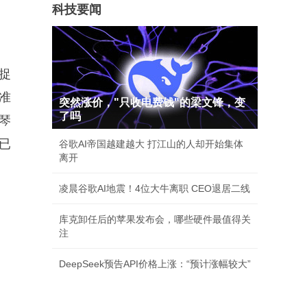
科技要闻
捉
准
突然涨价，"只收电费钱"的梁文锋，变
了吗
琴
已
谷歌AI帝国越建越大 打江山的人却开始集体
离开
凌晨谷歌AI地震！4位大牛离职 CEO退居二线
库克卸任后的苹果发布会，哪些硬件最值得关
注
DeepSeek预告API价格上涨：“预计涨幅较大”