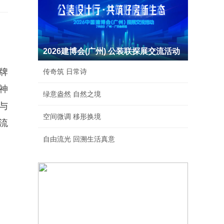
2026建博会(广州) 公装联探展交流活动
牌
传奇筑 日常诗
神
绿意盎然 自然之境
与
空间微调 移形换境
流
自由流光 回溯生活真意