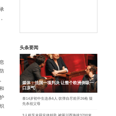
承
，
头条要闻
息
防
。
媒体：法国一项判决 让整个欧洲倒吸一
口凉气
和
护
泰14岁初中生连杀6人:饮弹自尽前开26枪 疑
先杀祖父母
织
3人租车未获实体钥匙 被困川西海拔3700米