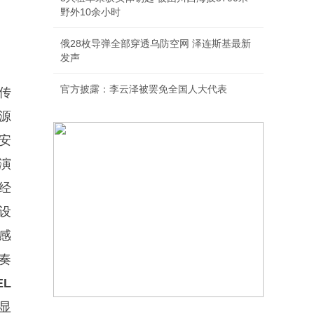
野外10余小时
俄28枚导弹全部穿透乌防空网 泽连斯基最新
发声
官方披露：李云泽被罢免全国人大代表
传
源
安
演
经
设
感
奏
EL
显