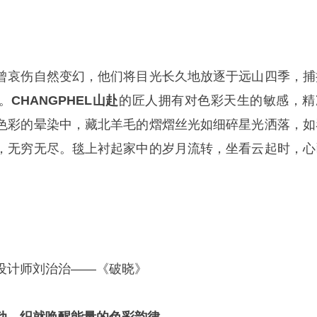
曾哀伤自然变幻，他们将目光长久地放逐于远山四季，捕
。
CHANGPHEL山赴
的匠人拥有对色彩天生的敏感，精
色彩的晕染中，藏北羊毛的熠熠丝光如细碎星光洒落，如
，无穷无尽。毯上衬起家中的岁月流转，坐看云起时，心
设计师刘治治——《破晓》