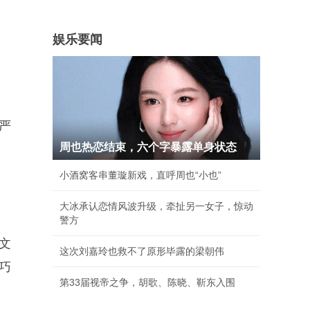
娱乐要闻
严
周也热恋结束，六个字暴露单身状态
小酒窝客串董璇新戏，直呼周也“小也”
大冰承认恋情风波升级，牵扯另一女子，惊动
警方
文
这次刘嘉玲也救不了原形毕露的梁朝伟
巧
第33届视帝之争，胡歌、陈晓、靳东入围