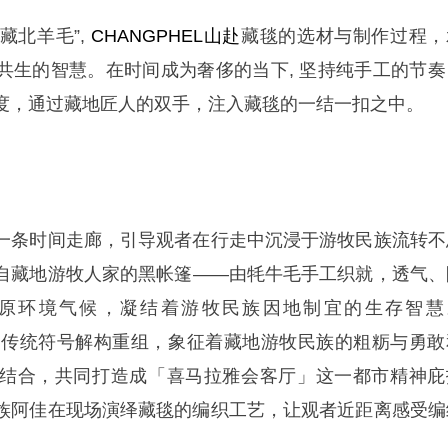
“藏北羊毛”,
CHANGPHEL山赴
藏毯的选材与制作过程，
共生的智慧。在时间成为奢侈的当下, 坚持纯手工的节奏
度，通过藏地匠人的双手，注入藏毯的一结一扣之中。
一条时间走廊，引导观者在行走中沉浸于游牧民族流转不
自藏地游牧人家的黑帐篷——由牦牛毛手工织就，透气、
原环境气候，凝结着游牧民族因地制宜的生存智慧
一传统符号解构重组，象征着藏地游牧民族的粗粝与勇敢
结合，共同打造成「喜马拉雅会客厅」这一都市精神庇
族阿佳在现场演绎藏毯的编织工艺，让观者近距离感受编