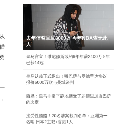
 从
去年信誓旦旦3000万 今年NBA查无此
人
借
勇
皇马官宣！维尼修斯续约6年年薪2400万 8年
已获14冠
皇马认栽正式退出！曝巴萨与罗德里达协议
报价6000万欧与曼城谈判
一
西媒：皇马非常平静地接受了罗德里加盟巴萨
，
的决定
接受性贿赂！20名涉案裁判名单：亚洲第一
名哨 日本2主裁+香港1人