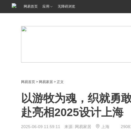
<%@ /0080/e/0080ep_includecss_1301.vm %>
网易首页
应用
无障碍浏览
网易首页
>
网易家居
> 正文
以游牧为魂，织就勇敢的
赴亮相2025设计上海
2025-06-09 11:59:11 来源: 网易家居
上海
2908