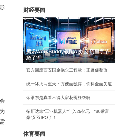
形
财经要闻
腾讯WorkBuddy领跑AI办公 阿里字节
急了?
官方回应西安国企拖欠工程款：正督促整改
统一冰火两重天：方便面独撑，饮料全面失速
余承东是真看不得大家花冤枉钱啊
会
 为
拓斯达靠“工业机器人”年入25亿元，“80后富
豪”又双IPO了！
需
体育要闻