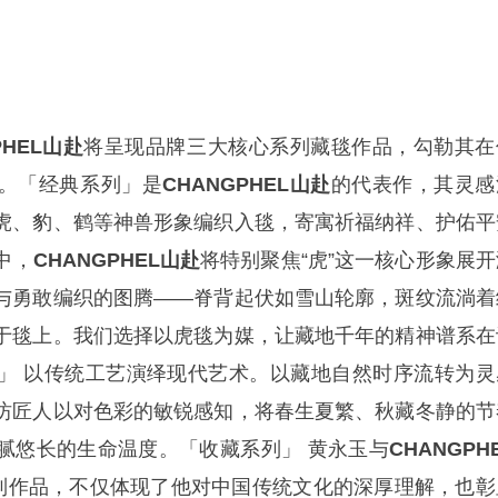
PHEL山赴
将呈现品牌三大核心系列藏毯作品，勾勒其在
。「经典系列」是
CHANGPHEL山赴
的代表作，其灵感
虎、豹、鹤等神兽形象编织入毯，寄寓祈福纳祥、护佑平
中，
CHANGPHEL山赴
将特别聚焦“虎”这一核心形象展开
与勇敢编织的图腾——脊背起伏如雪山轮廓，斑纹流淌着
于毯上。我们选择以虎毯为媒，让藏地千年的精神谱系在
」 以传统工艺演绎现代艺术。以藏地自然时序流转为灵
坊匠人以对色彩的敏锐感知，将春生夏繁、秋藏冬静的节
腻悠长的生命温度。「收藏系列」 黄永玉与
CHANGPH
系列作品，不仅体现了他对中国传统文化的深厚理解，也彰