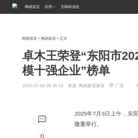
<%@ /0080/e/0080ep_includecss_1301.vm %>
网易首页
应用
无障碍浏览
网易首页
>
网易家居
> 正文
卓木王荣登“东阳市2
模十强企业”榜单
2025-07-05 09:35:16 来源: 网易家居家具
广东
2025年7月3日上午
隆重举行。
0