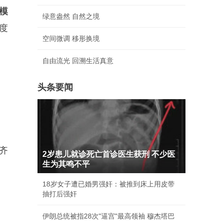
模
绿意盎然 自然之境
度
空间微调 移形换境
自由流光 回溯生活真意
头条要闻
齐
2岁患儿就诊死亡首诊医生获刑 不少医
生为其鸣不平
18岁女子遭已婚男强奸：被推到床上用皮带
抽打后强奸
伊朗总统被指28次"逼宫"最高领袖 穆杰塔巴