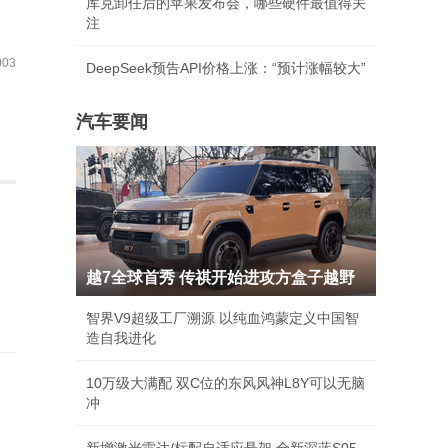
库克卸任后的苹果发布会，哪些硬件最值得关
注
03
DeepSeek预告API价格上涨：“预计涨幅较大”
汽车要闻
越7全球首秀 传祺开始进攻方盒子越野
智界V9超级工厂溯源 以纯血鸿蒙定义中国智
造自我进化
10万级大满配 双C位的东风风神L8Y可以无脑
冲