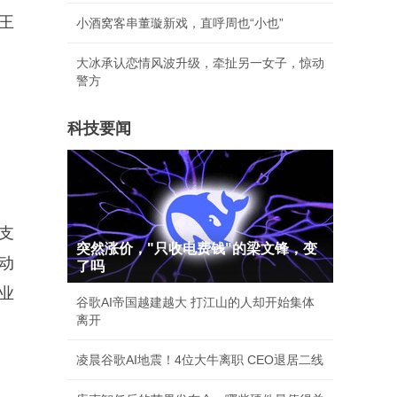
王
小酒窝客串董璇新戏，直呼周也“小也”
大冰承认恋情风波升级，牵扯另一女子，惊动
警方
科技要闻
支
突然涨价，"只收电费钱"的梁文锋，变
动
了吗
业
谷歌AI帝国越建越大 打江山的人却开始集体
离开
凌晨谷歌AI地震！4位大牛离职 CEO退居二线