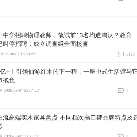
跟贴
6
一中学招聘物理教师，笔试前13名均遭淘汰？教育
已叫停招聘，成立调查组全面核查
26-08-07 15:53:23
6113
跟贴
6113
2亿+！引领仙游红木的下一程：一座中式生活馆与
市抱负
026-08-07 22:04:52
0
跟贴
0
主流高端实木家具盘点 不同档次高口碑品牌特点及
考
026-08-07 11:23:42
5