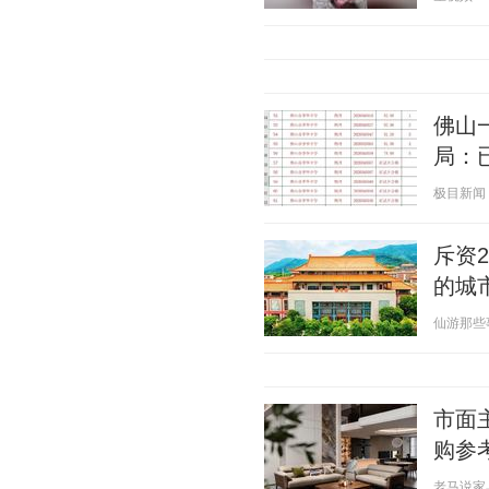
佛山
局：
极目新闻 20
斥资
的城
仙游那些事 2
市面
购参
老马说家具 2