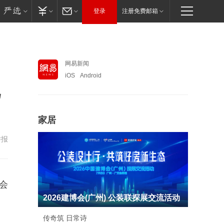
登录
注册免费邮箱
网易新闻
iOS
Android
规
家居
举报
会
2026建博会(广州) 公装联探展交流活动
传奇筑 日常诗