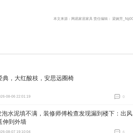
本文来源：网易家居家具 责任编辑： 梁婉芳_Njj00
经典，大红酸枝，安思远圈椅
6-08-06 22:01:19
0
跟贴
0
发泡水泥填不满，装修师傅检查发现漏到楼下：出风
延伸到外墙
6-08-07 19:10:04
6