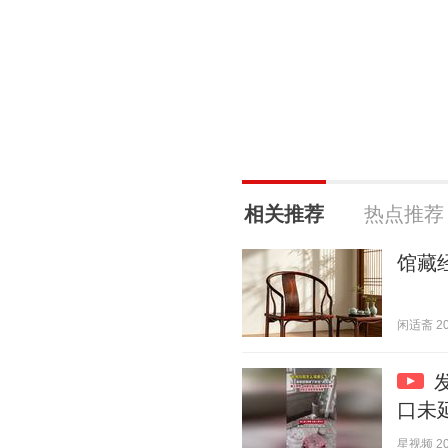
相关推荐
热点推荐
馆藏
闲适斋 202
口未
星视频 202