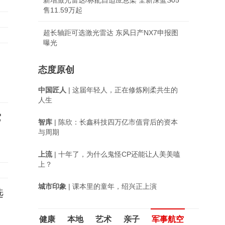
新增激光雷达/标配自适应悬架 全新深蓝S05
售11.59万起
超长轴距可选激光雷达 东风日产NX7申报图
曝光
态度原创
中国匠人
| 这届年轻人，正在修炼刚柔共生的
人生
它
智库
| 陈欣：长鑫科技四万亿市值背后的资本
与周期
上流
| 十年了，为什么鬼怪CP还能让人美美嗑
上？
城市印象
| 课本里的童年，绍兴正上演
选
健康
本地
艺术
亲子
军事航空