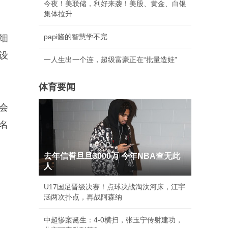
今夜！美联储，利好来袭！美股、黄金、白银
集体拉升
papi酱的智慧学不完
细
设
一人生出一个连，超级富豪正在“批量造娃”
体育要闻
会
名
去年信誓旦旦3000万 今年NBA查无此
人
U17国足晋级决赛！点球决战淘汰河床，江宇
涵两次扑点，再战阿森纳
中超惨案诞生：4-0横扫，张玉宁传射建功，