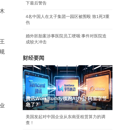
下最后警告
木
4名中国人在太子集团一园区被围殴 致1死3重
伤
婚外胚胎案涉事医院员工哽咽:事件对医院造
王
成较大冲击
规
财经要闻
腾讯WorkBuddy领跑AI办公 阿里字节
急了?
业
美国发起对中国企业从东南亚租赁算力的调
查！