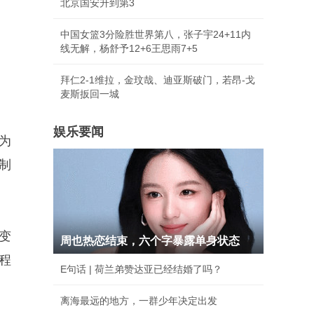
北京国安升到第3
中国女篮3分险胜世界第八，张子宇24+11内
线无解，杨舒予12+6王思雨7+5
拜仁2-1维拉，金玟哉、迪亚斯破门，若昂-戈
麦斯扳回一城
娱乐要闻
为
制
变
周也热恋结束，六个字暴露单身状态
程
E句话 | 荷兰弟赞达亚已经结婚了吗？
离海最远的地方，一群少年决定出发