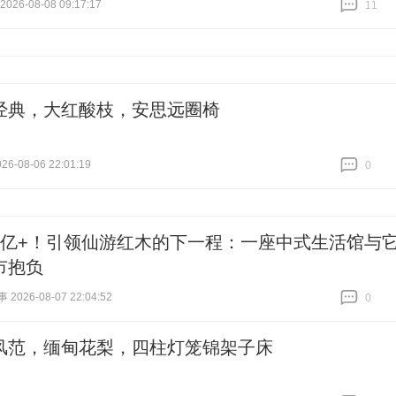
26-08-08 09:17:17
11
跟贴
11
经典，大红酸枝，安思远圈椅
6-08-06 22:01:19
0
跟贴
0
2亿+！引领仙游红木的下一程：一座中式生活馆与
市抱负
026-08-07 22:04:52
0
跟贴
0
风范，缅甸花梨，四柱灯笼锦架子床