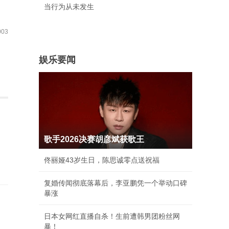
当行为从未发生
03
娱乐要闻
歌手2026决赛胡彦斌获歌王
佟丽娅43岁生日，陈思诚零点送祝福
复婚传闻彻底落幕后，李亚鹏凭一个举动口碑
暴涨
日本女网红直播自杀！生前遭韩男团粉丝网
暴！