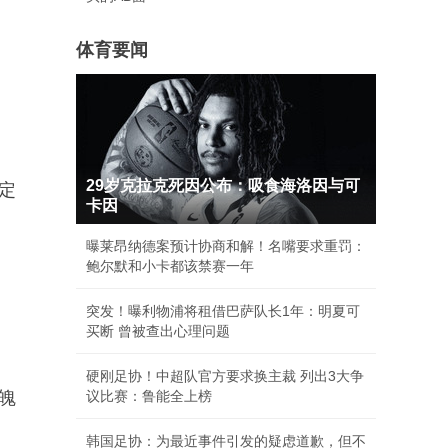
体育要闻
29岁克拉克死因公布：吸食海洛因与可
定
卡因
曝莱昂纳德案预计协商和解！名嘴要求重罚：
鲍尔默和小卡都该禁赛一年
突发！曝利物浦将租借巴萨队长1年：明夏可
买断 曾被查出心理问题
硬刚足协！中超队官方要求换主裁 列出3大争
魄
议比赛：鲁能全上榜
韩国足协：为最近事件引发的疑虑道歉，但不