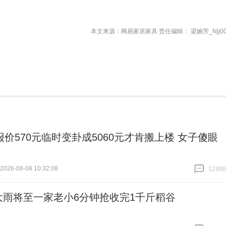
本文来源：网易家居家具 责任编辑： 梁婉芳_Njj00
报价570元临时变卦成5060元才肯搬上楼 女子傻眼
26-08-08 10:32:08
12900
跟贴
12900
大雨将至一家老小6分钟抢收完1千斤稻谷