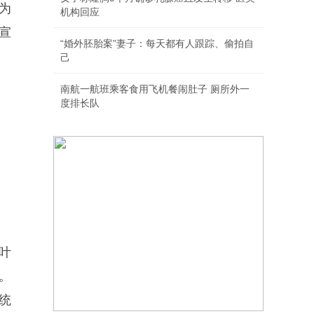
为
机构回应
宣
“婚外胚胎案”妻子：每天都有人跟踪、偷拍自
己
南航一航班乘客食用飞机餐闹肚子 厕所外一
度排长队
叶
。
统