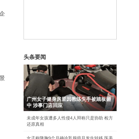
企
头条要闻
景
广州女子健身房里因教练失手被踏板砸
中 涉事门店回应
未成年女孩遭多人性侵4人辩称只是协助 检方
还原真相
女子称隆胸9个月确诊乳腺癌且发生转移 医美