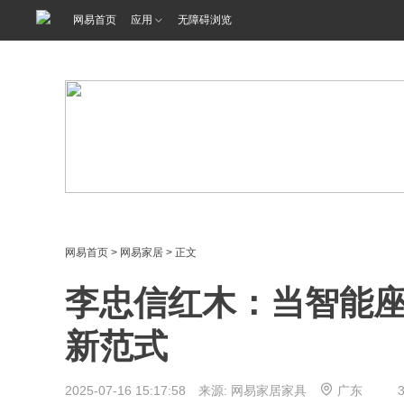
<%@ /0080/e/0080ep_includecss_1301.vm %>
网易首页
应用
无障碍浏览
网易首页
>
网易家居
> 正文
李忠信红木：当智能
新范式
2025-07-16 15:17:58 来源: 网易家居家具
广东