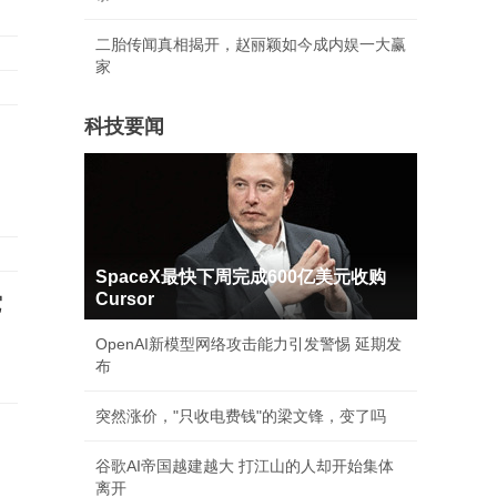
二胎传闻真相揭开，赵丽颖如今成内娱一大赢
家
科技要闻
SpaceX最快下周完成600亿美元收购
Cursor
它
OpenAI新模型网络攻击能力引发警惕 延期发
布
突然涨价，"只收电费钱"的梁文锋，变了吗
谷歌AI帝国越建越大 打江山的人却开始集体
离开