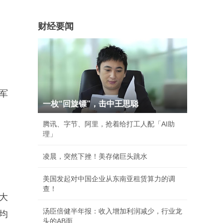
财经要闻
军
一枚“回旋镖”，击中王思聪
腾讯、字节、阿里，抢着给打工人配「AI助
理」
凌晨，突然下挫！美存储巨头跳水
美国发起对中国企业从东南亚租赁算力的调
查！
大
汤臣倍健半年报：收入增加利润减少，行业龙
均
头的AB面