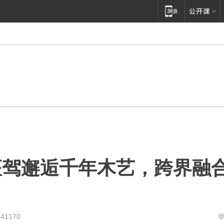
座驾邂逅千年木艺，跨界融
341170