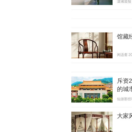
潇湘晨报 20
馆藏
闲适斋 202
斥资
的城
仙游那些事 2
大家