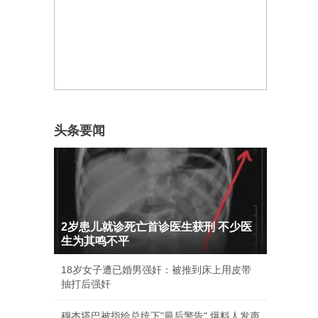
头条要闻
2岁患儿就诊死亡首诊医生获刑 不少医
生为其鸣不平
18岁女子遭已婚男强奸：被推到床上用皮带
抽打后强奸
穆杰塔巴被指给总统下"最后警告" 爆料人发声