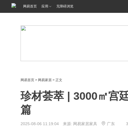
<%@ /0080/e/0080ep_includecss_1301.vm %>
网易首页
应用
无障碍浏览
网易首页
>
网易家居
> 正文
珍材荟萃 | 3000㎡
篇
2025-08-06 11:19:04 来源: 网易家居家具
广东