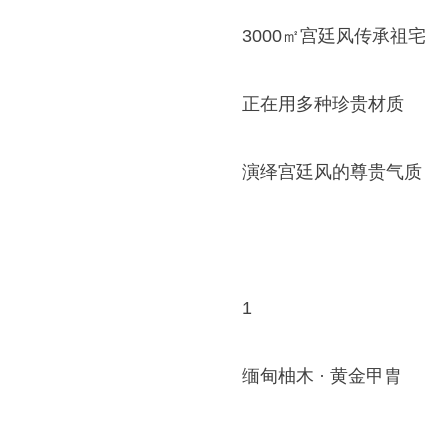
3000㎡宫廷风传承祖宅
正在用多种珍贵材质
演绎宫廷风的尊贵气质
1
缅甸柚木 · 黄金甲胄