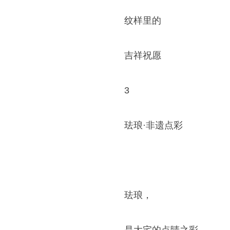
纹样里的
吉祥祝愿
3
珐琅·非遗点彩
珐琅，