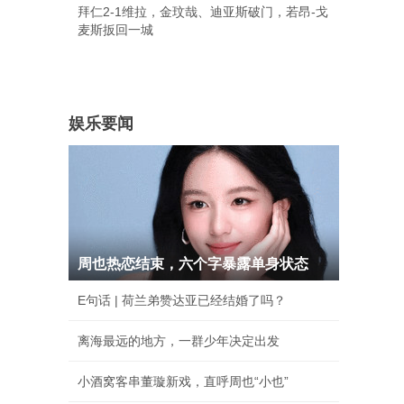
拜仁2-1维拉，金玟哉、迪亚斯破门，若昂-戈
麦斯扳回一城
娱乐要闻
周也热恋结束，六个字暴露单身状态
E句话 | 荷兰弟赞达亚已经结婚了吗？
离海最远的地方，一群少年决定出发
小酒窝客串董璇新戏，直呼周也“小也”