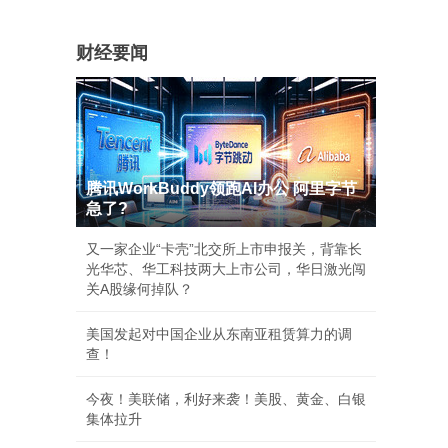
财经要闻
腾讯WorkBuddy领跑AI办公 阿里字节
急了?
又一家企业“卡壳”北交所上市申报关，背靠长
光华芯、华工科技两大上市公司，华日激光闯
关A股缘何掉队？
美国发起对中国企业从东南亚租赁算力的调
查！
今夜！美联储，利好来袭！美股、黄金、白银
集体拉升