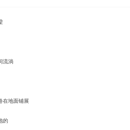
梁
间流淌
卷在地面铺展
地的