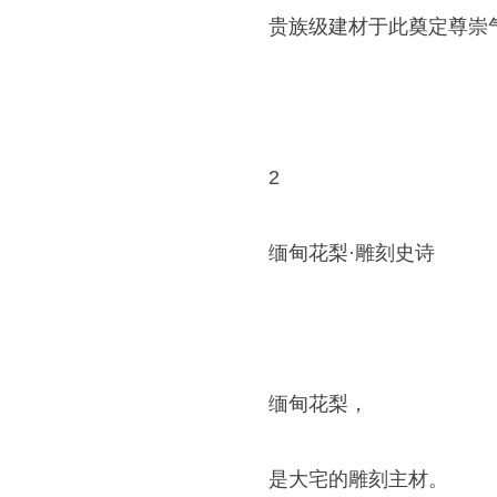
贵族级建材于此奠定尊崇
2
缅甸花梨·雕刻史诗
缅甸花梨，
是大宅的雕刻主材。