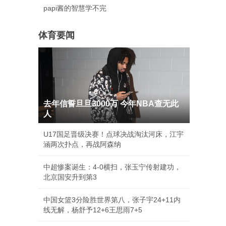
papi酱的智慧学不完
体育要闻
去年信誓旦旦3000万 今年NBA查无此
人
U17国足晋级决赛！点球决战淘汰河床，江宇
涵两次扑点，再战阿森纳
中超惨案诞生：4-0横扫，张玉宁传射建功，
北京国安升到第3
中国女篮3分险胜世界第八，张子宇24+11内
线无解，杨舒予12+6王思雨7+5