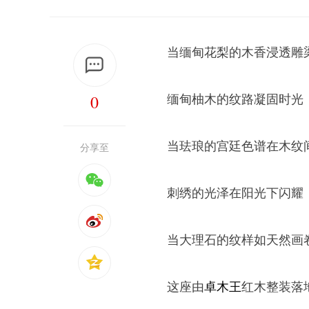
当缅甸花梨的木香浸透雕
0
缅甸柚木的纹路凝固时光
当珐琅的宫廷色谱在木纹
分享至
刺绣的光泽在阳光下闪耀
当大理石的纹样如天然画
这座由
卓木王
红木整装落