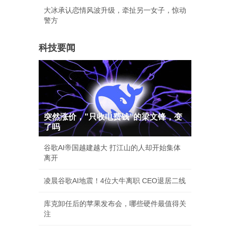
大冰承认恋情风波升级，牵扯另一女子，惊动
警方
科技要闻
突然涨价，"只收电费钱"的梁文锋，变
了吗
谷歌AI帝国越建越大 打江山的人却开始集体
离开
凌晨谷歌AI地震！4位大牛离职 CEO退居二线
库克卸任后的苹果发布会，哪些硬件最值得关
注