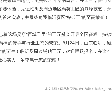
赛是荣耀的起点，更是技艺升华的舞台。在这里，他们将
参赛体验，见证临沂及周边地区精英工匠的巅峰技艺，亲
的首次实战，并最终角逐临沂赛区“贴砖王”的至高荣誉！
志着这场贯穿“百城千团”的工匠盛会开启全国征程，持续
精神的传承与行业生态的繁荣。8月24日，山东临沂，诚
王”的诞生！临沂及周边铺贴工匠，欢迎踊跃报名，在这个
匠心实力，争夺属于您的荣耀！
本文来源：网易家居要闻 责任编辑： 杨远杰_FY00