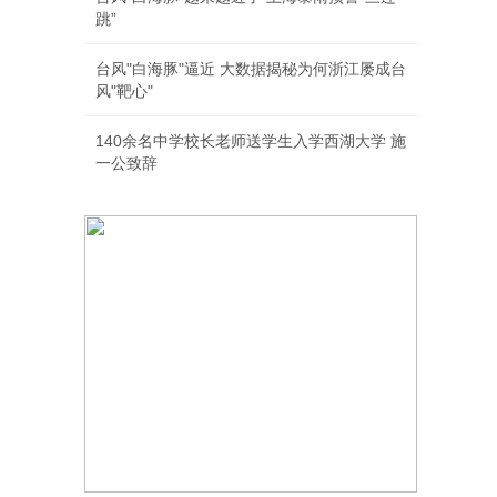
跳”
台风"白海豚"逼近 大数据揭秘为何浙江屡成台
风"靶心"
140余名中学校长老师送学生入学西湖大学 施
一公致辞