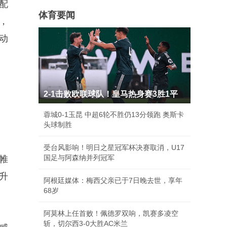
配
体育要闻
，
动
2-1击败欧联球队！皇马热身赛3胜1平
蓉城0-1玉昆 中超6轮不胜仍13分领跑 奥斯卡
头球制胜
受台风影响！明日之星冠军杯决赛取消，U17
国足与阿森纳并列冠军
帷
升
阿根廷媒体：梅西父亲已于7日晚去世，享年
68岁
阿莫林上任首败！佩德罗双响，凯赛多凌空
斩，切尔西3-0大胜AC米兰