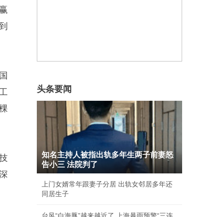
赢
到
国
头条要闻
工
棵
知名主持人被指出轨多年生两子前妻怒
技
告小三 法院判了
深
上门女婿常年跟妻子分居 出轨女邻居多年还
同居生子
台风“白海豚”越来越近了 上海暴雨预警“三连