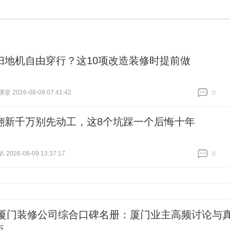
扫地机自由穿行？这10项改造装修时提前做
 2026-08-09 07:41:42
0
跟贴
0
翻新千万别先动工，这8个坑踩一个后悔十年
026-08-09 13:37:17
0
跟贴
0
26厦门装修公司综合口碑名册：厦门业主高频讨论与
点