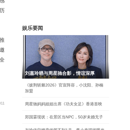
感
历
娱乐要闻
推
邀
全
刘嘉玲晒与周星驰合影，情谊深厚
《披荆斩棘2026》官宣阵容，小沈阳、孙楠
加盟
11
周星驰妈妈姐姐出席《功夫女足》香港首映
郑国霖现状：在景区当NPC，50岁未婚无子