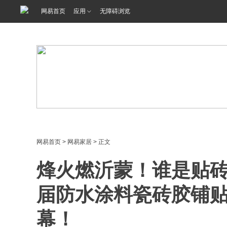
<%@ /0080/e/0080ep_includecss_1301.vm %>
网易首页
应用
无障碍浏览
网易首页
>
网易家居
> 正文
烽火燃沂蒙！谁是贴砖
届防水涂料瓷砖胶铺贴
幕！