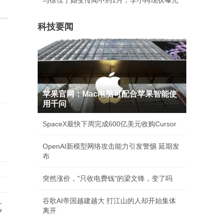
与徐佳宁婚变传闻不到1月，李小冉现状曝光
科技要闻
苹果官网：Mac电脑可配合苹果智能使
用千问
SpaceX最快下周完成600亿美元收购Cursor
OpenAI新模型网络攻击能力引发警惕 延期发
布
突然涨价，"只收电费钱"的梁文锋，变了吗
谷歌AI帝国越建越大 打江山的人却开始集体
真
离开