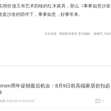
实用价值又有艺术韵味的红木家具，那么《事事如意沙发
这套沙发的陪伴下，事事如意，好事常来。
本文来源：网易家居家具 责任编辑： 梁婉芳_Njj00
dstrom周年促销最后机会：8月9日前高端家居折扣必
单
 2026-08-07 00:23:20
0
跟贴
0