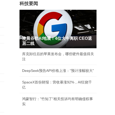
科技要闻
凌晨谷歌AI地震！4位大牛离职 CEO退
居二线
库克卸任后的苹果发布会，哪些硬件最值得关
注
DeepSeek预告API价格上涨：“预计涨幅较大”
SpaceX首份财报：营收暴涨92%，AI狂烧千
亿
鸿蒙智行："竹知了"相关投诉均有明确侵权事
实