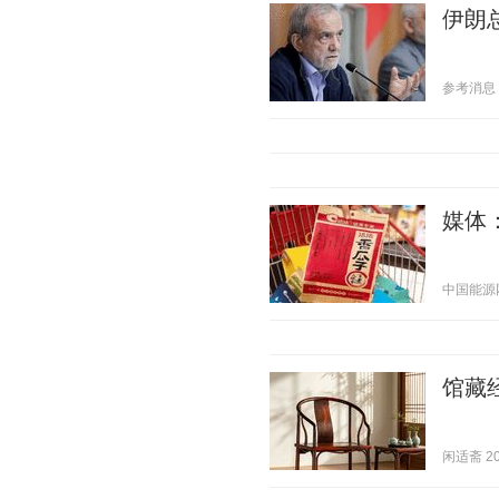
伊朗
参考消息 20
媒体
中国能源网 2
馆藏
闲适斋 202