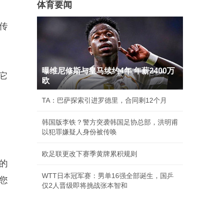
体育要闻
传
。
曝维尼修斯与皇马续约4年 年薪2400万
它
欧
TA：巴萨探索引进罗德里，合同剩12个月
韩国版李铁？警方突袭韩国足协总部，洪明甫
以犯罪嫌疑人身份被传唤
欧足联更改下赛季黄牌累积规则
的
WTT日本冠军赛：男单16强全部诞生，国乒
您
仅2人晋级即将挑战张本智和