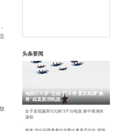
，
立
头条要闻
地面打不穿"空战"打不停 普京高调"换
将"或直面消耗战
纹
女子发现漏洞"0元购"3千台电器 家中堆满快
递箱
媒体:涉台问题麦考尔与鲁比奥表态分化 谁能