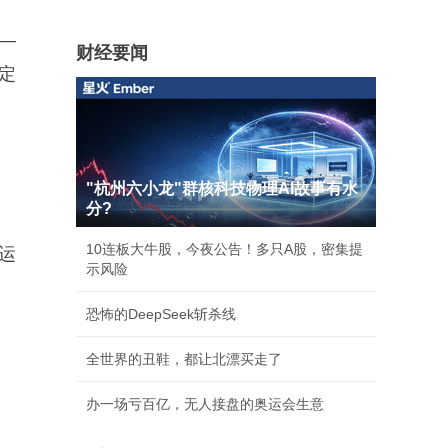
—
财经要闻
定
"杭州六小龙"群核科技物理AI故事有水
分?
10连板大牛股，今夜公告！多只A股，密集提
的运
示风险
恐怖的DeepSeek斩杀线
全世界的丑鞋，都让北漂买走了
办一场亏百亿，无人接盘的奥运会生意