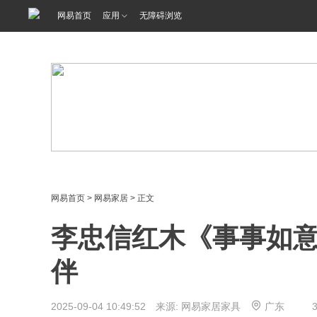
<%@ /0080/e/0080ep_includecss_1301.vm %>
网易首页
应用
无障碍浏览
网易首页
>
网易家居
> 正文
李忠信红木《事事如意
伴
2025-09-04 10:49:52 来源: 网易家居家具
广东