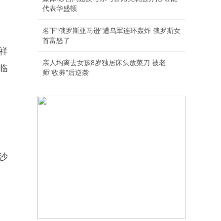
代表华盛顿
名下"俄罗斯亚马逊"遭乌军连环轰炸 俄罗斯女
首富怒了
祥
亲人均离去女孩8岁独居床头放菜刀 被老
临
师"收养"后逆袭
沙