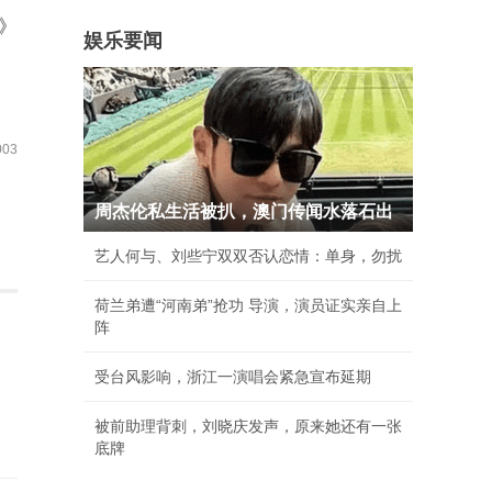
》
娱乐要闻
03
周杰伦私生活被扒，澳门传闻水落石出
艺人何与、刘些宁双双否认恋情：单身，勿扰
荷兰弟遭“河南弟”抢功 导演，演员证实亲自上
阵
受台风影响，浙江一演唱会紧急宣布延期
被前助理背刺，刘晓庆发声，原来她还有一张
底牌