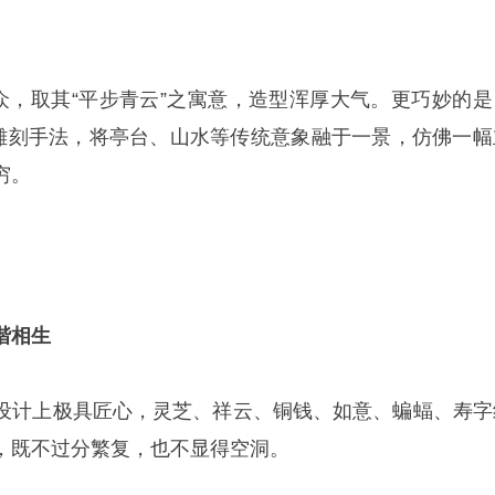
出众，取其“平步青云”之寓意，造型浑厚大气。更巧妙的是
的雕刻手法，将亭台、山水等传统意象融于一景，仿佛一幅
穷。
谐相生
设计上极具匠心，灵芝、祥云、铜钱、如意、蝙蝠、寿字
，既不过分繁复，也不显得空洞。