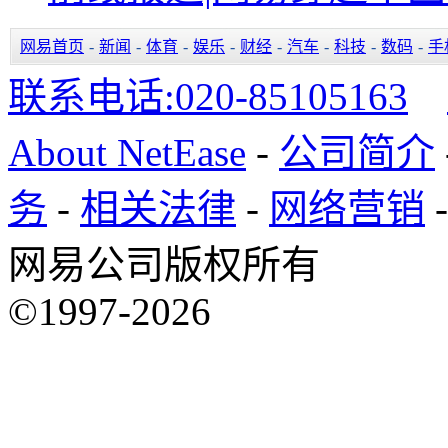
网易首页
-
新闻
-
体育
-
娱乐
-
财经
-
汽车
-
科技
-
数码
-
手
联系电话:020-85105163
版
About NetEase
-
公司简介
务
-
相关法律
-
网络营销
网易公司版权所有
©1997-2026