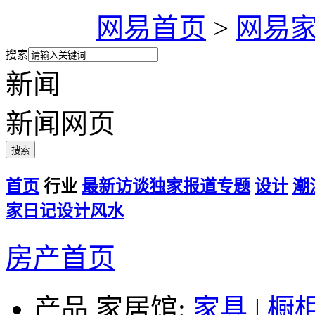
网易首页
>
网易
搜索
新闻
新闻
网页
首页
行业
最新
访谈
独家报道
专题
设计
潮
家
日记
设计
风水
房产首页
产品
家居馆:
家具
|
橱