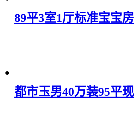
89平3室1厅标准宝宝房
都市玉男40万装95平现