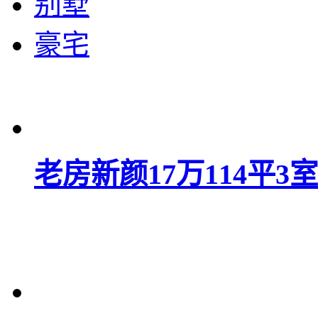
别墅
豪宅
老房新颜17万114平3室