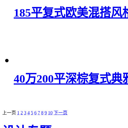
185平复式欧美混搭风
40万200平深棕复式典
上一页
1
2
3
4
5
6
7
8
9
10
下一页