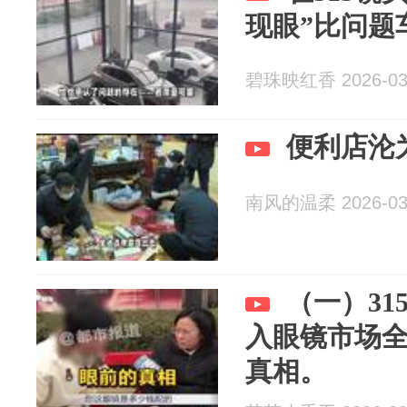
现眼”比问题
碧珠映红香 2026-03
便利店沦
南风的温柔 2026-03
（一）3
入眼镜市场
真相。