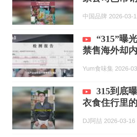
中国品牌 2026-03-1
“315”
禁售海外却
Yum食味集 2026-03
315到
衣食住行里
DJ阿喆 2026-03-16