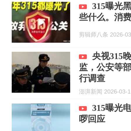
315曝
些什么。消
剪辑师八条 2026-03
央视31
监，公安等
行调查
澎湃新闻 2026-03-1
315曝
啰回应