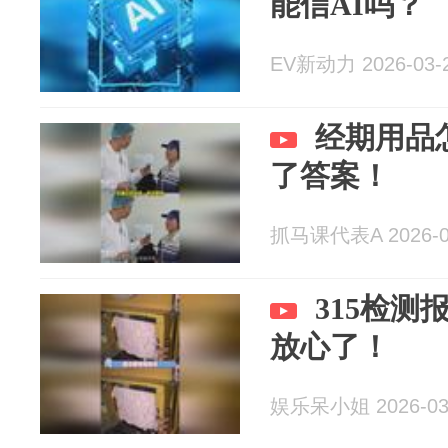
能信AI吗？
EV新动力 2026-03-
经期用品
了答案！
抓马课代表A 2026-0
315检
放心了！
娱乐呆小姐 2026-03