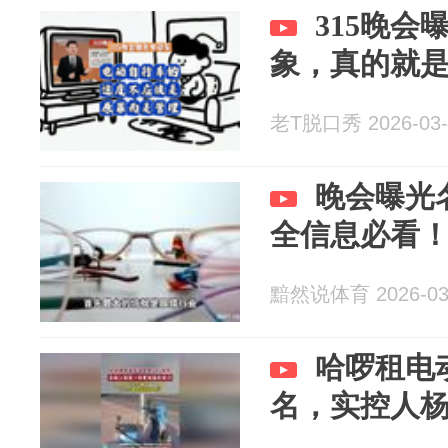
315晚
象，真的就
老T脱口秀 2026-03-
晚会曝光
全信息必看
黯然说体育 2026-03
哈啰租电动
名，实控人