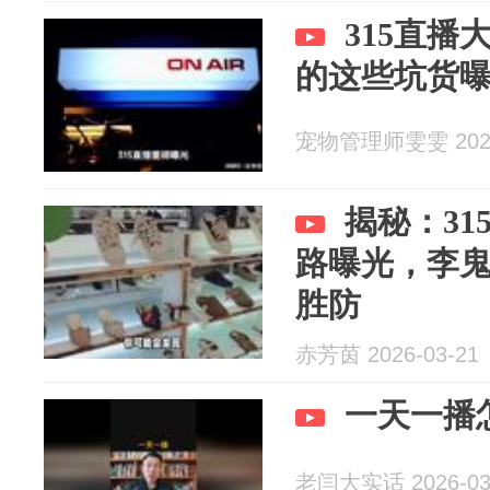
315直
的这些坑货
宠物管理师雯雯 2026
揭秘：3
路曝光，李
胜防
赤芳茵 2026-03-21
一天一播
老闫大实话 2026-03