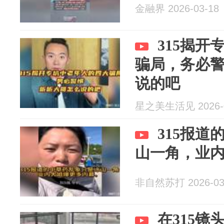
金融界 2026-03-18
315揭
骗局，务必
说的吧
星之美生活见 2026-0
315报
山一角，业
非自然苏打 2026-03
在315镜