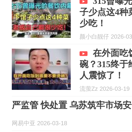
315曾
子少点这4种
少吃！
颜小白靓仔 2026-03
在外面吃
碗？315终
人震惊了！
流萤Zz 2026-03-19
严监管 快处置 乌苏筑牢市场
网易中亚 2026-03-18