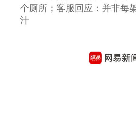
个厕所；客服回应：并非每
汁