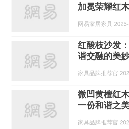
加冕荣耀红
网易家居家具 2025-1
红酸枝沙发
谐交融的美妙
家具品牌推荐官 2025
微凹黄檀红
一份和谐之美 
家具品牌推荐官 2025