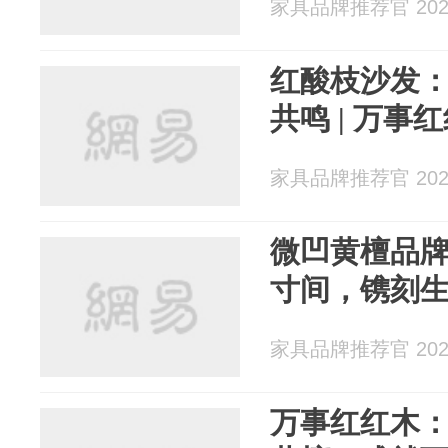
家具品牌推荐官 2025
红酸枝沙发
共鸣 | 万事
家具品牌推荐官 2025
微凹黄檀品牌
寸间，镌刻
家具品牌推荐官 2025
万事红红木