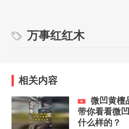
万事红红木
相关内容
微凹黄檀
带你看看微
什么样的？