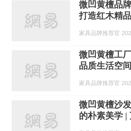
微凹黄檀品牌
打造红木精
家具品牌推荐官 2025
微凹黄檀工厂
品质生活空
家具品牌推荐官 2025
微凹黄檀沙
的朴素美学 |