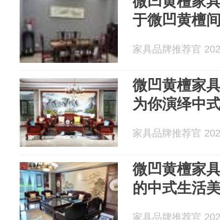
微凹黄檀家
于微凹黄檀
家具品牌推荐官 2026
微凹黄檀家
为你演绎中
家具品牌推荐官 2026
微凹黄檀家
的中式生活美
家具品牌推荐官 2026