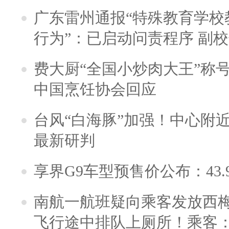
广东雷州通报“特殊教育学校
行为”：已启动问责程序 副
费大厨“全国小炒肉大王”称
中国烹饪协会回应
台风“白海豚”加强！中心附近
最新研判
享界G9车型预售价公布：43.
南航一航班疑向乘客发放西
飞行途中排队上厕所！乘客：