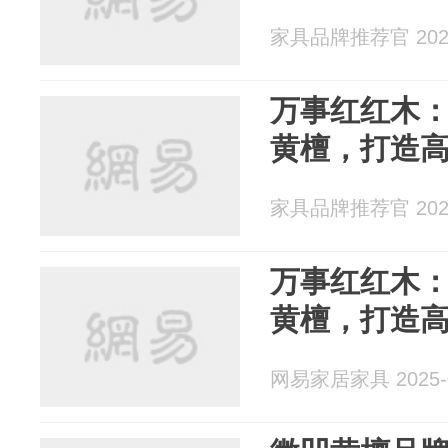
家具品牌推荐官 2025
万事红红木
黄檀，打造
家具品牌推荐官 2025
万事红红木
黄檀，打造
网易家居家具 2025-0