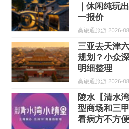
｜休闲纯玩
一报价
赢旅通旅游 2026-08
三亚去天津
规划？小众
明细整理
赢旅通旅游 2026-08
陵水【清水
型商场和三
看病方不方