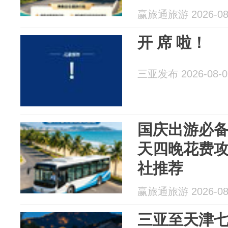
赢旅通旅游 2026-08
开 席 啦！
三亚发布 2026-08-0
国庆出游必备
天四晚花费
社推荐
赢旅通旅游 2026-08
三亚至天津