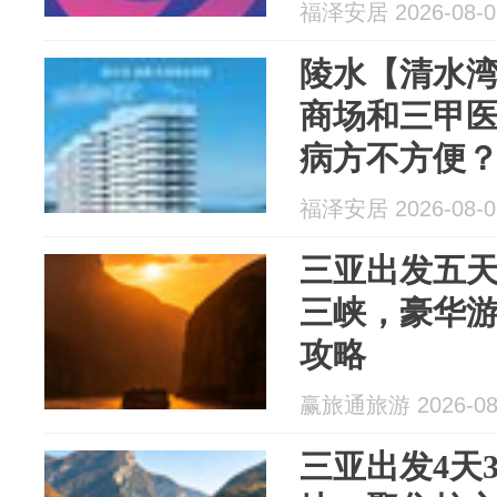
吗？
福泽安居 2026-08-0
陵水【清水湾
商场和三甲
病方不方便
福泽安居 2026-08-0
三亚出发五
三峡，豪华
攻略
赢旅通旅游 2026-08
三亚出发4天