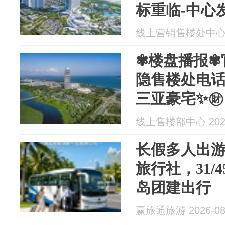
标重临-中心
线上营销售楼处中心 20
✾楼盘播报✾
隐售楼处电话
三亚豪宅✨㊖
线上售楼部中心 2026
长假多人出
旅行社，31/
岛团建出行
赢旅通旅游 2026-08