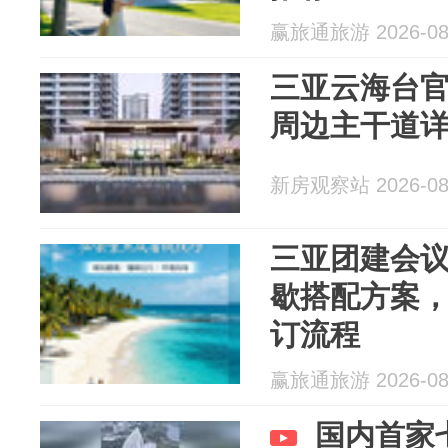
赢旅通旅游 2026-08
三亚云海台官
周边主干道
新房观察站 2026-08
三亚团建会
歇搭配方案
订流程
赢旅通旅游 2026-08
国内首家