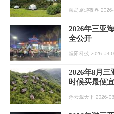
海岛旅游视界 2026-0
2026年三
全公开
煜阳科技 2026-08-0
2026年8月
时候买最便
浮云观天下 2026-08