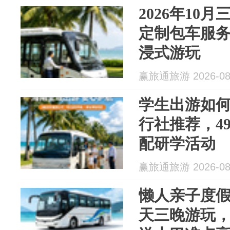
2026年10
定制包车服
浸式游玩
赢旅通旅游 2026-08
学生出游如
行社推荐，4
配研学活动
赢旅通旅游 2026-08
懒人亲子度
天三晚游玩