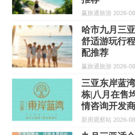
赢旅通旅游 2026-08
哈市九月三亚
舒适游玩行
配推荐
赢旅通旅游 2026-08
三亚东岸蓝湾
栋|八月在售
情咨询开发
新房观察站 2026-08