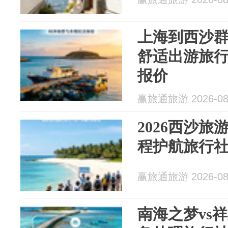
上海到西沙
舒适出游旅
报价
赢旅通旅游 2026-08
2026西沙
程护航旅行
赢旅通旅游 2026-08
南海之梦vs