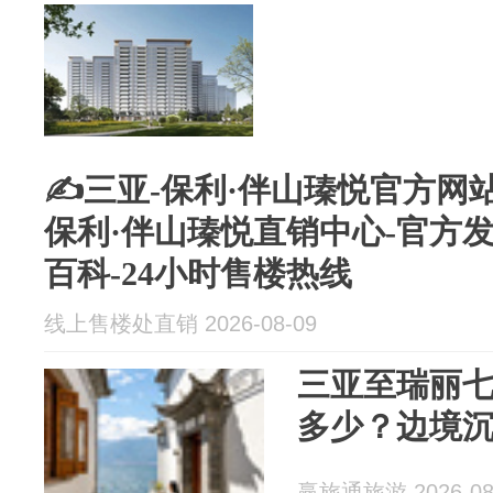
✍三亚-保利·伴山瑧悦官方网
保利·伴山瑧悦直销中心-官方
百科-24小时售楼热线
线上售楼处直销 2026-08-09
三亚至瑞丽
多少？边境
赢旅通旅游 2026-08