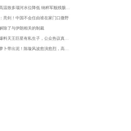
高温致多瑙河水位降低 纳粹军舰残骸重见天日
：亮剑！中国不会任由谁在家门口撒野
解除了与伊朗相关的制裁
料天王巨星有私生子，公众热议真假难辨，实锤何时到来？
卜带出泥！陈璇风波愈演愈烈，高晓松、张铁林也被“揪出”