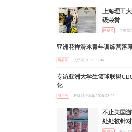
上海理工大
级荣誉
网易号
华禹教育网
亚洲花样滑冰青年训练营落
网易号
人民网 2026-08-06
专访亚洲大学生篮球联盟CE
化
网易号
环球时报国际 2026-08-06
不止美国游
处处被针对
网易号
林子说事 