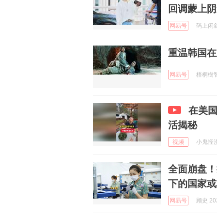
回调蒙上阴
网易号
码上闲叙 
重温韩国在
网易号
梧桐樹智庫
在美
活揭秘
视频
小鬼怪漫说
全面崩盘！
下的国家或
网易号
顾史 202