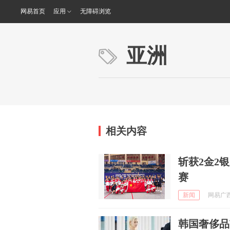
网易首页
应用
无障碍浏览
亚洲
相关内容
斩获2金2
赛
新闻
网易广西 
韩国奢侈品