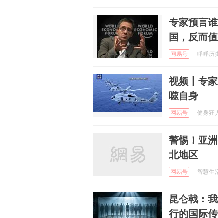
专家预言谁
国，反而值
网易号
呼呼历史论
视频丨专家
噬自身
网易号
健身狂人 
警惕！亚洲
北地区
网易号
智慧生活笔
昆仑戟：我
行的国际传