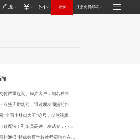
登录
注册免费邮箱
新闻
期、糊弄客户，知名独角兽车企创始人回应：都没证据，将依法采取措施，“本人长期与美国交管局保持沟通，对方表示肯定”
撤场前，通过朋友圈提前告知逐一退费，有顾客仅剩1元也全被退回，分文不少；顾客：言而有信，让人感动
“全国小炒肉大王”称号，仅凭视频评出？中国烹饪协会回应
法！列车员高铁上发试卷，小朋友一秒静音，12306回应：列车员个人行为，不是铁路规定
通报“特殊教育学校教师招聘存在违规行为”：已启动问责程序 副校长被停职