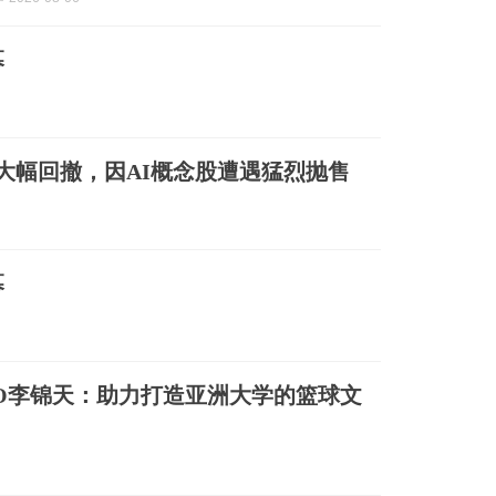
幕
大幅回撤，因AI概念股遭遇猛烈抛售
幕
O李锦天：助力打造亚洲大学的篮球文