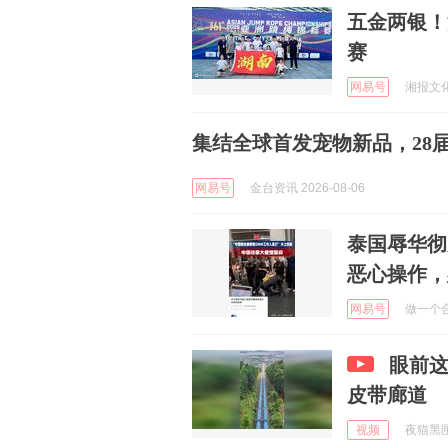
五金两银！
赛
网易号
湘报文化 
集结全球首发宠物新品，28
网易号
金台资讯 2026-08-06
泰国辱华彻
恶心操作，
网易号
做一个合
眼前
皮带廊道
视频
夜猫黑匣子