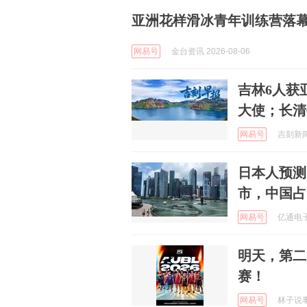
亚洲花样滑冰青年训练营落
网易号
金台资讯 2026-08-06
吉林6人获
大使；长清
网易号
吉刻新闻 
日本人预测
市，中国占
网易号
亿通电子游
明天，第二
赛！
网易号
林子说事 