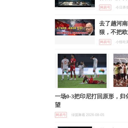
网易号
今日养生之
去了趟河南
狠，不把欧
网易号
小怪吃美食
一场0-3把印尼打回原形，
望
网易号
绿茵舞着 2026-08-05