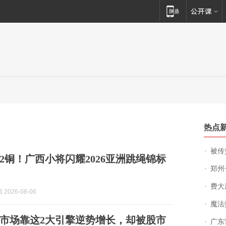
热点
被传交付严重超
银2铜！广西小将闪耀2026亚洲跳绳锦标
郑州一汉堡店
费大厨
2026-08-06
魔法打败魔
市场靠这2大引擎逆势增长，却被股市
广东雷州