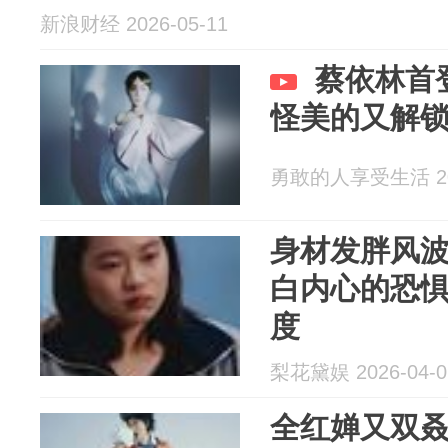
新浪财经 2026-05-11
蔡依林首
怪美的又解
勇敢的人享受生活 202
身材发胖风
白内心的恐
度
梨花黛娱 2026-04-0
全红婵又双叒