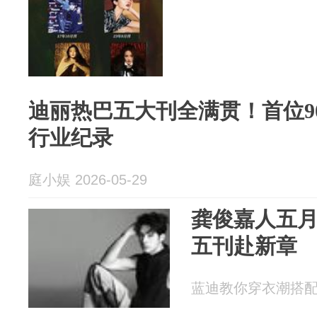
迪丽热巴五大刊全满贯！首位9
行业纪录
庭小娱 2026-05-29
龚俊嘉人五
五刊赴新章
蓝迪教你穿衣潮搭配 20