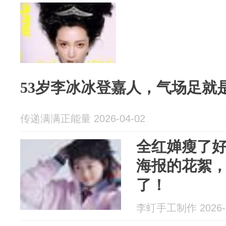
53岁李冰冰登嘉人，气场足就
传递满满正能量 2026-04-02
全红婵瘦了好
海报的花絮
了！
李虰手工制作 2026-0