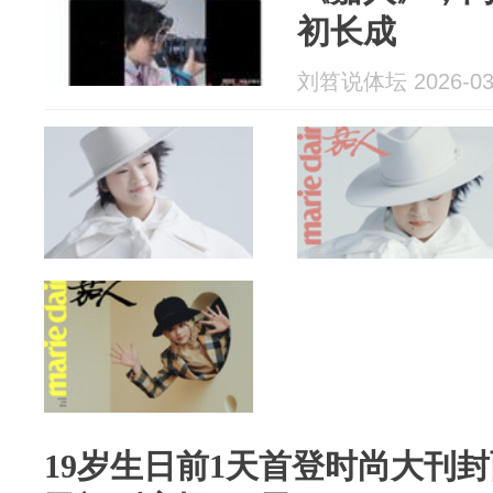
初长成
刘笤说体坛 2026-03
19岁生日前1天首登时尚大刊