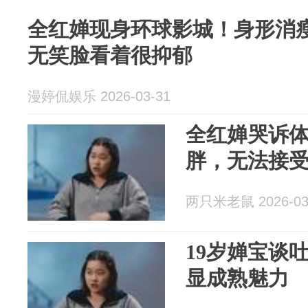
全红婵现身环球影城！身形消
无笑脸看着很抑郁
漫婷侃娱乐 2026-03-31
全红婵哭诉
胖，无法接
两只米老鼠 2026-03
19岁婵宝谈
显成熟魅力