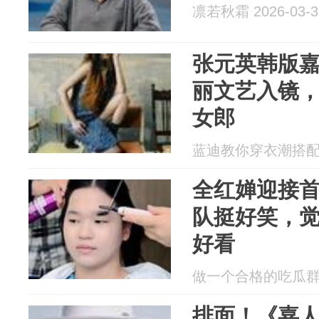
凛若秋霜 2026-03-3
张元英韩版
丽文艺入镜，解
女郎
蓝迪教你穿衣潮搭配 20
全红婵迎接
队挺好笑，
好看
做一个合格的吃瓜群众 2
排面！《嘉