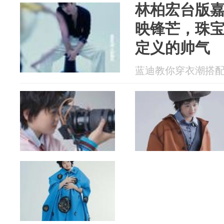
林柏宏台版
映锋芒，珠
定义的帅气
蓝迪教你穿衣潮搭配 20