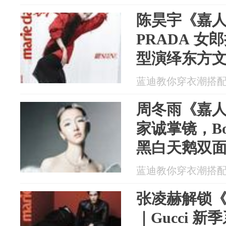
陈昊宇《嘉
PRADA 
型演绎东方
蓝迪教你穿衣潮搭配 20
周冬雨《嘉
家诚掌镜，Bou
黑白天鹅双
蓝迪教你穿衣潮搭配 20
张凌赫解锁
｜Gucci 