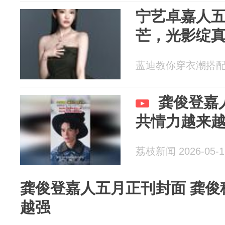
宁艺卓嘉人
芒，光影绽
蓝迪教你穿衣潮搭配 20
龚俊登嘉
共情力越来
荔枝新闻 2026-05-1
龚俊登嘉人五月正刊封面 龚俊
越强