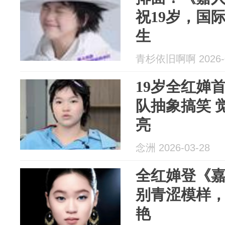
祝19岁，国
生
青杉依旧啊啊 2026-0
19岁全红婵
队抽象搞笑 
亮
念洲 2026-03-28
全红婵登《
别青涩模样
艳