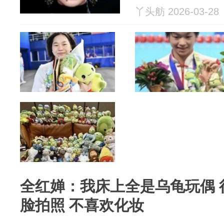
丫头舫 2026-03-28
全红婵：我床上全是乌龟玩偶 
脸拍照 不喜欢化妆