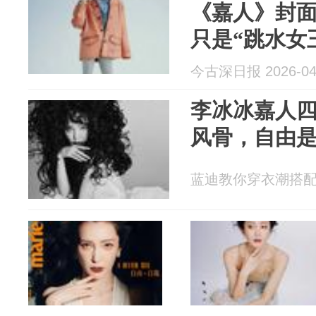
《嘉人》封
只是“跳水女
今古深日报 2026-04
李冰冰嘉人
风骨，自由
蓝迪教你穿衣潮搭配 20