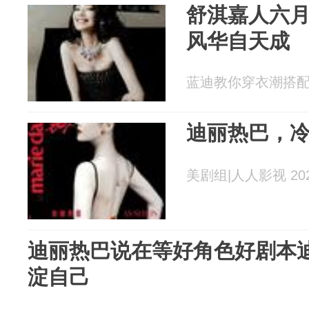
舒淇嘉人六
风华自天成
蓝迪教你穿衣潮搭配 20
迪丽热巴，
美剧组|人人影视 2026
迪丽热巴说在等好角色好剧本
淀自己