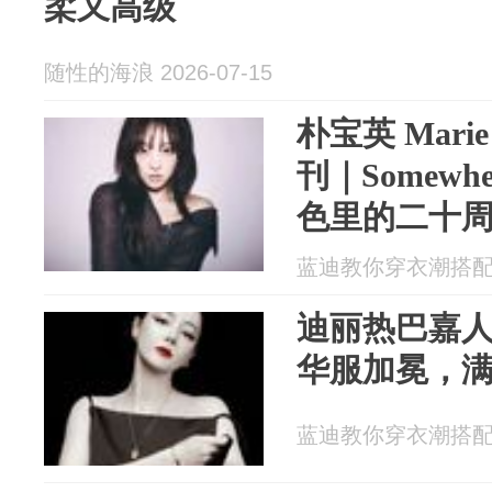
柔又高级
随性的海浪 2026-07-15
朴宝英 Marie 
刊｜Somewher
色里的二十
蓝迪教你穿衣潮搭配 20
迪丽热巴嘉
华服加冕，
蓝迪教你穿衣潮搭配 20