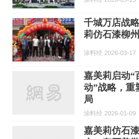
千城万店战
莉仿石漆柳
涂料经 2026-03-17
嘉美莉启动“
动”战略，重
局
涂料经 2026-01-09
嘉美莉仿石