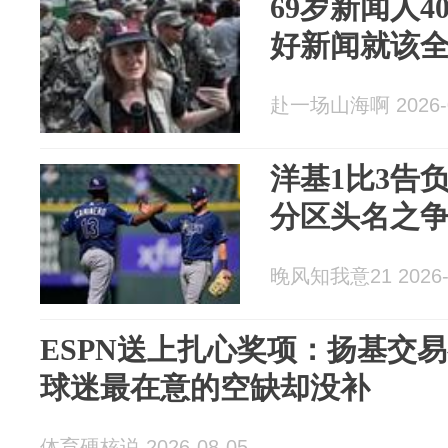
69岁新闻人4
好新闻就该
赴一场山海啊 2026-0
洋基1比3告
分区头名之
晚风知我意21 2026-
ESPN送上扎心奖项：扬基交
球迷最在意的空缺却没补
体育硬核说 2026-08-05