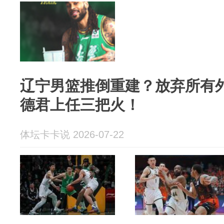
辽宁男篮推倒重建？放弃所有
德君上任三把火！
体坛卡卡说 2026-07-22