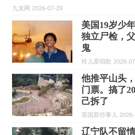
九龙网 2026-07-29
美国19岁少
独立尸检，
鬼
玲儿爱唱歌 2026-07
他推平山头
门票。搞了2
己拆了
英国那些事儿 2026-0
辽宁队不留