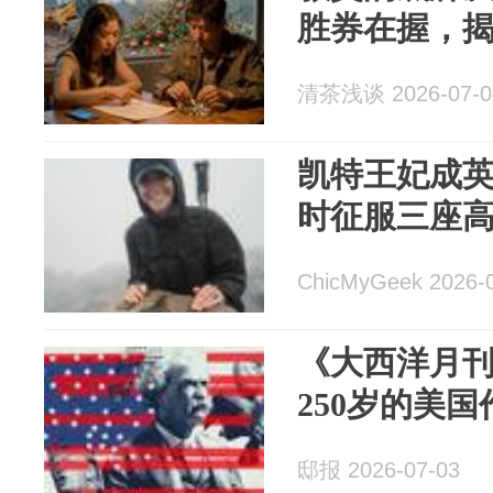
胜券在握，
清茶浅谈 2026-07-0
凯特王妃成英
时征服三座
ChicMyGeek 2026-
《大西洋月刊
250岁的美
邸报 2026-07-03