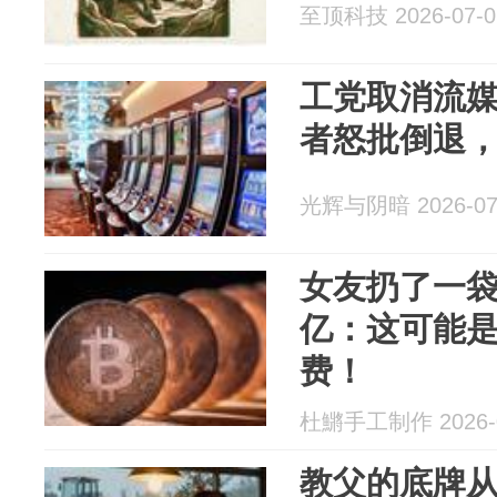
至顶科技 2026-07-0
工党取消流
者怒批倒退
光辉与阴暗 2026-07
女友扔了一袋
亿：这可能
费！
杜鱂手工制作 2026-0
教父的底牌