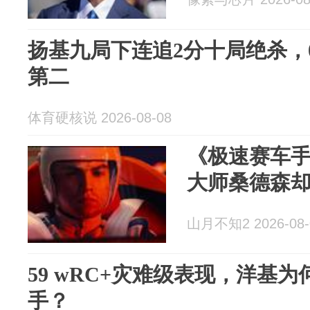
扬基九局下连追2分十局绝杀，
第二
体育硬核说 2026-08-08
《极速赛车手
大师桑德森却
山月不知2 2026-08-
59 wRC+灾难级表现，洋基
手？