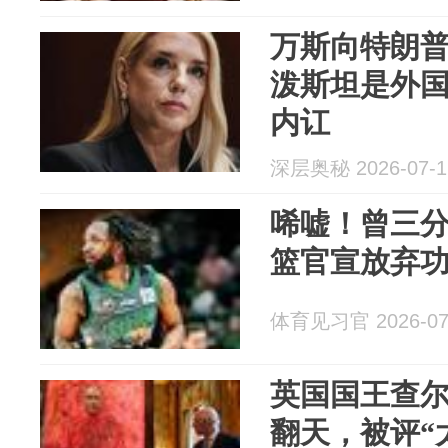
万斯向特朗
泼斯坦是外
内讧
深层奥秘 2026-07-1
唏嘘！曾三
篮官宣放弃
体育见习官 2026-07
英国国王查
翻天，被评“