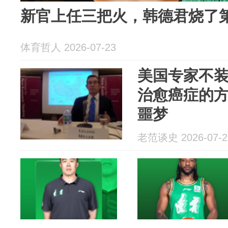
新官上任三把火，韩德君烧了
体育哲人 2026-07-23
美国专家不
治愈癌症的
噩梦
老范谈史 2026-07-2