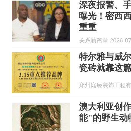
深夜报警、
曝光！密西
重重
关系新篇章 2026-07
特尔雅与威
瓷砖就靠这
郑州庭臻装饰工程有限公
澳大利亚创作
能"的野生动