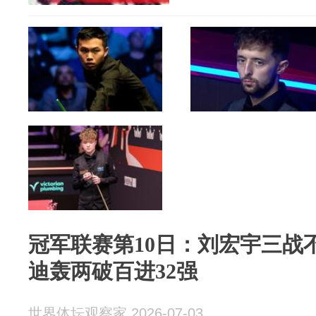
冠军联赛第10日：刘宏宇三战
迪轰两破百进32强
世界体坛观察家 2026-07-03