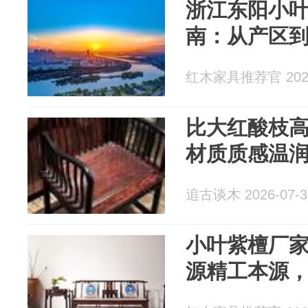
浙江东阳小
南：从产区
红木家具推荐官 2026
比大红酸枝
材质质感温
追古谈木 2026-07-3
小叶紫檀厂
源精工本源