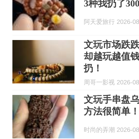
3种我扔了30
阿天爱旅行 2026-08
文玩市场跌跌
却越玩越值
扔！
周哥一影视 2026-08
文玩手串盘
方法很简单
时尚的弄潮 2026-08