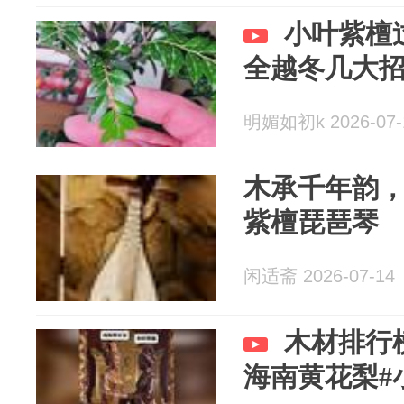
小叶紫檀
全越冬几大
明媚如初k 2026-07-
木承千年韵
紫檀琵琶琴
闲适斋 2026-07-14
木材排行
海南黄花梨#