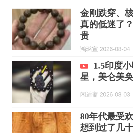
金刚跌穿、核
真的低迷了？
贵
鸿璐宣 2026-08-04
1.5印度小
星，美仑美
闲适斋 2026-08-03
80年代最受
想到过了几