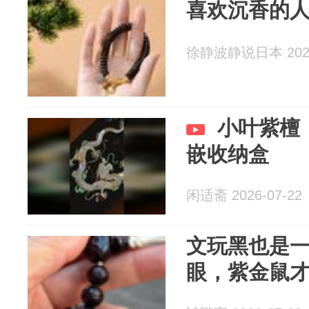
喜欢沉香的
徐静波静说日本 2026
小叶紫檀
嵌收纳盒
闲适斋 2026-07-22
文玩黑也是
眼，紫金鼠