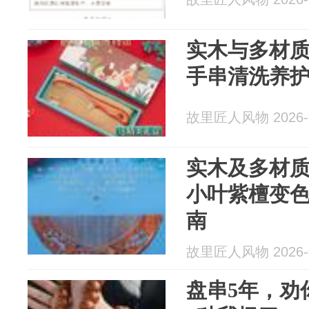
实木与多材
手串清洗养
故里匠人风物 2026-0
实木及多材
小叶紫檀变
南
故里匠人风物 2026-0
盘串5年，劝