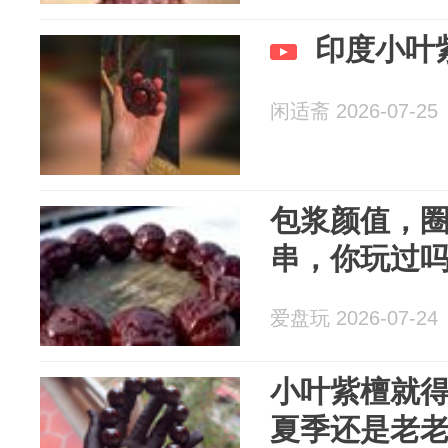
印度小叶
闲适斋 2026-07-25
包浆颜值，圈
串，你玩过
爱盘玩 2026-07-24
小叶紫檀就
夏季还是老