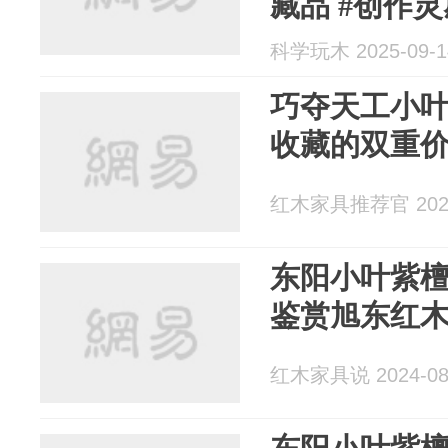
藏品 #创作灵
紫檀家具...
科学玩木 2025-09-1
巧夺天工小
收藏的双重
红木家具推荐官 2025
东阳小叶紫
鉴赏旭东红
红木家具说 2024-08