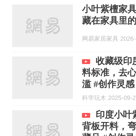
小叶紫檀家
藏在家具里
网易家居家具 2026-0
收藏级印
料标准，去
滥 #创作灵感
檀家具 #印...
科学玩木 2025-09-2
印度小叶
背板开料，弯