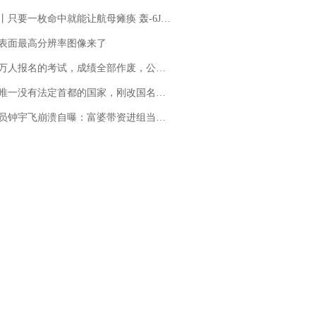
只要一枚命中就能让航母瘫痪 轰-6J实力有多强？
表面最高分辨率图像来了
万人报名的考试，成绩全部作废，公平么？
法定首都的国家，刚改国名，总统就邀请中国大使骑行绕了几乎整个国境线一圈，还曾两次到中国寻根
崩溃自曝：富婆带资进组当女主角，50多集短剧强加60余场吻戏......不敢得罪只能强忍