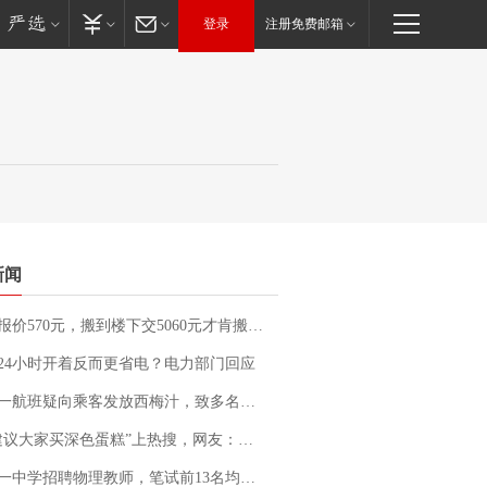
登录
注册免费邮箱
新闻
价570元，搬到楼下交5060元才肯搬上楼！女子傻眼了……
24小时开着反而更省电？电力部门回应
客发放西梅汁，致多名乘客在飞行途中排队上厕所！乘客：机上100多人只有2个厕所；客服回应：并非每架飞机都会发放西梅汁
建议大家买深色蛋糕”上热搜，网友：天塌了！
招聘物理教师，笔试前13名均遭淘汰？教育局：已叫停招聘，成立调查组全面核查