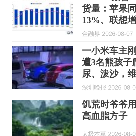
货量：苹果同
13%、联想增
6.8%、华为降
金融界 2026-08-07
一小米车主刚
遭3名熊孩子
尿、泼沙，维修
家长称赔偿金
深圳晚报 2026-08-0
主起诉
饥荒时爷爷用
高血脂方子
太极本草 2026-08-0