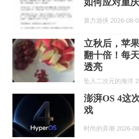
如何应对重庆
算力游侠 2026-08-0
立秋后，苹
翻十倍！每
透亮
坠入二次元的海洋 202
澎湃OS 4
戏
时尚的弄潮 2026-08