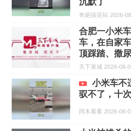
沉默了
奇葩搞笑站 2026-08
合肥一小米车
车，在自家车
顶踩踏、撒尿
24000元，
天下泉城 2026-08-0
谱” 让车主起
小米车不
驭不了，十
阿木看看 2026-08-0