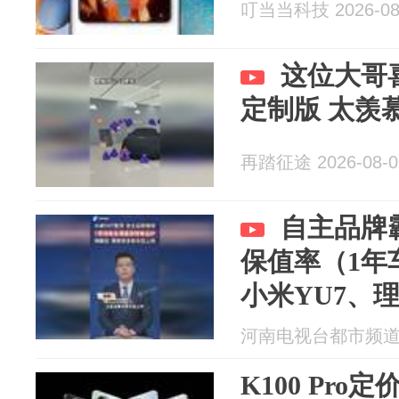
叮当当科技 2026-08
这位大哥喜
定制版 太羡
再踏征途 2026-08-0
自主品牌
保值率（1年
小米YU7、理
009位居前三
河南电视台都市频道 20
K100 Pr