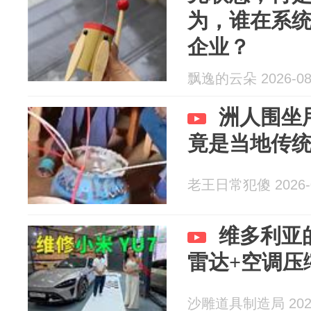
为，谁在系
企业？
飘逸的云朵 2026-08
洲人围坐
竟是当地传
老王日常犯傻 2026-0
维多利亚
雷达+空调压
沙雕道具制造局 2026