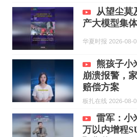
从望尘莫
产大模型集
华夏时报 2026-08-0
熊孩子小
崩溃报警，家
赔偿方案
板扎在线 2026-08-0
雷军：小米
万以内增程S