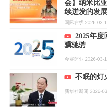
会】纳米比
续迸发的发
象深刻
国际在线 2026-03-1
2025年
骥驰骋
金赛药业 2026-03-1
不眠的灯
新华社新闻 2026-03