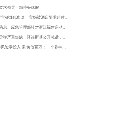
要求领导干部带头休假
坏纸巾盒，宝妈被酒店要求赔付924元！三亚一酒店回复：骨瓷定制！网友一查价格，吵翻了
总、应急管理部针对浙江福建启动防汛防台风四级应急响应
弹严重短缺，泽连斯基公开喊话，乌克兰失去导弹拦截能力？
险零投入”到负债百万：一个养牛项目崩盘后，谁该为农户的贷款买单丨红星调查