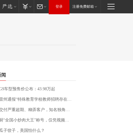
登录
注册免费邮箱
新闻
G9车型预售价公布：43.98万起
通报“特殊教育学校教师招聘存在违规行为”：已启动问责程序 副校长被停职
期、糊弄客户，知名独角兽车企创始人回应：都没证据，将依法采取措施，“本人长期与美国交管局保持沟通，对方表示肯定”
“全国小炒肉大王”称号，仅凭视频评出？中国烹饪协会回应
瓜子饺子，美国怕什么？