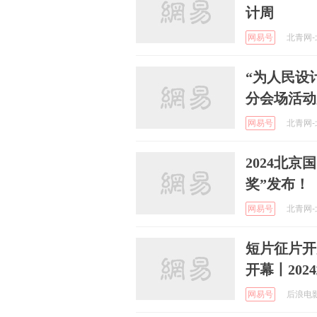
计周
网易号
北青网-北
“为人民设计
分会场活动
网易号
北青网-北
2024北
奖”发布！
网易号
北青网-北
短片征片开
开幕丨20
网易号
后浪电影 