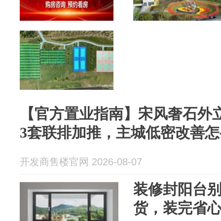
【官方置业指南】宋风奢石外
3套联排加推，主城低密改善
开发商售楼官网 2026-08-07
装修封阳台别
货，装完省