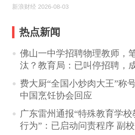
新浪财经 2026-08-03
热点新闻
佛山一中学招聘物理教师，笔
汰？教育局：已叫停招聘，
费大厨“全国小炒肉大王”称
中国烹饪协会回应
广东雷州通报“特殊教育学校
行为”：已启动问责程序 副