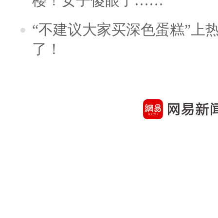
楼！女子傻眼了……
“不建议大家买深色蛋糕”上
了！