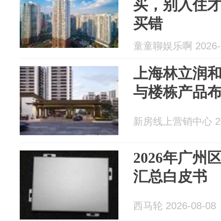
买，别入住
买错
童童聊娱乐啊 2026-0
上海林立润
与楼栋产品
新房线上营销中心 202
2026年广
汇总白皮书
西马轮 2026-08-08