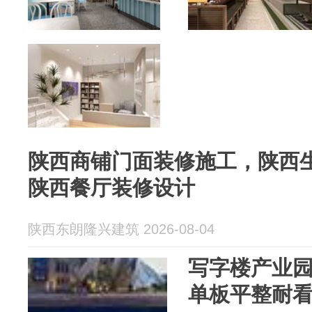
陕西商铺门面装修施工，陕西
陕西餐厅装修设计
陕西东朗隆兴建筑 2026-08-04
写字楼产业
单板平整耐