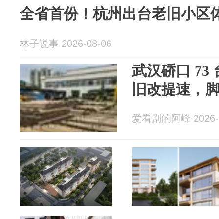
全省首份！杭州出台老旧小区
林子说事 2026-08-06
武汉硚口 73
旧改提速，
爱看剧的阿峰 2026-0