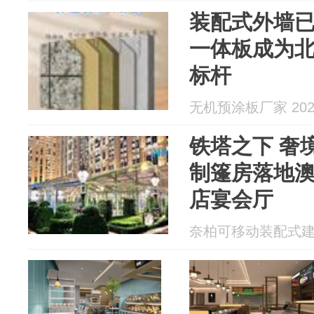
装配式外墙
一体板成为
标杆
无机预涂板厂家 2026
铁塔之下 奢境
制篷房落地
店宴会厅
奈柏可移动装配式建筑 2