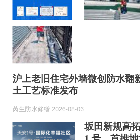
沪上老旧住宅外墙微创防水翻
土工艺标准发布
芮生防水修缮 2026-08-06
坂田新规高
1 号，首推