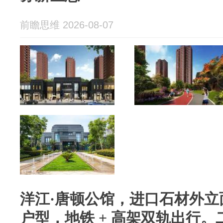
前瞻思维 2026-08-07
洋江·唐顿公馆，进口石材外立面。
户型，地铁 + 高架双轨出行