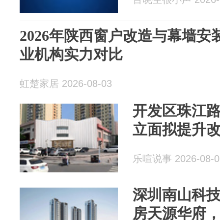
2026年陕西窗户改造与幕墙
业机构实力对比
虹楚家居 2026-08-03
开发区珠江路1
立面拟提升
乐喧说事 2026-08-0
深圳南山科
房天源华府