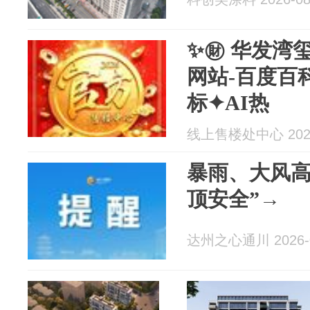
✨㊖ 华发湾
网站-百度百
标✦AI热
线上售楼处中心 2026
暴雨、大风高
顶安全”→
达州之心通川 2026-0