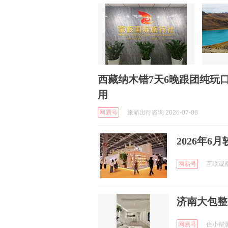
西藏纳木错7天6晚跟团纯玩
用
网易号
旅游出行咨询 2026-07-08
2026年
网易号
互联观察君
济南大包整
网易号
住小帮测评