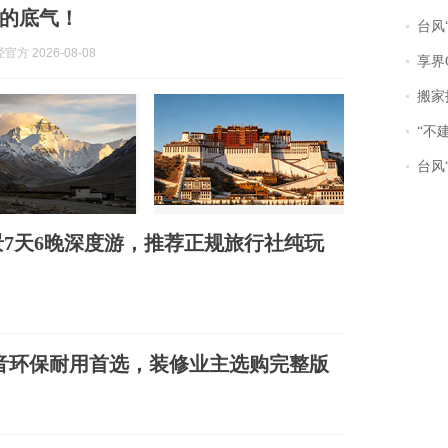
的底气！
台风“
方 2026-08-08
享界
搬家报
“不
台风“
景7天6晚深度游，推荐正规旅行社纯玩
静音环保耐用首选，装修业主选购完整版