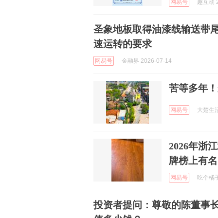
网易号
趣互动 2
圣象地板取得油漆线输送带
速运转的要求
网易号
金融界 2026-07-14
苦等多年！
网易号
大楚生活圈
2026年
牌榜上有名
网易号
吃个橘子吧
投资者提问：尊敬的陈董事