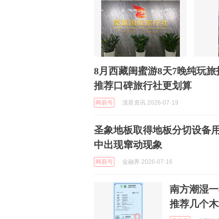
8月西藏闺蜜游8天7晚纯玩
推荐口碑旅行社更划算
网易号
漠星资讯 2026-07-19
圣象地板取得地板分切设备
中出现窜动现象
网易号
金融界 2026-07-16
南方潮湿一
推荐几个木