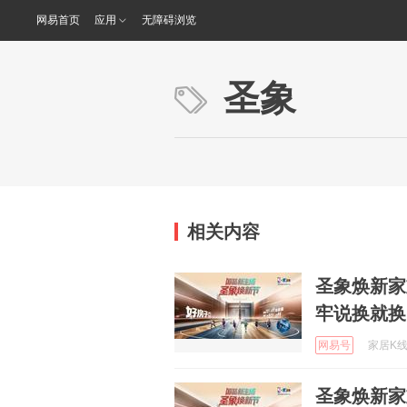
网易首页
应用
无障碍浏览
圣象
相关内容
圣象焕新家
牢说换就换
网易号
家居K线 
圣象焕新家