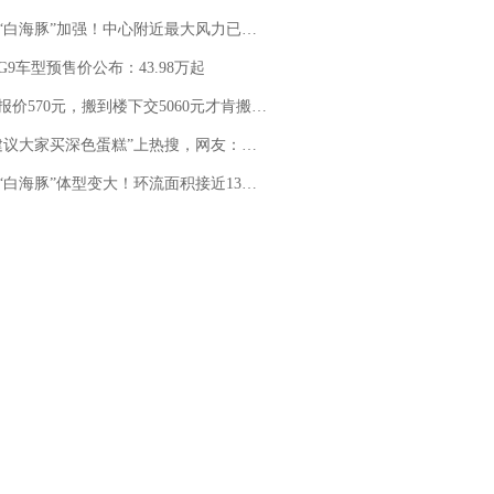
白海豚”加强！中心附近最大风力已达15级 最新研判
G9车型预售价公布：43.98万起
价570元，搬到楼下交5060元才肯搬上楼！女子傻眼了……
建议大家买深色蛋糕”上热搜，网友：天塌了！
白海豚”体型变大！环流面积接近13个浙江那么大