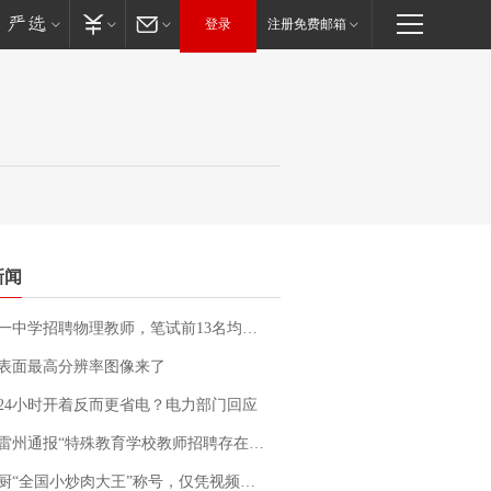
登录
注册免费邮箱
新闻
招聘物理教师，笔试前13名均遭淘汰？教育局：已叫停招聘，成立调查组全面核查
表面最高分辨率图像来了
24小时开着反而更省电？电力部门回应
通报“特殊教育学校教师招聘存在违规行为”：已启动问责程序 副校长被停职
“全国小炒肉大王”称号，仅凭视频评出？中国烹饪协会回应