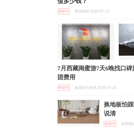
值多少钱？
网易号
新浪财经 2026-07-13
7月西藏闺蜜游7天6晚找口
团费用
网易号
旅游出行咨询 2026-07-10
换地板怕踩
说清
网易号
全景阅读 