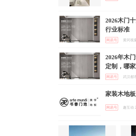
2026木
行业标准
网易号
黄冈视窗家
2026年
定制，哪家
网易号
武汉都市文
家装木地板
网易号
趣互动 2